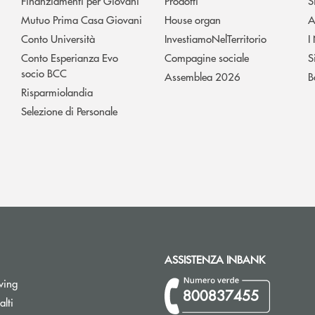
Finanziamenti per Giovani
Prodotti
S
Mutuo Prima Casa Giovani
House organ
A
Conto Università
InvestiamoNelTerritorio
I
Conto Esperianza Evo
Compagine sociale
S
socio BCC
Assemblea 2026
B
Risparmiolandia
Selezione di Personale
ASSISTENZA INBANK
wing
800837455
Apre una nuova finestra
lti