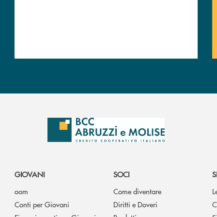
GIOVANI
SOCI
S
oom
Come diventare
L
Conti per Giovani
Diritti e Doveri
C