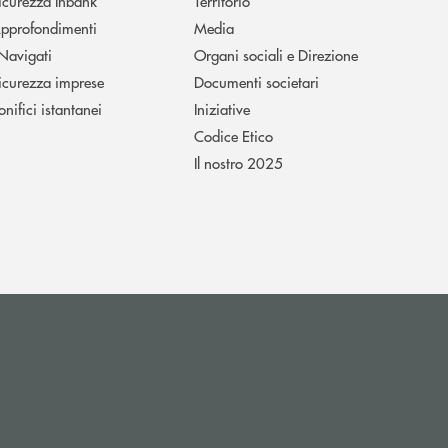
icurezza Inbank
Territorio
pprofondimenti
Media
 Navigati
Organi sociali e Direzione
icurezza imprese
Documenti societari
onifici istantanei
Iniziative
Codice Etico
Il nostro 2025