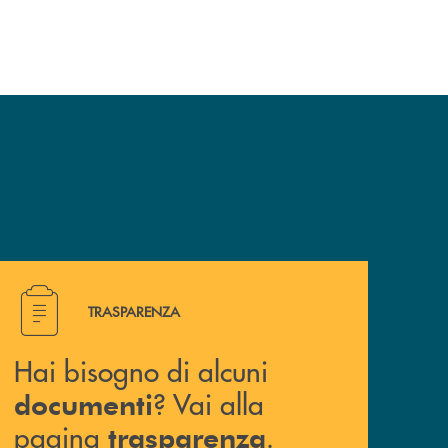
Hai bisogno di alcuni documenti ? Vai alla pagina traspa
TRASPARENZA
Hai bisogno di alcuni
? Vai alla
documenti
pagina
.
trasparenza