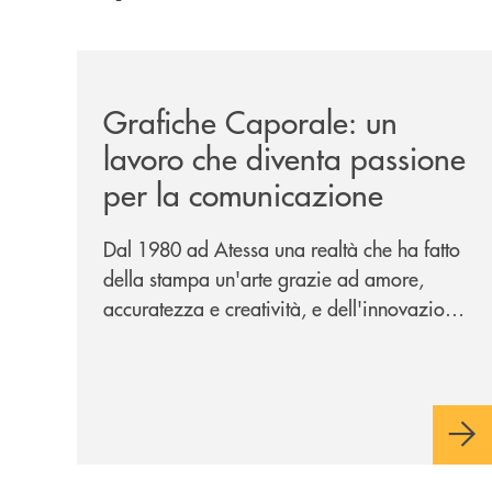
/news/grafiche-caporale-un-lavoro-che-diventa-
Grafiche Caporale: un
lavoro che diventa passione
per la comunicazione
Dal 1980 ad Atessa una realtà che ha fatto
della stampa un'arte grazie ad amore,
accuratezza e creatività, e dell'innovazione
una bandiera: accanto al piombo la
tecnologia digitale di un'azienda che
guarda al futuro