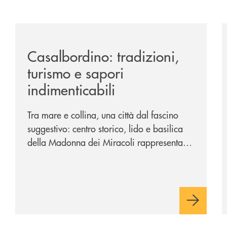
passione-per-la-comunicazione/
/news/casalbordino-tradizioni-turismo-e-sapori-indime
/
Casalbordino: tradizioni,
turismo e sapori
indimenticabili
Tra mare e collina, una città dal fascino
suggestivo: centro storico, lido e basilica
della Madonna dei Miracoli rappresentano
i tre poli imperdibili. Ci accompagna nel
viaggio Alessandra D’Aurizio, socia Bcc e
amministratore comunale