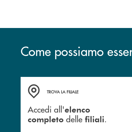
Come possiamo esserv
Accedi all' elenco completo delle filiali .
TROVA LA FILIALE
Accedi all'
elenco
delle
.
completo
filiali