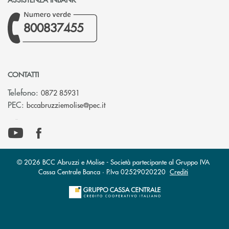
800837455
CONTATTI
Telefono:
0872 85931
(si apre l’app di posta elettronica)
PEC:
bccabruzziemolise@pec.it
© 2026 BCC Abruzzi e Molise - Società partecipante al Gruppo IVA
Cassa Centrale Banca · P.Iva 02529020220
Crediti