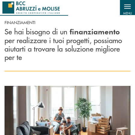
Salta al contenuto principale
MENU
FINANZIAMENTI
Se hai bisogno di un
finanziamento
per realizzare i tuoi progetti, possiamo
aiutarti a trovare la soluzione migliore
per te
Scopri di più Mutuo Casa