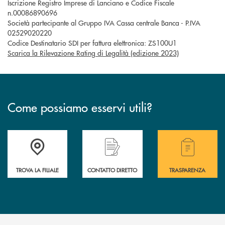
Iscrizione Registro Imprese di Lanciano e Codice Fiscale
n.00086890696
Società partecipante al Gruppo IVA Cassa centrale Banca - P.IVA
02529020220
Codice Destinatario SDI per fattura elettronica: ZS100U1
Scarica la Rilevazione Rating di Legalità (edizione 2023)
Come possiamo esservi utili?
Accedi all' elenco completo delle filiali .
Hai bisogno di alcuni
TROVA LA FILIALE
CONTATTO DIRETTO
TRASPARENZA