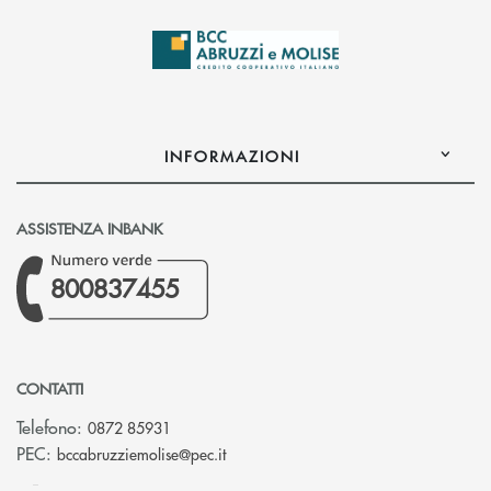
INFORMAZIONI
ASSISTENZA INBANK
800837455
CONTATTI
Telefono:
0872 85931
(si apre l’app di posta elettronica)
PEC:
bccabruzziemolise@pec.it