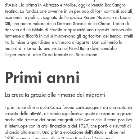
d'Assisi, la prima in Abruzzo e Molise, oggi divenuta Bcc Sangro
Teatina. La fondazione avvenne in un periodo di forti contrasti sociali,
economici e politici, segnato dall’enciclica Rerum Novarum di Leone
XIII, una pietra miliare della Dottrina Sociale della Chiesa. L'idea di
dar vita ad un istituto di credito rappresentò una risposta incisiva alle
immense difficoltà in cui si muovevano gli agricoltori del tempo, stretti
tra la miseria quotidiana e un’usura dilagante. Don Epimenio la
maturò di ritorno da una visita nel Nord Italia dove conobbe
l’esperienza di altre Casse fondate nel Settentrione.
Primi anni
La crescita grazie alle rimesse dei migranti
I primi anni di vita della Cassa furono contrassegnati da una costante
crescita delle attività, attirando significative quote di risparmio grazie
anche alle rimesse dei primi emigrati nelle Americhe. Il trend positivo
si interruppe con la crisi finanziaria del 1929, che portò a risultati di
bilancio altalenanti. Una prima evoluzione dell'istituto si ebbe nel
1938 quando il nome mutò in “Cassa Rurale ed Artigiana”,