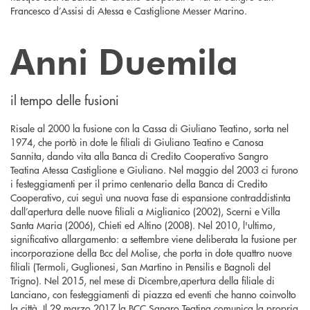
Francesco d’Assisi di Atessa e Castiglione Messer Marino.
Anni Duemila
il tempo delle fusioni
Risale al 2000 la fusione con la Cassa di Giuliano Teatino, sorta nel
1974, che portò in dote le filiali di Giuliano Teatino e Canosa
Sannita, dando vita alla Banca di Credito Cooperativo Sangro
Teatina Atessa Castiglione e Giuliano. Nel maggio del 2003 ci furono
i festeggiamenti per il primo centenario della Banca di Credito
Cooperativo, cui seguì una nuova fase di espansione contraddistinta
dall’apertura delle nuove filiali a Miglianico (2002), Scerni e Villa
Santa Maria (2006), Chieti ed Altino (2008). Nel 2010, l'ultimo,
significativo allargamento: a settembre viene deliberata la fusione per
incorporazione della Bcc del Molise, che porta in dote quattro nuove
filiali (Termoli, Guglionesi, San Martino in Pensilis e Bagnoli del
Trigno). Nel 2015, nel mese di Dicembre,apertura della filiale di
Lanciano, con festeggiamenti di piazza ed eventi che hanno coinvolto
la città. Il 29 marzo 2017 la BCC Sangro Teatina comunica la propria