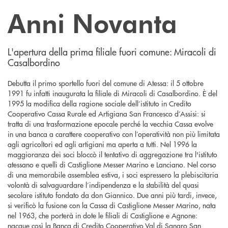
Anni Novanta
L'apertura della prima filiale fuori comune: Miracoli di
Casalbordino
Debutta il primo sportello fuori del comune di Atessa: il 5 ottobre
1991 fu infatti inaugurata la filiale di Miracoli di Casalbordino. È del
1995 la modifica della ragione sociale dell’istituto in Credito
Cooperativo Cassa Rurale ed Artigiana San Francesco d’Assisi: si
tratta di una trasformazione epocale perché la vecchia Cassa evolve
in una banca a carattere cooperativo con l’operatività non più limitata
agli agricoltori ed agli artigiani ma aperta a tutti. Nel 1996 la
maggioranza dei soci bloccò il tentativo di aggregazione tra l'istituto
atessano e quelli di Castiglione Messer Marino e Lanciano. Nel corso
di una memorabile assemblea estiva, i soci espressero la plebiscitaria
volontà di salvaguardare l’indipendenza e la stabilità del quasi
secolare istituto fondato da don Giannico. Due anni più tardi, invece,
si verificò la fusione con la Cassa di Castiglione Messer Marino, nata
nel 1963, che porterà in dote le filiali di Castiglione e Agnone:
nacque così la Banca di Credito Cooperativo Val di Sangro San