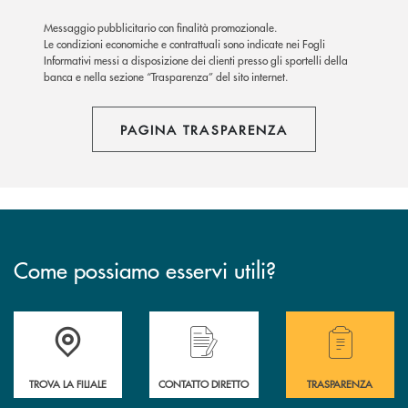
Messaggio pubblicitario con finalità promozionale.
Le condizioni economiche e contrattuali sono indicate nei Fogli
Informativi messi a disposizione dei clienti presso gli sportelli della
banca e nella sezione “Trasparenza” del sito internet.
PAGINA TRASPARENZA
Come possiamo esservi utili?
Accedi all' elenco completo delle filiali .
Hai bisogno di alcuni
TROVA LA FILIALE
CONTATTO DIRETTO
TRASPARENZA