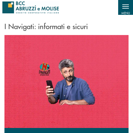
Salta al contenuto principale
MENU
I Navigati: informati e sicuri