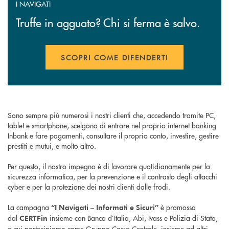
I NAVIGATI
Truffe in agguato? Chi si ferma è salvo.
SCOPRI COME DIFENDERTI
APRE UNA NUOVA FINESTR
Sono sempre più numerosi i nostri clienti che, accedendo tramite PC,
tablet e smartphone, scelgono di entrare nel proprio internet banking
Inbank e fare pagamenti, consultare il proprio conto, investire, gestire
prestiti e mutui, e molto altro.
Per questo, il nostro impegno è di lavorare quotidianamente per la
sicurezza informatica, per la prevenzione e il contrasto degli attacchi
cyber e per la protezione dei nostri clienti dalle frodi.
La campagna
è promossa
“I Navigati – Informati e Sicuri”
dal
insieme con Banca d’Italia, Abi, Ivass e Polizia di Stato,
CERTFin
a cui partecipiamo come Gruppo Cassa Centrale, insieme ad altri