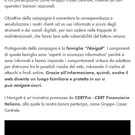
operatori bancari nazionali.
Obiettivo della campagna è aumentare la consapevolezza e
sensibilizzare i nostri clienti ad un uso informato e sicuro degli
strumenti e dei canali digitali, per non cadere nelle trappole di
malintenzionati, che fanno leva sulle vulnerabilità del fattore umano.
Protagonista della campagna è la
Navigati
. I componenti
famiglia “
”
di questa famiglia sono “esperti in sicurezza informatica” perché si
sono informati e hanno imparato i comportamenti virtuosi da adottare
per districarsi tra le possibili insidie del web, riducendo il rischio di
attacchi e frodi online.
Grazie all’informazione, quindi, anche il
web diventa un luogo familiare e protetto in cui si
navigare
può
sicuri.
I Navigati è un’iniziativa promossa da
CERTFin –CERT Finanziario
, alla quale la nostra banca partecipa, come Gruppo Cassa
Italiano
Centrale.