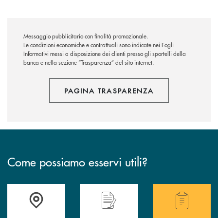
Messaggio pubblicitario con finalità promozionale.
Le condizioni economiche e contrattuali sono indicate nei Fogli
Informativi messi a disposizione dei clienti presso gli sportelli della
banca e nella sezione “Trasparenza” del sito internet.
PAGINA TRASPARENZA
Come possiamo esservi utili?
Accedi all' elenco completo delle filiali .
Hai bisogno di alcuni