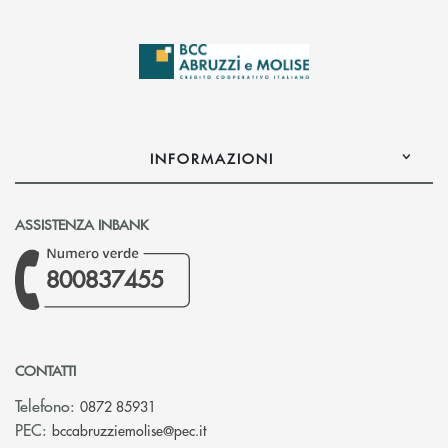
INFORMAZIONI
ASSISTENZA INBANK
800837455
CONTATTI
Telefono:
0872 85931
(si apre l’app di posta elettronica)
PEC:
bccabruzziemolise@pec.it