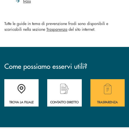
Ivass
Tutte le guide in tema di prevenzione frodi sono disponibili e
scaricabili nella sezione
Trasparenza
del sito internet.
Come possiamo esservi utili?
Accedi all' elenco completo delle filiali .
Hai bisogno di alcuni
TROVA LA FILIALE
CONTATTO DIRETTO
TRASPARENZA