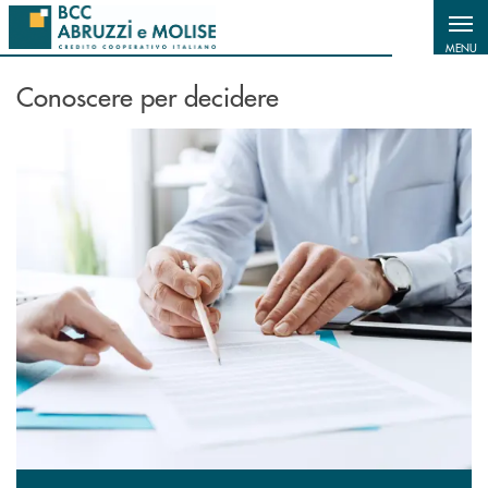
Salta al contenuto principale
MENU
Conoscere per decidere