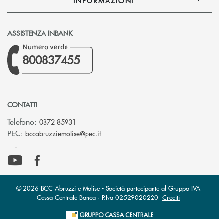
INFORMAZIONI
ASSISTENZA INBANK
800837455
CONTATTI
Telefono:
0872 85931
(si apre l’app di posta elettronica)
PEC:
bccabruzziemolise@pec.it
© 2026 BCC Abruzzi e Molise - Società partecipante al Gruppo IVA
Cassa Centrale Banca · P.Iva 02529020220
Crediti