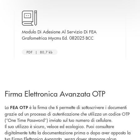
trica
Modulo Di Adesione Al Servizio Di FEA
Ele
nuova finestra
apre una nuova finestra
Grafometrica Mycms Ed. 082025 BCC
PDF | 80,7 kb
Firma Elettronica Avanzata OTP
La
è la firma che ti permette di sottoscrivere i documenti
FEA OTP
grazie ad un processo di autenticazione che utilizza un codice OTP
(“One Time Password”) inviato sul tuo numero di cellulare.
Il suo utilizzo è sicuro, veloce ed ecologico. Puoi consultare
digitalmente tutta la documentazione prima o dopo aver apposto la
tua Firma Elettronica Avanzata, senza dover stampare alcun