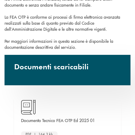
documento e senza andare fisicamente in Filiale.
La FEA OTP è conforme ai processi di firma elettronica avanzata
realizzati sulla base di quanto previsto dal Codice
dell’Amministrazione Digitale e le altre normative vigenti.
Per maggiori informazioni in questa sezione è disponibile la
documentazione descrittiva del servizio.
Documenti scaricabili
apre una nuova finestr
2025
Documento Tecnico FEA OTP Ed 2025 01
Ele
PDF | 164,3 kb