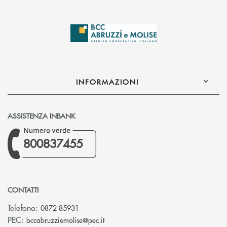
INFORMAZIONI
ASSISTENZA INBANK
800837455
CONTATTI
Telefono:
0872 85931
(si apre l’app di posta elettronica)
PEC:
bccabruzziemolise@pec.it