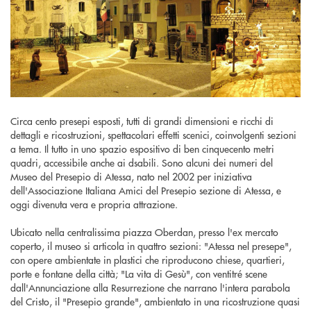
Circa cento presepi esposti, tutti di grandi dimensioni e ricchi di
dettagli e ricostruzioni, spettacolari effetti scenici, coinvolgenti sezioni
a tema. Il tutto in uno spazio espositivo di ben cinquecento metri
quadri, accessibile anche ai dsabili. Sono alcuni dei numeri del
Museo del Presepio di Atessa, nato nel 2002 per iniziativa
dell'Associazione Italiana Amici del Presepio sezione di Atessa, e
oggi divenuta vera e propria attrazione.
Ubicato nella centralissima piazza Oberdan, presso l'ex mercato
coperto, il museo si articola in quattro sezioni: "Atessa nel presepe",
con opere ambientate in plastici che riproducono chiese, quartieri,
porte e fontane della città; "La vita di Gesù", con ventitré scene
dall'Annunciazione alla Resurrezione che narrano l'intera parabola
del Cristo, il "Presepio grande", ambientato in una ricostruzione quasi