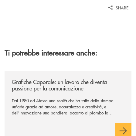
SHARE
Ti potrebbe interessare anche:
/news/grafiche-caporale-un-lavoro-che-diventa-passione-per-la-comun
Grafiche Caporale: un lavoro che diventa
passione per la comunicazione
Dal 1980 ad Atessa una realtà che ha fatto della stampa
un'arte grazie ad amore, accuratezza e creatività, e
dell'innovazione una bandiera: accanto al piombo la
tecnologia digitale di un'azienda che guarda al futuro