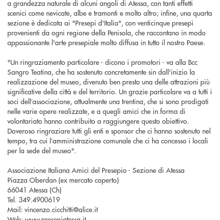
a grandezza naturale di alcuni angoli di Atessa, con tanti effetti
scenici come nevicate, albe e tramonti e molto altro; infine, una quarta
sezione è dedicata ai "Presepi d'Italia", con venticinque presepi
provenienti da ogni regione della Penisola, che raccontano in modo
appassionante l'arte presepiale molto diffusa in tutto il nostro Paese.
"Un ringraziamento particolare - dicono i promotori - va alla Bcc
Sangro Teatina, che ha sostenuto concretamente sin dall'inizio la
realizzazione del museo, divenuto ben presto una delle attrazioni più
significative della città e del territorio. Un grazie particolare va a tutti i
soci dell’associazione, attualmente una trentina, che si sono prodigati
nelle varie opere realizzate, e a quegli amici che in forma di
volontariato hanno contribuito a raggiungere questo obiettivo.
Doveroso ringraziare tutti gli enti e sponsor che ci hanno sostenuto nel
tempo, tra cui l’amministrazione comunale che ci ha concesso i locali
per la sede del museo".
Associazione Italiana Amici del Presepio - Sezione di Atessa
Piazza Oberdan (ex mercato coperto)
66041 Atessa (Ch)
Tel. 349.4900619
Mail: vincenzo.cicchitti@alice.it
Web:
www.presepiatessa.it