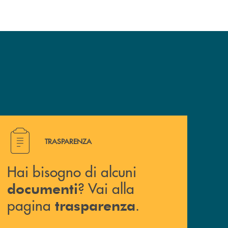
Hai bisogno di alcuni documenti ? Vai alla pagina traspa
TRASPARENZA
Hai bisogno di alcuni
? Vai alla
documenti
pagina
.
trasparenza