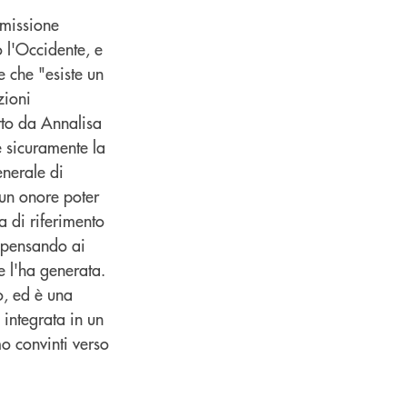
mmissione
o l'Occidente, e
e che "esiste un
zioni
etto da Annalisa
è sicuramente la
enerale di
 un onore poter
 di riferimento
e pensando ai
he l'ha generata.
co, ed è una
 integrata in un
o convinti verso