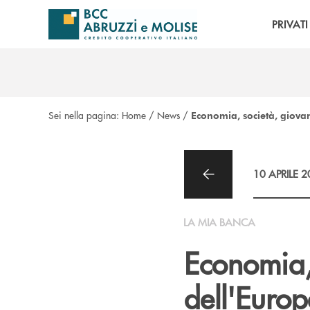
Salta al contenuto principale
PRIVATI
Sei nella pagina:
Home
/
News
/
Economia, società, giovan
10 APRILE 
LA MIA BANCA
Economia, 
dell'Euro