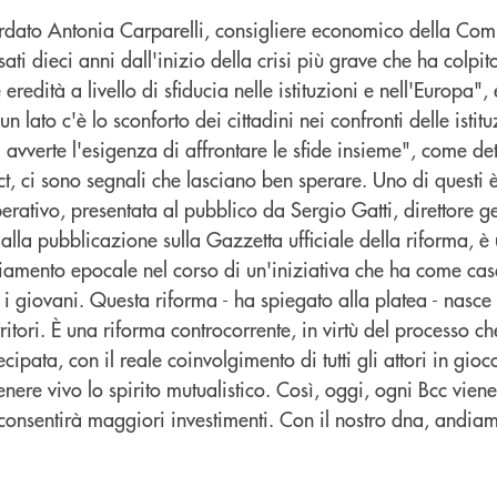
rdato Antonia Carparelli, consigliere economico della Co
ti dieci anni dall'inizio della crisi più grave che ha colpit
redità a livello di sfiducia nelle istituzioni e nell'Europa", 
 lato c'è lo sconforto dei cittadini nei confronti delle istitu
si avverte l'esigenza di affrontare le sfide insieme", come d
ct, ci sono segnali che lasciano ben sperare. Uno di questi 
erativo, presentata al pubblico da Sergio Gatti, direttore g
lla pubblicazione sulla Gazzetta ufficiale della riforma, è
amento epocale nel corso di un'iniziativa che ha come casa
i giovani. Questa riforma - ha spiegato alla platea - nasc
rritori. È una riforma controcorrente, in virtù del processo c
cipata, con il reale coinvolgimento di tutti gli attori in gio
ere vivo lo spirito mutualistico. Così, oggi, ogni Bcc viene
onsentirà maggiori investimenti. Con il nostro dna, andiam