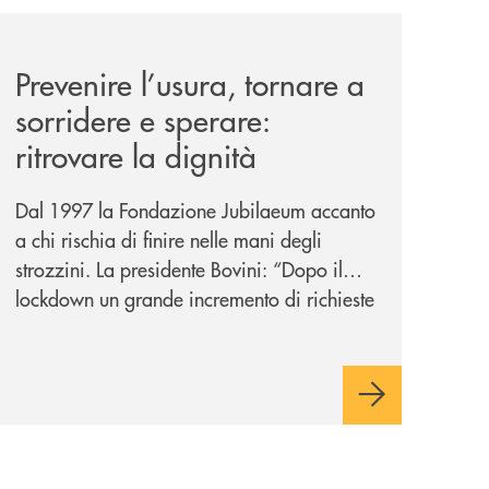
nticabili/
news/prevenire-l-usura-tornare-a-sorridere-e-sperare-ritrov
Prevenire l’usura, tornare a
sorridere e sperare:
ritrovare la dignità
Dal 1997 la Fondazione Jubilaeum accanto
a chi rischia di finire nelle mani degli
strozzini. La presidente Bovini: “Dopo il
lockdown un grande incremento di richieste
ma non ci tiriamo indietro”