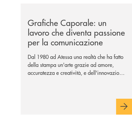
/news/grafiche-caporale-un-lavoro-che-diventa-
Grafiche Caporale: un
lavoro che diventa passione
per la comunicazione
Dal 1980 ad Atessa una realtà che ha fatto
della stampa un'arte grazie ad amore,
accuratezza e creatività, e dell'innovazione
una bandiera: accanto al piombo la
tecnologia digitale di un'azienda che
guarda al futuro