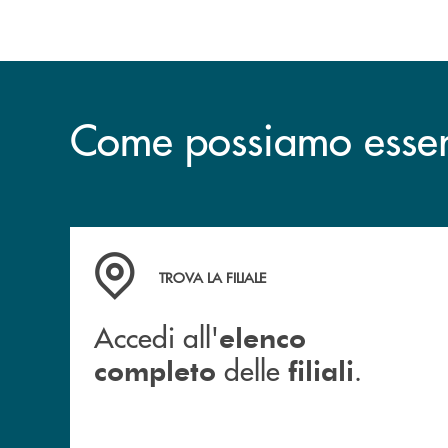
Come possiamo esserv
Accedi all' elenco completo delle filiali .
TROVA LA FILIALE
Accedi all'
elenco
delle
.
completo
filiali