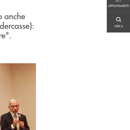
APPUNTAMENTI
APPUNTAMENTI
so anche
CERCA
dercasse):
CERCA
re".