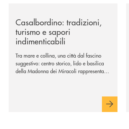
passione-per-la-comunicazione/
/news/casalbordino-tradizioni-turismo-e-sapori-indime
/
Casalbordino: tradizioni,
turismo e sapori
indimenticabili
Tra mare e collina, una città dal fascino
suggestivo: centro storico, lido e basilica
della Madonna dei Miracoli rappresentano
i tre poli imperdibili. Ci accompagna nel
viaggio Alessandra D’Aurizio, socia Bcc e
amministratore comunale