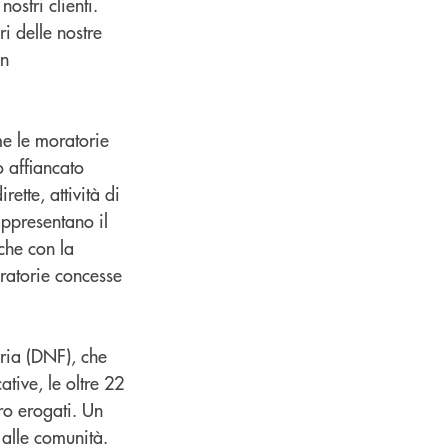
ostri clienti.
i delle nostre
on
me le moratorie
o affiancato
ette, attività di
appresentano il
iche con la
oratorie concesse
ria (DNF), che
ative, le oltre 22
uro erogati. Un
 alle comunità.