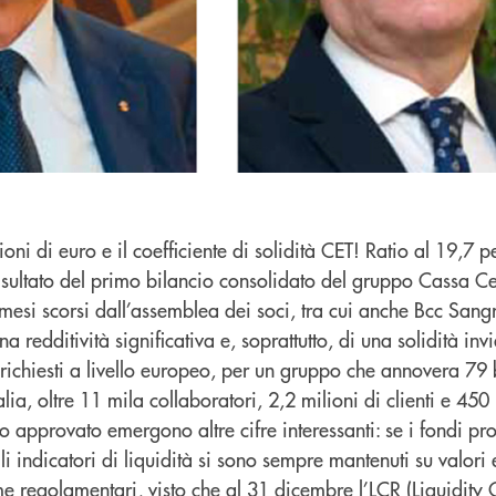
ioni di euro e il coefficiente di solidità CET! Ratio al 19,7 pe
risultato del primo bilancio consolidato del gruppo Cassa Cen
mesi scorsi dall’assemblea dei soci, tra cui anche Bcc Sang
 redditività significativa e, soprattutto, di una solidità inv
 richiesti a livello europeo, per un gruppo che annovera 79
talia, oltre 11 mila collaboratori, 2,2 milioni di clienti e 450
io approvato emergono altre cifre interessanti: se i fondi 
li indicatori di liquidità si sono sempre mantenuti su valori 
me regolamentari, visto che al 31 dicembre l’LCR (Liquidity