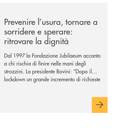
nticabili/
news/prevenire-l-usura-tornare-a-sorridere-e-sperare-ritrov
Prevenire l’usura, tornare a
sorridere e sperare:
ritrovare la dignità
Dal 1997 la Fondazione Jubilaeum accanto
a chi rischia di finire nelle mani degli
strozzini. La presidente Bovini: “Dopo il
lockdown un grande incremento di richieste
ma non ci tiriamo indietro”