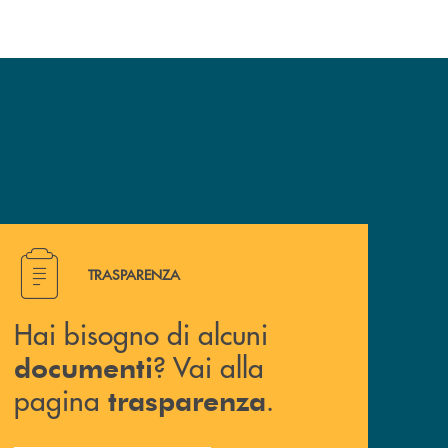
Hai bisogno di alcuni documenti ? Vai alla pagina traspa
TRASPARENZA
Hai bisogno di alcuni
? Vai alla
documenti
pagina
.
trasparenza