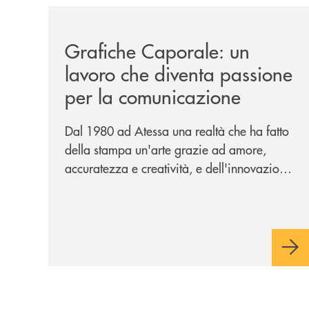
/news/grafiche-caporale-un-lavoro-che-diventa-
Grafiche Caporale: un
lavoro che diventa passione
per la comunicazione
Dal 1980 ad Atessa una realtà che ha fatto
della stampa un'arte grazie ad amore,
accuratezza e creatività, e dell'innovazione
una bandiera: accanto al piombo la
tecnologia digitale di un'azienda che
guarda al futuro