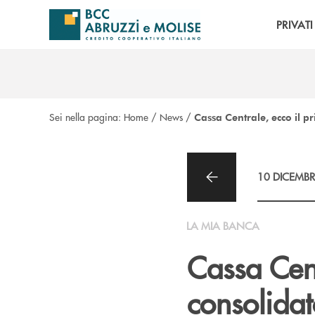
Salta al contenuto principale
PRIVATI
Sei nella pagina:
Home
/
News
/
Cassa Centrale, ecco il p
10 DICEMBR
LA MIA BANCA
Cassa Cent
consolida