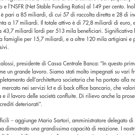
o e l’NSFR (Net Stable Funding Ratio) al 149 per cento. Inolt
pari a 85 miliardi, di cui 57 di raccolta diretta e 28 di indi
a a 17 miliardi. Il totale attivo è di 72,8 miliardi di euro, 
a 43,7 miliardi lordi per 513 mila beneficiari. Significativa
 famiglie per 15,7 miliardi, e a oltre 120 mila artigiani e 
ivi.
lossi, presidente di Cassa Centrale Banca: “In questo pri
eme un grande lavoro. Siamo stati molto impegnati su vari fro
pletamento dell’architettura societaria che ha portato alla n
i mercato nei servizi Ict e di back office bancario, che valor
e il lavoro delle società confluite. Di rilievo anche la pros
crediti deteriorati”.
fficili – aggiunge Mario Sartori, amministratore delegato d
ha dimostrato una grandissima capacità di reazione. I nostr