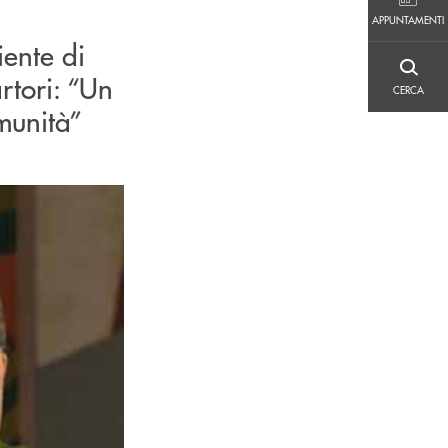
APPUNTAMENTI
APPUNTAMENTI
iente di
CERCA
artori: “Un
CERCA
munità”