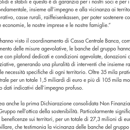
di e stabili e questo è di garanzia per i nostri soci e per i n
damentale, insieme all’impegno e alla vicinanza ai territor
ativo, casse rurali, raiffeisenkassen, per poter sostenere c
 economie, le nostre imprese e le nostre famiglie.”
he hanno visto il coordinamento di Cassa Centrale Banca, co
namento delle misure agevolative, le banche del gruppo hann
che con plafond dedicati e condizioni agevolate, donazioni dir
niziative, generando una pluralità di interventi che insieme r
e necessità specifiche di ogni territorio. Oltre 35 mila prat
rale per un totale 1,5 miliardi di euro e più di 105 mila m
 dati indicativi dell’impegno profuso.
ea anche la prima Dichiarazione consolidata Non Finanzia
Gruppo nell’ottica della sostenibilità. Particolarmente signific
beneficenze sui territori, per un totale di 27,3 milioni di e
pillare, che testimonia la vicinanza delle banche del gruppo