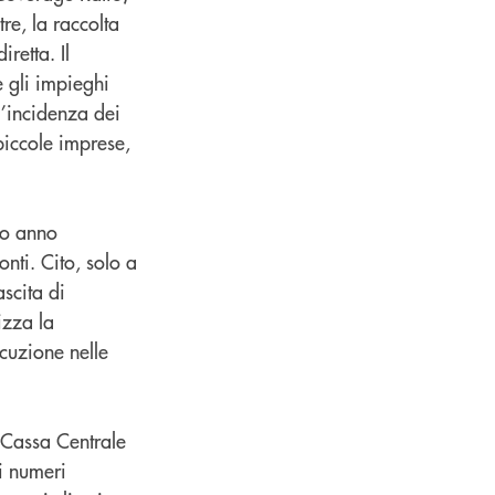
re, la raccolta
retta. Il
e gli impieghi
 l’incidenza dei
piccole imprese,
mo anno
nti. Cito, solo a
ascita di
izza la
ecuzione nelle
i Cassa Centrale
i numeri