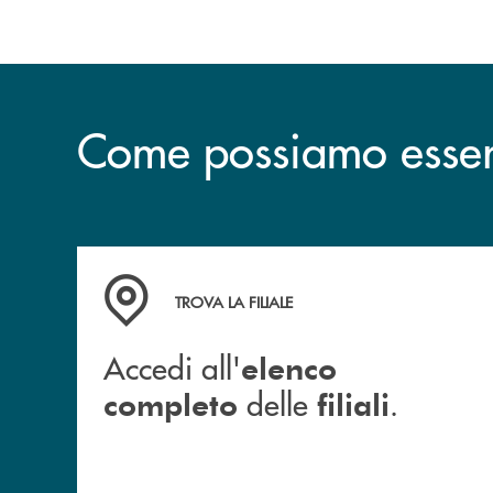
Come possiamo esserv
Accedi all' elenco completo delle filiali .
TROVA LA FILIALE
Accedi all'
elenco
delle
.
completo
filiali