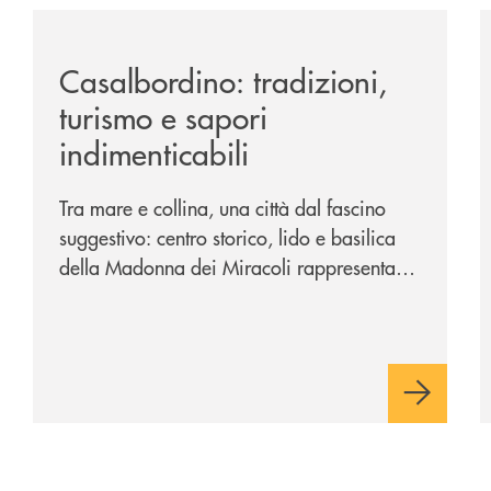
passione-per-la-comunicazione/
/news/casalbordino-tradizioni-turismo-e-sapori-indime
/
Casalbordino: tradizioni,
turismo e sapori
indimenticabili
Tra mare e collina, una città dal fascino
suggestivo: centro storico, lido e basilica
della Madonna dei Miracoli rappresentano
i tre poli imperdibili. Ci accompagna nel
viaggio Alessandra D’Aurizio, socia Bcc e
amministratore comunale