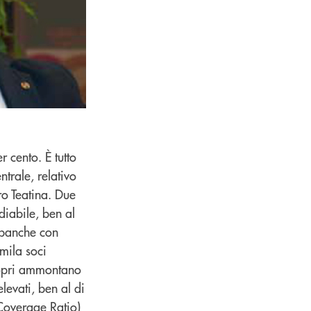
r cento. È tutto
trale, relativo
ro Teatina. Due
idiabile, ben al
 banche con
 mila soci
propri ammontano
elevati, ben al di
 Coverage Ratio)