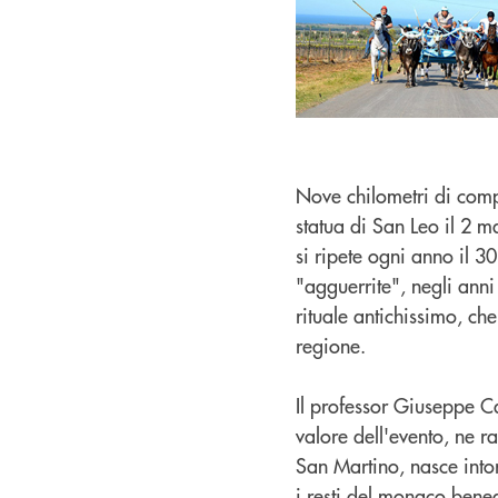
Nove chilometri di comp
statua di San Leo il 2 ma
si ripete ogni anno il 3
"agguerrite", negli ann
rituale antichissimo, ch
regione.
Il professor Giuseppe C
valore dell'evento, ne ra
San Martino, nasce into
i resti del monaco bened