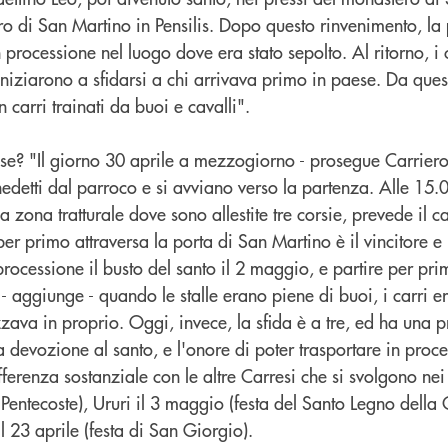
tro di San Martino in Pensilis. Dopo questo rinvenimento, l
n processione nel luogo dove era stato sepolto. Al ritorno, i c
 iniziarono a sfidarsi a chi arrivava primo in paese. Da que
n carri trainati da buoi e cavalli".
se? "Il giorno 30 aprile a mezzogiorno - prosegue Carriero 
detti dal parroco e si avviano verso la partenza. Alle 15.0
la zona tratturale dove sono allestite tre corsie, prevede il 
 per primo attraversa la porta di San Martino è il vincitore e
 processione il busto del santo il 2 maggio, e partire per pr
 - aggiunge - quando le stalle erano piene di buoi, i carri e
zava in proprio. Oggi, invece, la sfida è a tre, ed ha una 
a devozione al santo, e l'onore di poter trasportare in proce
fferenza sostanziale con le altre Carresi che si svolgono nei 
Pentecoste), Ururi il 3 maggio (festa del Santo Legno della 
l 23 aprile (festa di San Giorgio).