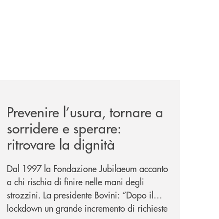
nticabili/
news/prevenire-l-usura-tornare-a-sorridere-e-sperare-ritrov
Prevenire l’usura, tornare a
sorridere e sperare:
ritrovare la dignità
Dal 1997 la Fondazione Jubilaeum accanto
a chi rischia di finire nelle mani degli
strozzini. La presidente Bovini: “Dopo il
lockdown un grande incremento di richieste