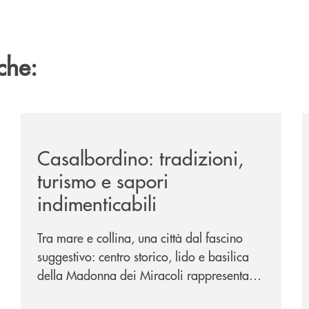
che:
passione-per-la-comunicazione/
/news/casalbordino-tradizioni-turismo-e-sapori-indime
/
Casalbordino: tradizioni,
turismo e sapori
indimenticabili
Tra mare e collina, una città dal fascino
suggestivo: centro storico, lido e basilica
della Madonna dei Miracoli rappresentano
i tre poli imperdibili. Ci accompagna nel