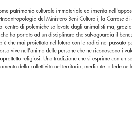
me patrimonio culturale immateriale ed inserita nell'apposi
oetnoantropologia del Ministero Beni Culturali, la Carrese d
a al centro di polemiche sollevate dagli animalisti ma, grazi
va che ha portato ad un disciplinare che salvaguardia il bene
 più che mai proiettata nel futuro con le radici nel passato 
orsa vive nell'animo delle persone che ne riconoscono i valo
soprattutto religiosi. Una tradizione che si esprime con un s
mento della collettività nel territorio, mediante la fede nel