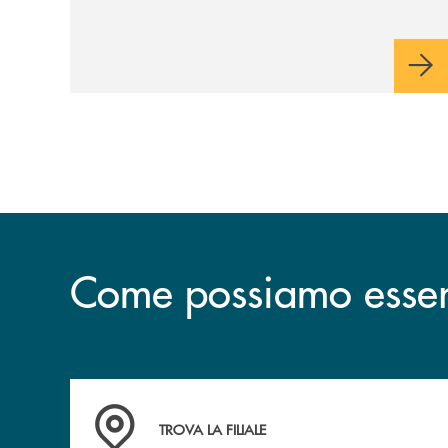
tecnologia digitale di un'azienda che
guarda al futuro
Come possiamo esserv
Accedi all' elenco completo delle filiali .
TROVA LA FILIALE