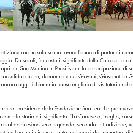
etizione con un solo scopo: avere l'onore di portare in pro
ggio. Da secoli, è questo il significato della Carrese, la co
0 aprile a San Martino in Pensilis con la partecipazione di 
i consolidate in tre, denominate dei Giovani, Giovanotti e 
e ancora oggi richiama in paese migliaia di visitatori anche
arriero, presidente della Fondazione San Leo che promuove e
cconta la storia e il significato: "La Carrese o, meglio, corsa
rno al dodicesimo secolo quando, secondo la tradizione, ve
ettino Leo, poi divenuto santo, nei pressi del monastero di 