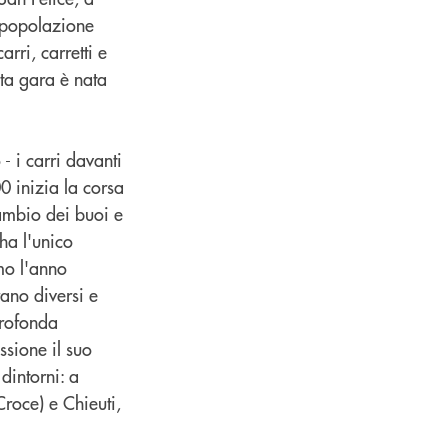
a popolazione
arri, carretti e
sta gara è nata
- i carri davanti
0 inizia la corsa
cambio dei buoi e
 ha l'unico
imo l'anno
rano diversi e
profonda
ssione il suo
dintorni: a
Croce) e Chieuti,