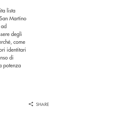
ta lista
i San Martino
e ad
ssere degli
perché, come
ri identitari
enso di
la potenza
SHARE