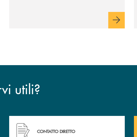
viaggio Alessandra D’Aurizio, socia Bcc e
amministratore comunale
i utili?
CONTATTO DIRETTO