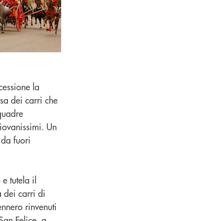
cessione la
rsa dei carri che
squadre
Giovanissimi. Un
 da fuori
 tutela il
 dei carri di
nnero rinvenuti
San Felice, a