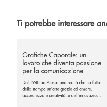
Ti potrebbe interessare an
/news/grafiche-caporale-un-lavoro-che-diventa-
Grafiche Caporale: un
lavoro che diventa passione
per la comunicazione
Dal 1980 ad Atessa una realtà che ha fatto
della stampa un'arte grazie ad amore,
accuratezza e creatività, e dell'innovazione
una bandiera: accanto al piombo la