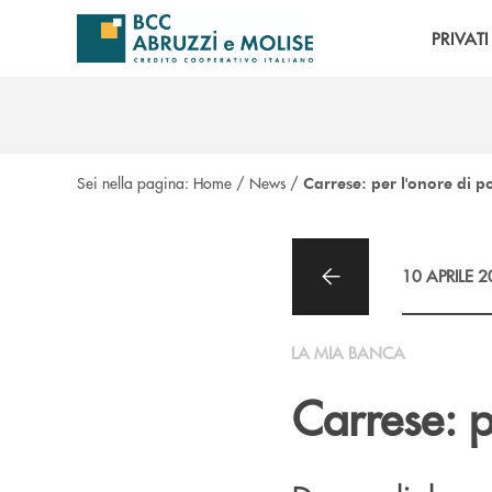
Salta al contenuto principale
PRIVATI
Sei nella pagina:
Home
/
News
/
Carrese: per l'onore di p
10 APRILE 
LA MIA BANCA
Carrese: p