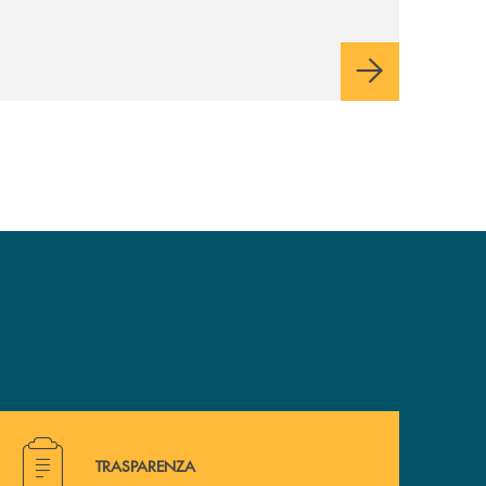
ma non ci tiriamo indietro”
Hai bisogno di alcuni documenti ? Vai alla pagina traspa
TRASPARENZA