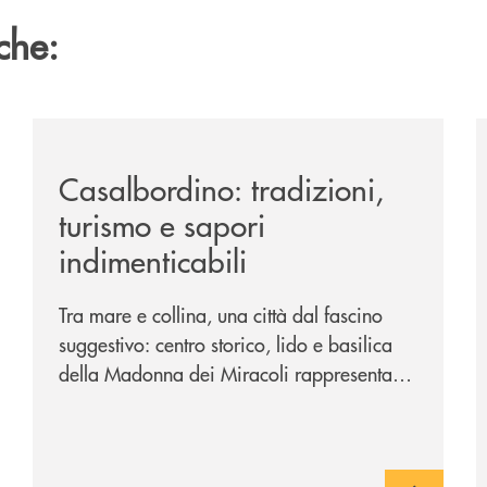
che:
passione-per-la-comunicazione/
/news/casalbordino-tradizioni-turismo-e-sapori-indime
/
Casalbordino: tradizioni,
turismo e sapori
indimenticabili
Tra mare e collina, una città dal fascino
suggestivo: centro storico, lido e basilica
della Madonna dei Miracoli rappresentano
i tre poli imperdibili. Ci accompagna nel
viaggio Alessandra D’Aurizio, socia Bcc e
amministratore comunale