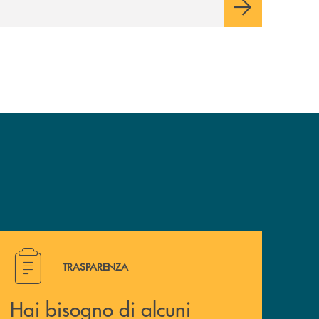
Hai bisogno di alcuni documenti ? Vai alla pagina traspa
TRASPARENZA
Hai bisogno di alcuni