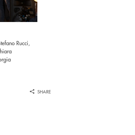
Stefano Rucci,
hiara
orgia
SHARE