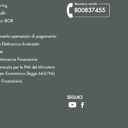
wing
800837455
Apre una nuova finestra
lti
Apre una nuova finestra
ssi IBOR
Apre una nuova finestra
mento operazioni di pagamento
 Elettronica Avanzata
te
Apre una nuova finestra
troversie Finanziarie
ranzia per le PMI del Ministero
Apre una nuova finestra
uppo Economico (legge 662/96)
 Finanziaria
SEGUICI
ttronica)