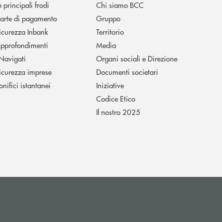
e principali frodi
Chi siamo BCC
arte di pagamento
Gruppo
icurezza Inbank
Territorio
pprofondimenti
Media
 Navigati
Organi sociali e Direzione
icurezza imprese
Documenti societari
onifici istantanei
Iniziative
Codice Etico
Il nostro 2025