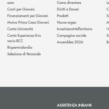
oom
Come diventare
L
Conti per Giovani
Diritti e Doveri
C
Finanziamenti per Giovani
Prodotti
S
Mutuo Prima Casa Giovani
House organ
A
Conto Università
InvestiamoNelTerritorio
I
Conto Esperianza Evo
Compagine sociale
S
socio BCC
Assemblea 2026
B
Risparmiolandia
Selezione di Personale
ASSISTENZA INBANK