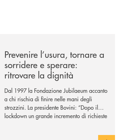
nticabili/
news/prevenire-l-usura-tornare-a-sorridere-e-sperare-ritrov
Prevenire l’usura, tornare a
sorridere e sperare:
ritrovare la dignità
Dal 1997 la Fondazione Jubilaeum accanto
a chi rischia di finire nelle mani degli
strozzini. La presidente Bovini: “Dopo il
lockdown un grande incremento di richieste
ma non ci tiriamo indietro”