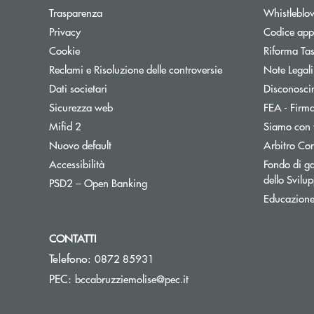
Trasparenza
Whistleblo
Privacy
Codice appa
Cookie
Riforma Ta
Reclami e Risoluzione delle controversie
Note Legali
Dati societari
Disconosci
Sicurezza web
FEA - Firma
Mifid 2
Siamo con 
Apre una nuova finestra
Nuovo default
Arbitro Con
Accessibilità
Fondo di ga
dello Svil
Apre una nuova finestra
PSD2 – Open Banking
Educazione
CONTATTI
Telefono:
0872 85931
(si apre l’app di posta ele
PEC:
bccabruzziemolise@pec.it