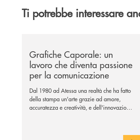
Ti potrebbe interessare an
/news/grafiche-caporale-un-lavoro-che-diventa-
Grafiche Caporale: un
lavoro che diventa passione
per la comunicazione
Dal 1980 ad Atessa una realtà che ha fatto
della stampa un'arte grazie ad amore,
accuratezza e creatività, e dell'innovazione
una bandiera: accanto al piombo la
tecnologia digitale di un'azienda che
guarda al futuro