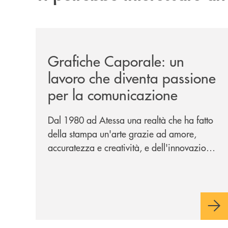
/news/grafiche-caporale-un-lavoro-che-diventa-
Grafiche Caporale: un
lavoro che diventa passione
per la comunicazione
Dal 1980 ad Atessa una realtà che ha fatto
della stampa un'arte grazie ad amore,
accuratezza e creatività, e dell'innovazione
una bandiera: accanto al piombo la
tecnologia digitale di un'azienda che
guarda al futuro