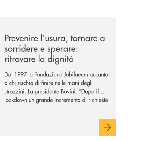
nticabili/
news/prevenire-l-usura-tornare-a-sorridere-e-sperare-ritrov
Prevenire l’usura, tornare a
sorridere e sperare:
ritrovare la dignità
Dal 1997 la Fondazione Jubilaeum accanto
a chi rischia di finire nelle mani degli
strozzini. La presidente Bovini: “Dopo il
lockdown un grande incremento di richieste
ma non ci tiriamo indietro”