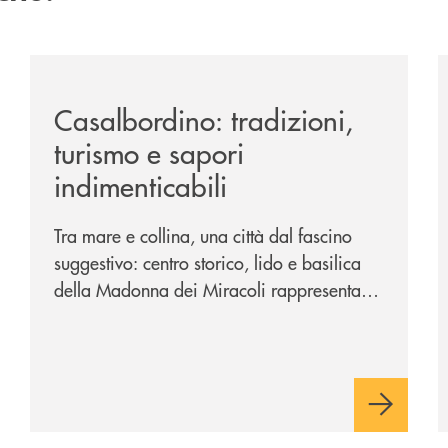
passione-per-la-comunicazione/
/news/casalbordino-tradizioni-turismo-e-sapori-indime
/
Casalbordino: tradizioni,
turismo e sapori
indimenticabili
Tra mare e collina, una città dal fascino
suggestivo: centro storico, lido e basilica
della Madonna dei Miracoli rappresentano
i tre poli imperdibili. Ci accompagna nel
viaggio Alessandra D’Aurizio, socia Bcc e
amministratore comunale