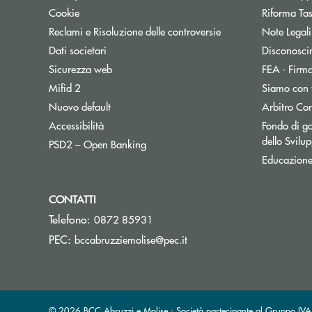
Cookie
Riforma Ta
Reclami e Risoluzione delle controversie
Note Legali
Dati societari
Disconosci
Sicurezza web
FEA - Firma
Mifid 2
Siamo con 
Apre una nuova finestra
Nuovo default
Arbitro Con
Accessibilità
Fondo di ga
dello Svil
Apre una nuova finestra
PSD2 – Open Banking
Educazione
CONTATTI
Telefono:
0872 85931
(si apre l’app di posta ele
PEC:
bccabruzziemolise@pec.it
© 2026 BCC Abruzzi e Molise - Società partecipante al Gruppo I