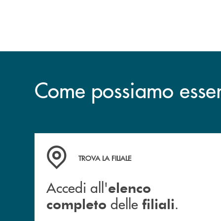
Come possiamo esserv
Accedi all' elenco completo delle filiali .
TROVA LA FILIALE
Accedi all'
elenco
delle
.
completo
filiali