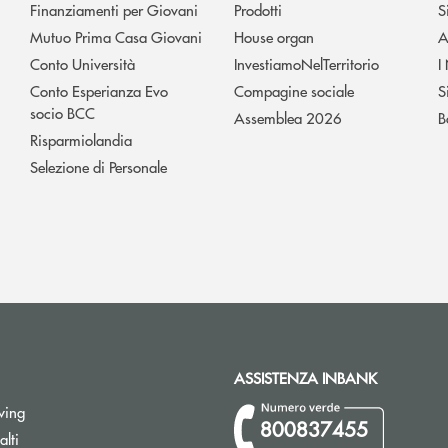
Finanziamenti per Giovani
Prodotti
S
Mutuo Prima Casa Giovani
House organ
A
Conto Università
InvestiamoNelTerritorio
I
Conto Esperianza Evo
Compagine sociale
S
socio BCC
Assemblea 2026
B
Risparmiolandia
Selezione di Personale
ASSISTENZA INBANK
wing
800837455
Apre una nuova finestra
lti