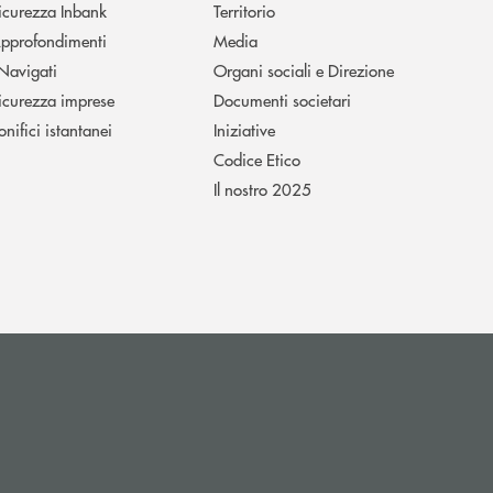
icurezza Inbank
Territorio
pprofondimenti
Media
 Navigati
Organi sociali e Direzione
icurezza imprese
Documenti societari
onifici istantanei
Iniziative
Codice Etico
Il nostro 2025