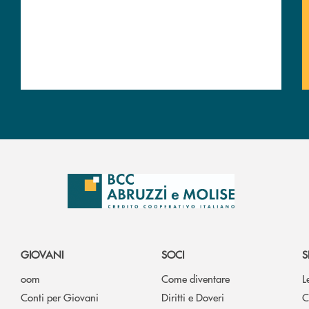
GIOVANI
SOCI
S
oom
Come diventare
L
Conti per Giovani
Diritti e Doveri
C