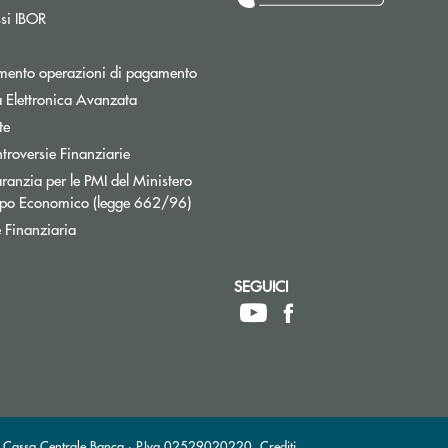
Apre una nuova finestra
ssi IBOR
Apre una nuova finestra
mento operazioni di pagamento
 Elettronica Avanzata
te
Apre una nuova finestra
troversie Finanziarie
ranzia per le PMI del Ministero
Apre una nuova finestra
uppo Economico (legge 662/96)
 Finanziaria
SEGUICI
ttronica)
VA Cassa Centrale Banca · P.Iva 02529020220
Crediti