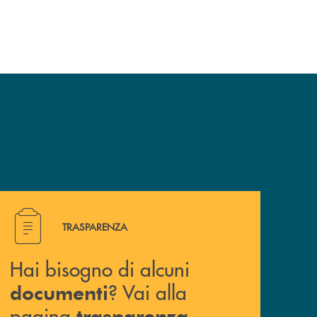
Hai bisogno di alcuni documenti ? Vai alla pagina traspa
TRASPARENZA
Hai bisogno di alcuni
? Vai alla
documenti
pagina
.
trasparenza