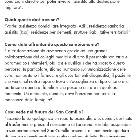
condizioni cliniche per poter inviare l'assistito alla destinazione
migliore".
Quali queste destinazioni?
"Varie: assistenza domiciliare integrata (Adi), residenza sanitaria
assistita (Rsa), residenze per dementi, strutture riabilitative territoriali".
Come state affrontando questo cambiamento?
"La trasformazione sta avvenendo grazie ad una grande
collaborazione dei colleghi medici e di tutto il personale sanitario e
paramedico (infermieri, ota, oss e ausiliari) che ha sposato questo
percorso. In particolare, stiamo puntando sull'umanizzazione delle
cure: non bastano i farmaci e gli accertamenti diagnostici, il paziente
che viene nel nostro reparto trova un'accoglienza di tipo umano e le
porte sono aperte ai familiari che possono entrare in qualsiasi
momento. Un ambiente, dunque, dove l'anziano non sente la
mancanza della famiglia".
Cosa vede nel futuro del San Camillo?
"Essendo la Lungodegenza un reparto ospedaliero e, quindi, destinato
al trasferimento presso il nosocomio di Lanciano, sarebbe auspicabile
la sua permanenza nel San Camillo: insieme all'imminente apertura
di una rsa di venti posti letto realizzerebbe, di fatto, l'integrazione