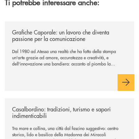
Ti potrebbe interessare anche:
/news/grafiche-caporale-un-lavoro-che-diventa-passione-per-la-comun
Grafiche Caporale: un lavoro che diventa
passione per la comunicazione
Dal 1980 ad Atessa una realtà che ha fatto della stampa
un'arte grazie ad amore, accuratezza e creatività, e
dell'innovazione una bandiera: accanto al piombo la
tecnologia digitale di un'azienda che guarda al futuro
/news/casalbordino-tradizioni-turismo-e-sapori-indimenticabili/
Casalbordino: tradizioni, turismo e sapori
indimenticabili
Tra mare e collina, una città dal fascino suggestivo: centro
storico, lido e basilica della Madonna dei Miracoli