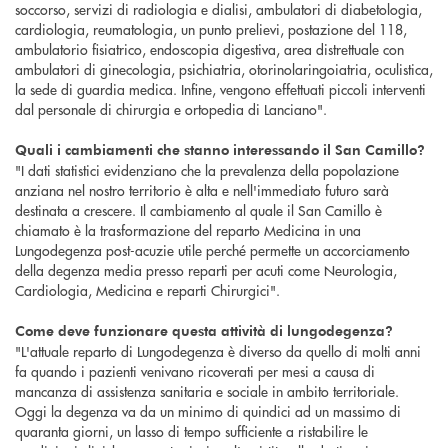
soccorso, servizi di radiologia e dialisi, ambulatori di diabetologia,
cardiologia, reumatologia, un punto prelievi, postazione del 118,
ambulatorio fisiatrico, endoscopia digestiva, area distrettuale con
ambulatori di ginecologia, psichiatria, otorinolaringoiatria, oculistica,
la sede di guardia medica. Infine, vengono effettuati piccoli interventi
dal personale di chirurgia e ortopedia di Lanciano".
Quali i cambiamenti che stanno interessando il San Camillo?
"I dati statistici evidenziano che la prevalenza della popolazione
anziana nel nostro territorio è alta e nell'immediato futuro sarà
destinata a crescere. Il cambiamento al quale il San Camillo è
chiamato è la trasformazione del reparto Medicina in una
Lungodegenza post-acuzie utile perché permette un accorciamento
della degenza media presso reparti per acuti come Neurologia,
Cardiologia, Medicina e reparti Chirurgici".
Come deve funzionare questa attività di lungodegenza?
"L'attuale reparto di Lungodegenza è diverso da quello di molti anni
fa quando i pazienti venivano ricoverati per mesi a causa di
mancanza di assistenza sanitaria e sociale in ambito territoriale.
Oggi la degenza va da un minimo di quindici ad un massimo di
quaranta giorni, un lasso di tempo sufficiente a ristabilire le