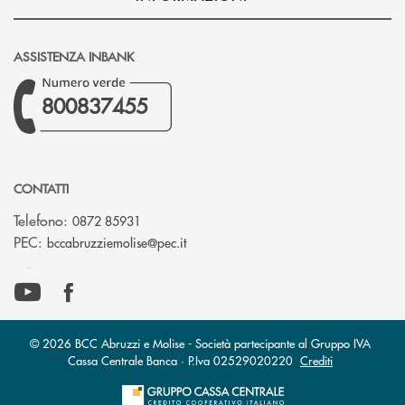
ASSISTENZA INBANK
800837455
CONTATTI
Telefono:
0872 85931
(si apre l’app di posta elettronica)
PEC:
bccabruzziemolise@pec.it
© 2026 BCC Abruzzi e Molise - Società partecipante al Gruppo IVA
Cassa Centrale Banca · P.Iva 02529020220
Crediti