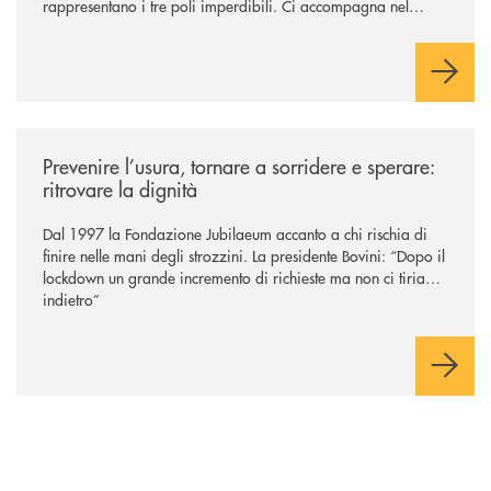
rappresentano i tre poli imperdibili. Ci accompagna nel
viaggio Alessandra D’Aurizio, socia Bcc e amministratore
comunale
/news/prevenire-l-usura-tornare-a-sorridere-e-sperare-ritrovare-la-dign
Prevenire l’usura, tornare a sorridere e sperare:
ritrovare la dignità
Dal 1997 la Fondazione Jubilaeum accanto a chi rischia di
finire nelle mani degli strozzini. La presidente Bovini: “Dopo il
lockdown un grande incremento di richieste ma non ci tiriamo
indietro”