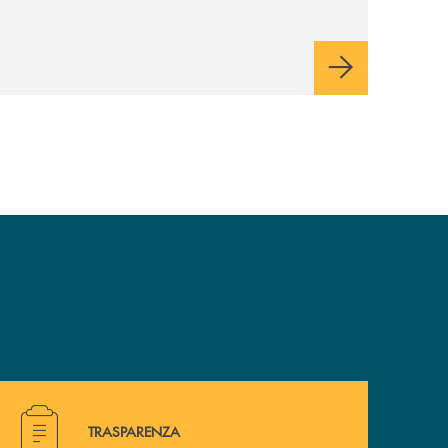
ma non ci tiriamo indietro”
Hai bisogno di alcuni documenti ? Vai alla pagina traspa
TRASPARENZA