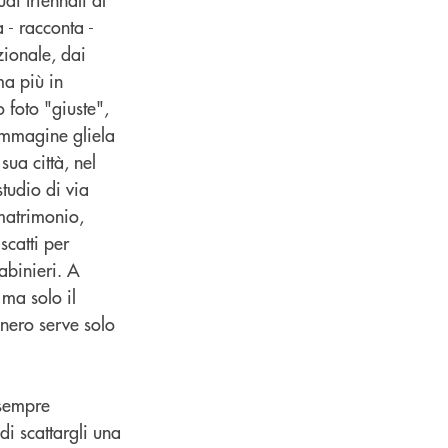
 - racconta -
zionale, dai
ma più in
 foto "giuste",
'immagine gliela
ua città, nel
tudio di via
 matrimonio,
scatti per
abinieri. A
 ma solo il
 nero serve solo
 sempre
i scattargli una