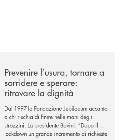
nticabili/
news/prevenire-l-usura-tornare-a-sorridere-e-sperare-ritrov
Prevenire l’usura, tornare a
sorridere e sperare:
ritrovare la dignità
Dal 1997 la Fondazione Jubilaeum accanto
a chi rischia di finire nelle mani degli
strozzini. La presidente Bovini: “Dopo il
lockdown un grande incremento di richieste