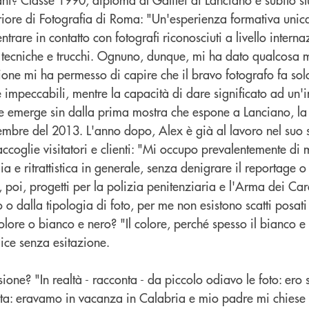
eriore di Fotografia di Roma: "Un'esperienza formativa unica
trare in contatto con fotografi riconosciuti a livello interna
 tecniche e trucchi. Ognuno, dunque, mi ha dato qualcosa 
one mi ha permesso di capire che il bravo fotografo fa solo
e impeccabili, mentre la capacità di dare significato ad un
e emerge sin dalla prima mostra che espone a Lanciano, la s
tembre del 2013. L'anno dopo, Alex è già al lavoro nel suo s
ccoglie visitatori e clienti: "Mi occupo prevalentemente di
lia e ritrattistica in generale, senza denigrare il reportage o 
poi, progetti per la polizia penitenziaria e l'Arma dei Car
 o dalla tipologia di foto, per me non esistono scatti posati
olore o bianco e nero? "Il colore, perché spesso il bianco e
dice senza esitazione.
one? "In realtà - racconta - da piccolo odiavo le foto: ero
olta: eravamo in vacanza in Calabria e mio padre mi chiese d