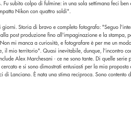
 Fu subito colpo di fulmine: in una sola settimana feci ben c
mpatta Nikon con quattro soldi".
tri giorni. Storia di bravo e completo fotografo: "Seguo l'int
o alla post produzione fino all'impaginazione e la stampa, p
e. Non mi manca a curiosità, e fotografare è per me un modo
e, il mio territorio". Quasi inevitabile, dunque, l'incontro 
nclude Alex Marchesani - ce ne sono tante. Di quelle serie 
cercato e si sono dimostrati entusiasti per la mia proposta 
tici di Lanciano. È nata una stima reciproca. Sono contento 