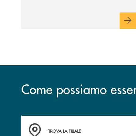
tecnologia digitale di un'azienda che
guarda al futuro
Come possiamo esserv
Accedi all' elenco completo delle filiali .
TROVA LA FILIALE