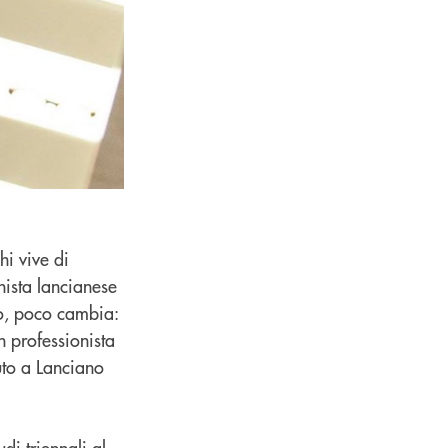
i vive di
nista lancianese
to, poco cambia:
n professionista
uto a Lanciano
i triennali al