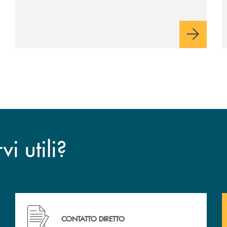
viaggio Alessandra D’Aurizio, socia Bcc e
amministratore comunale
i utili?
CONTATTO DIRETTO