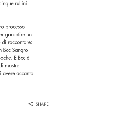
inque rullini!
ero processo
er garantire un
 di raccontare:
con Bcc Sangro
poche. E Bcc è
di mostre
di avere accanto
SHARE