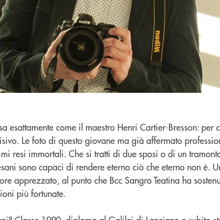
a esattamente come il maestro Henri Cartier-Bresson: per ch
cisivo. Le foto di questo giovane ma già affermato professio
imi resi immortali. Che si tratti di due sposi o di un tramon
esani sono capaci di rendere eterno ciò che eterno non è. U
tore apprezzato, al punto che Bcc Sangro Teatina ha sosten
ioni più fortunate.
i? Classe 1990, diploma al Galilei di Lanciano e subito stud