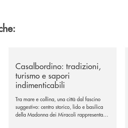
che:
passione-per-la-comunicazione/
/news/casalbordino-tradizioni-turismo-e-sapori-indime
/
Casalbordino: tradizioni,
turismo e sapori
indimenticabili
Tra mare e collina, una città dal fascino
suggestivo: centro storico, lido e basilica
della Madonna dei Miracoli rappresentano
i tre poli imperdibili. Ci accompagna nel