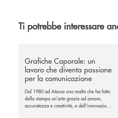
Ti potrebbe interessare an
/news/grafiche-caporale-un-lavoro-che-diventa-
Grafiche Caporale: un
lavoro che diventa passione
per la comunicazione
Dal 1980 ad Atessa una realtà che ha fatto
della stampa un'arte grazie ad amore,
accuratezza e creatività, e dell'innovazione
una bandiera: accanto al piombo la