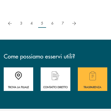
precedente
successivo
3
4
5
6
7
Come possiamo esservi utili?
Accedi all' elenco completo delle filiali .
Hai bisogno di alcuni
TROVA LA FILIALE
CONTATTO DIRETTO
TRASPARENZA