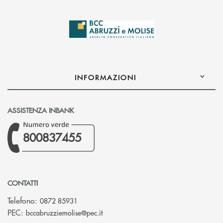
INFORMAZIONI
ASSISTENZA INBANK
800837455
CONTATTI
Telefono:
0872 85931
(si apre l’app di posta elettronica)
PEC:
bccabruzziemolise@pec.it