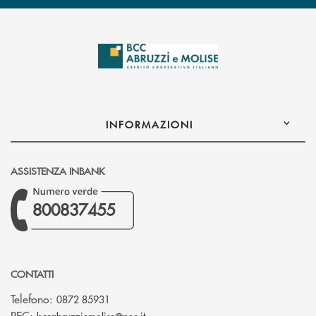
INFORMAZIONI
ASSISTENZA INBANK
800837455
CONTATTI
Telefono:
0872 85931
(si apre l’app di posta elettronica)
PEC: