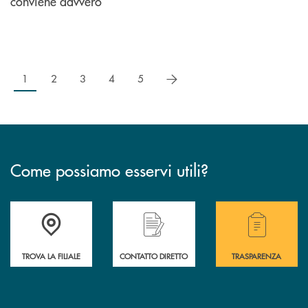
conviene davvero
successivo
1
2
3
4
5
Come possiamo esservi utili?
Accedi all' elenco completo delle filiali .
Hai bisogno di alcuni
TROVA LA FILIALE
CONTATTO DIRETTO
TRASPARENZA