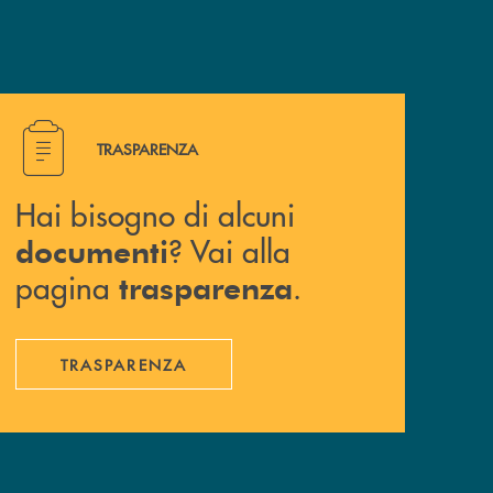
Hai bisogno di alcuni documenti ? Vai alla pagina traspa
TRASPARENZA
Hai bisogno di alcuni
? Vai alla
documenti
pagina
.
trasparenza
TRASPARENZA