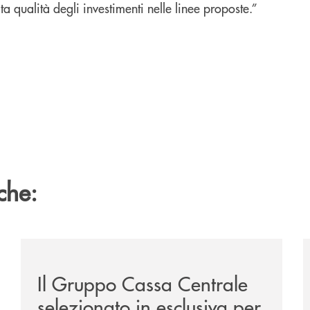
 qualità degli investimenti nelle linee proposte.”
che:
sclusiva-per-lacquisto-del-15-di-banca-cambiano-1884/
/news/il-gruppo-cassa-centrale-selezionato-in-esclus
/
Il Gruppo Cassa Centrale
selezionato in esclusiva per