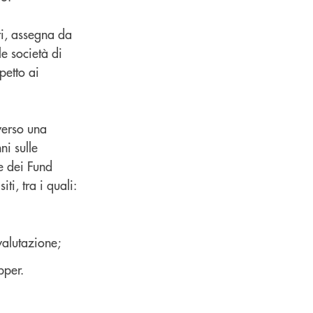
ari, assegna da
le società di
petto ai
averso una
ni sulle
ie dei Fund
ti, tra i quali:
valutazione;
pper.