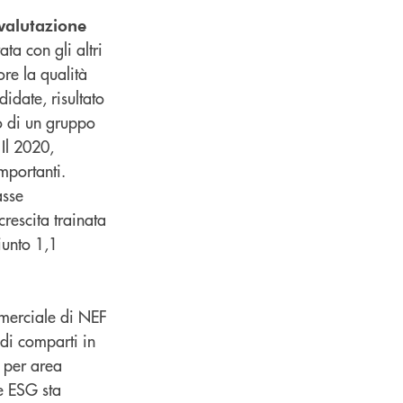
valutazione
a con gli altri
re la qualità
idate, risultato
o di un gruppo
Il 2020,
mportanti.
asse
rescita trainata
iunto 1,1
mmerciale di NEF
di comparti in
, per area
te ESG sta