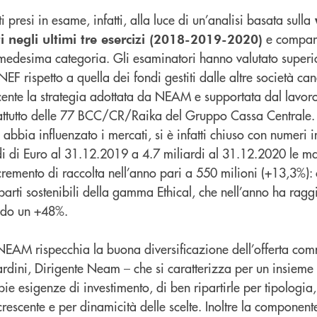
 presi in esame, infatti, alla luce di un’analisi basata sulla
e comparat
ti negli ultimi tre esercizi (2018-2019-2020)
 medesima categoria. Gli esaminatori hanno valutato superio
F rispetto a quella dei fondi gestiti dalle altre società cand
cente la strategia adottata da NEAM e supportata dal lavor
rattutto delle 77 BCC/CR/Raika del Gruppo Cassa Centrale. 
bbia influenzato i mercati, si è infatti chiuso con numeri i
i di Euro al 31.12.2019 a 4.7 miliardi al 31.12.2020 le m
remento di raccolta nell’anno pari a 550 milioni (+13,3%): c
arti sostenibili della gamma Ethical, che nell’anno ha ragg
ando un +48%.
NEAM rispecchia la buona diversificazione dell’offerta co
dini, Dirigente Neam – che si caratterizza per un insieme 
e esigenze di investimento, di ben ripartirle per tipologia
crescente e per dinamicità delle scelte. Inoltre la componen