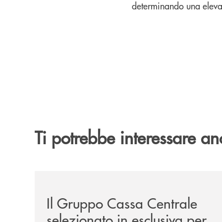
determinando una elevata
Ti potrebbe interessare an
/news/il-gruppo-cassa-centrale-selezionato-in-e
Il Gruppo Cassa Centrale
selezionato in esclusiva per