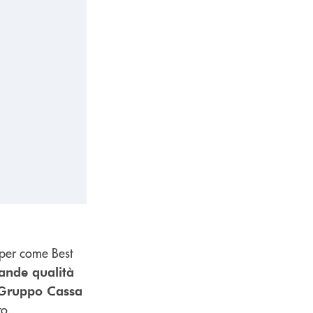
pper come Best
ande qualità
 Gruppo Cassa
to.