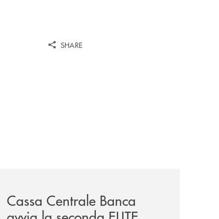
SHARE
iva-per-lacquisto-del-15-di-banca-cambiano-1884/
news/cassa-centrale-banca-avvia-la-seconda-elite-lounge-
Cassa Centrale Banca
avvia la seconda ELITE