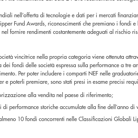
ondiali nell’offerta di tecnologie e dati per i mercati finanzi
v Lipper Fund Awards, riconoscimenti che premiano i fondi e 
i nel fornire rendimenti costantemente adeguati al rischio ris
ocietà vincitrice nella propria categoria viene ottenuta attr
dei fondi delle società espressa sulla performance a tre an
estimento. Per poter includere i comparti NEF nelle graduator
r e poterli premiare, sono stati presi in esame precisi requisi
orizzazione alla vendita nel paese di riferimento;
di performance storiche accumulate alla fine dell’anno di 
almeno 10 fondi concorrenti nelle Classificazioni Globali Li