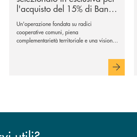
l'acquisto del 15% di Banca
Cambiano 1884
Un'operazione fondata su radici
cooperative comuni, piena
complementarietà territoriale e una visione
industriale di lungo periodo, nel pieno
rispetto dell'autonomia di Banca
Cambiano. Nei prossimi giorni verrà
avviato il periodo di negoziazione
esclusiva per la finalizzazione
dell’operazione.
i utili?