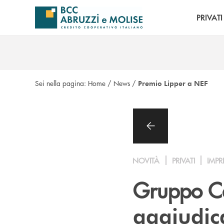
Salta al contenuto principale
PRIVATI
Sei nella pagina:
Home
/
News
/
Premio Lipper a NEF
NOVITÀ
PRIVATI
IMPR
Gruppo Ca
aggiudica