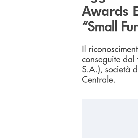
Awards 
“Small Fu
Il riconoscimen
conseguite da
S.A.), società 
Centrale.