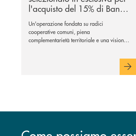
l'acquisto del 15% di Banca
Cambiano 1884
Un'operazione fondata su radici
cooperative comuni, piena
complementarietà territoriale e una visione
industriale di lungo periodo, nel pieno
rispetto dell'autonomia di Banca
Cambiano. Nei prossimi giorni verrà
avviato il periodo di negoziazione
esclusiva per la finalizzazione
dell’operazione.
Come possiamo esserv