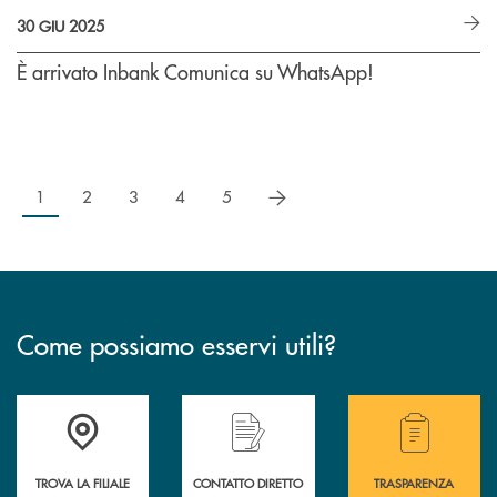
30 GIU 2025
È arrivato Inbank Comunica su WhatsApp!
successivo
1
2
3
4
5
Come possiamo esservi utili?
Accedi all' elenco completo delle filiali .
Hai bisogno di alcuni
TROVA LA FILIALE
CONTATTO DIRETTO
TRASPARENZA