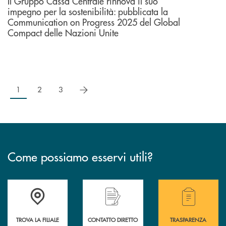
Il Gruppo Cassa Centrale rinnova il suo
impegno per la sostenibilità: pubblicata la
Communication on Progress 2025 del Global
Compact delle Nazioni Unite
successivo
1
2
3
Come possiamo esservi utili?
Accedi all' elenco completo delle filiali .
Hai bisogno di alcuni
TROVA LA FILIALE
CONTATTO DIRETTO
TRASPARENZA