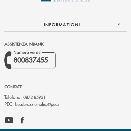
INFORMAZIONI
ASSISTENZA INBANK
800837455
CONTATTI
Telefono:
0872 85931
(si apre l’app di posta elettronica)
PEC:
bccabruzziemolise@pec.it