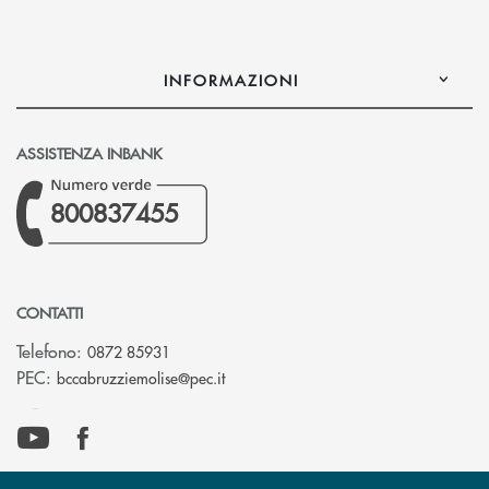
INFORMAZIONI
ASSISTENZA INBANK
800837455
CONTATTI
Telefono:
0872 85931
(si apre l’app di posta elettronica)
PEC:
bccabruzziemolise@pec.it