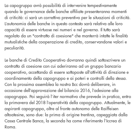
La capogruppo avrà possibilità di intervenire tempestivamente
quando le governance delle banche affiliate presenteranno momenti
di criticità: ci sarà un correttivo preventivo per le situazioni di criticità.
L’autonomia delle banche in questo contesto sarà relativa alle loro
capacità di essere virtuose nei numeri e nel governo. Il tutto sarà
regolato da un "contratto di coesione" che manterrà intatte le finalità
mutualistiche della cooperazione di credito, conservandone valori e
peculiarità.
Le banche di Credito Cooperativo dovranno quindi sottoscrivere un
contratto di coesione con cui aderiranno ad un gruppo bancario
cooperativo, accettando di essere sottoposte all’attività di direzione e
coordinamento della capogruppo e ai poteri e controlli della stessa.
Con la prossima assemblea la nostra Bcc dovrà deliberare, in
occasione dell’approvazione del bilancio 2016, l’adesione alla
capogruppo. Poi seguirà l’iter normativo che prevede in pratica, entro
la primavera del 2018 l’operatività della capogruppo. Attualmente, le
aspiranti capogruppo, oltre al fronte autonomo delle Raiffeisen
altoatesine, sono due: la prima di origine trentina, capeggiata dalla
Cassa Centrale Banca, la seconda ha come riferimento l’Iccrea di
Roma.