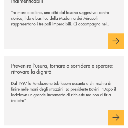
indimenticabili
Tra mare e collina, una città dal fascino suggestivo: centro
storico, lido e basilica della Madonna dei Miracoli
rappresentano i tre poli imperdibili. Ci accompagna nel
viaggio Alessandra D’Aurizio, socia Bcc e amministratore
comunale
/news/prevenire-l-usura-tornare-a-sorridere-e-sperare-ritrovare-la-dign
Prevenire l’usura, tornare a sorridere e sperare:
ritrovare la dignità
Dal 1997 la Fondazione Jubilaeum accanto a chi rischia di
finire nelle mani degli strozzini. La presidente Bovini: “Dopo il
lockdown un grande incremento di richieste ma non ci tiriamo
indietro”