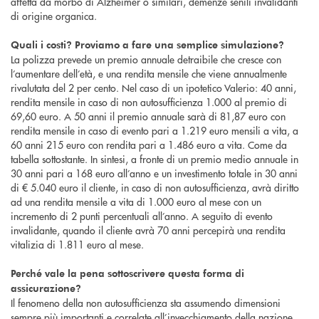
affetta da morbo di Alzheimer o similari, demenze senili invalidanti
di origine organica.
Quali i costi? Proviamo a fare una semplice simulazione?
La polizza prevede un premio annuale detraibile che cresce con
l’aumentare dell’età, e una rendita mensile che viene annualmente
rivalutata del 2 per cento. Nel caso di un ipotetico Valerio: 40 anni,
rendita mensile in caso di non autosufficienza 1.000 al premio di
69,60 euro. A 50 anni il premio annuale sarà di 81,87 euro con
rendita mensile in caso di evento pari a 1.219 euro mensili a vita, a
60 anni 215 euro con rendita pari a 1.486 euro a vita. Come da
tabella sottostante. In sintesi, a fronte di un premio medio annuale in
30 anni pari a 168 euro all’anno e un investimento totale in 30 anni
di € 5.040 euro il cliente, in caso di non autosufficienza, avrà diritto
ad una rendita mensile a vita di 1.000 euro al mese con un
incremento di 2 punti percentuali all’anno. A seguito di evento
invalidante, quando il cliente avrà 70 anni percepirà una rendita
vitalizia di 1.811 euro al mese.
Perché vale la pena sottoscrivere questa forma di
assicurazione?
Il fenomeno della non autosufficienza sta assumendo dimensioni
sempre più importanti e correlate all’invecchiamento della nazione.