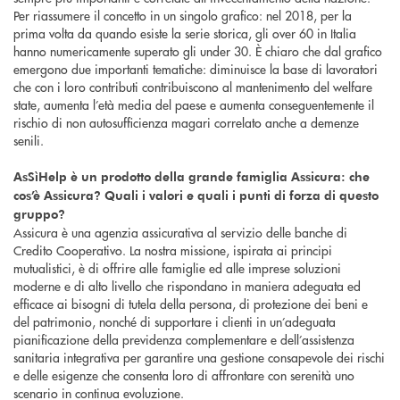
Per riassumere il concetto in un singolo grafico: nel 2018, per la
prima volta da quando esiste la serie storica, gli over 60 in Italia
hanno numericamente superato gli under 30. È chiaro che dal grafico
emergono due importanti tematiche: diminuisce la base di lavoratori
che con i loro contributi contribuiscono al mantenimento del welfare
state, aumenta l’età media del paese e aumenta conseguentemente il
rischio di non autosufficienza magari correlato anche a demenze
senili.
AsSìHelp è un prodotto della grande famiglia Assicura: che
cos’è Assicura? Quali i valori e quali i punti di forza di questo
gruppo?
Assicura è una agenzia assicurativa al servizio delle banche di
Credito Cooperativo. La nostra missione, ispirata ai principi
mutualistici, è di offrire alle famiglie ed alle imprese soluzioni
moderne e di alto livello che rispondano in maniera adeguata ed
efficace ai bisogni di tutela della persona, di protezione dei beni e
del patrimonio, nonché di supportare i clienti in un’adeguata
pianificazione della previdenza complementare e dell’assistenza
sanitaria integrativa per garantire una gestione consapevole dei rischi
e delle esigenze che consenta loro di affrontare con serenità uno
scenario in continua evoluzione.