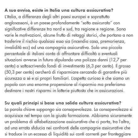
A suo avviso, esiste in Italia una cultura assicurativa?
L’Italia, a differenza degli altri paesi europei e soprattutto
anglosassoni, è un paese profondamente “sotto assicurato” con
significative differenze tra nord e sud, tra regione e regione. Sono
varie le motivazioni, alcune frutto di retaggi storici, che portano a non
trasferire il rischio qualsiasi esso sia (incendio casa, premorienza,
invalidità ecc) ad una compagnia assicurativa. Solo una piccola
percentuale di italiani conta di affrontare difficoltà o eventuali
situazioni avverse in futuro stipulando una polizza danni (12,7 per
cento) o sottoscrivendo fondi di investimento (6,3 per cento). Il grosso
(50,3 per cento) cercherà di risparmiare cercando di garantire più
sicurezza a sé e ai propri familiari. L’aspetto curioso è che siamo un
popolo con una enorme propensione al risparmio ma preferiamo
destinare i nostri risparmi in lotterie piuttosto che in assicurazioni.
Su quali principi si basa una solida cultura assicurativa?
La parola chiave suppongo sia consapevolezza. La consapevolezza si
acquisisce nel tempo con la giusta formazione. Abbiamo sicuramente
un problema di alfabetizzazione assicurativa che ci porta, tra l’altro,
ad una errata sfiducia nei confronti delle compagnie assicurative che
si traduce in un eccesso di liquidità sui conti correnti per fronteggiare