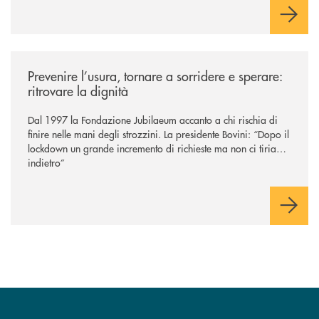
/news/prevenire-l-usura-tornare-a-sorridere-e-sperare-ritrovare-la-dign
Prevenire l’usura, tornare a sorridere e sperare:
ritrovare la dignità
Dal 1997 la Fondazione Jubilaeum accanto a chi rischia di
finire nelle mani degli strozzini. La presidente Bovini: “Dopo il
lockdown un grande incremento di richieste ma non ci tiriamo
indietro”