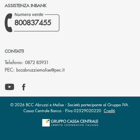
ASSISTENZA INBANK
800837455
CONTATTI
Telefono:
0872 85931
(si apre l’app di posta elettronica)
PEC:
bccabruzziemolise@pec.it
© 2026 BCC Abruzzi e Molise - Società partecipante al Gruppo IVA
Cassa Centrale Banca · P.Iva 02529020220
Crediti