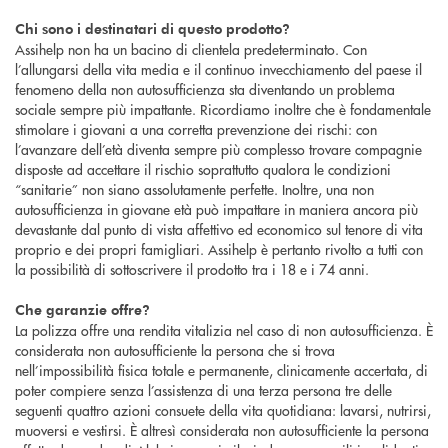
Chi sono i destinatari di questo prodotto?
Assihelp non ha un bacino di clientela predeterminato. Con
l’allungarsi della vita media e il continuo invecchiamento del paese il
fenomeno della non autosufficienza sta diventando un problema
sociale sempre più impattante. Ricordiamo inoltre che è fondamentale
stimolare i giovani a una corretta prevenzione dei rischi: con
l’avanzare dell’età diventa sempre più complesso trovare compagnie
disposte ad accettare il rischio soprattutto qualora le condizioni
“sanitarie” non siano assolutamente perfette. Inoltre, una non
autosufficienza in giovane età può impattare in maniera ancora più
devastante dal punto di vista affettivo ed economico sul tenore di vita
proprio e dei propri famigliari. Assihelp è pertanto rivolto a tutti con
la possibilità di sottoscrivere il prodotto tra i 18 e i 74 anni.
Che garanzie offre?
La polizza offre una rendita vitalizia nel caso di non autosufficienza. È
considerata non autosufficiente la persona che si trova
nell’impossibilità fisica totale e permanente, clinicamente accertata, di
poter compiere senza l’assistenza di una terza persona tre delle
seguenti quattro azioni consuete della vita quotidiana: lavarsi, nutrirsi,
muoversi e vestirsi. È altresì considerata non autosufficiente la persona