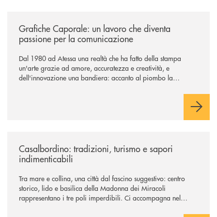
/news/grafiche-caporale-un-lavoro-che-diventa-passione-per-la-comun
Grafiche Caporale: un lavoro che diventa
passione per la comunicazione
Dal 1980 ad Atessa una realtà che ha fatto della stampa
un'arte grazie ad amore, accuratezza e creatività, e
dell'innovazione una bandiera: accanto al piombo la
tecnologia digitale di un'azienda che guarda al futuro
/news/casalbordino-tradizioni-turismo-e-sapori-indimenticabili/
Casalbordino: tradizioni, turismo e sapori
indimenticabili
Tra mare e collina, una città dal fascino suggestivo: centro
storico, lido e basilica della Madonna dei Miracoli
rappresentano i tre poli imperdibili. Ci accompagna nel
viaggio Alessandra D’Aurizio, socia Bcc e amministratore
comunale