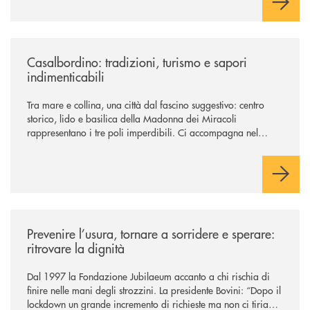
/news/casalbordino-tradizioni-turismo-e-sapori-indimenticabili/
Casalbordino: tradizioni, turismo e sapori
indimenticabili
Tra mare e collina, una città dal fascino suggestivo: centro
storico, lido e basilica della Madonna dei Miracoli
rappresentano i tre poli imperdibili. Ci accompagna nel
viaggio Alessandra D’Aurizio, socia Bcc e amministratore
comunale
/news/prevenire-l-usura-tornare-a-sorridere-e-sperare-ritrovare-la-dign
Prevenire l’usura, tornare a sorridere e sperare:
ritrovare la dignità
Dal 1997 la Fondazione Jubilaeum accanto a chi rischia di
finire nelle mani degli strozzini. La presidente Bovini: “Dopo il
lockdown un grande incremento di richieste ma non ci tiriamo