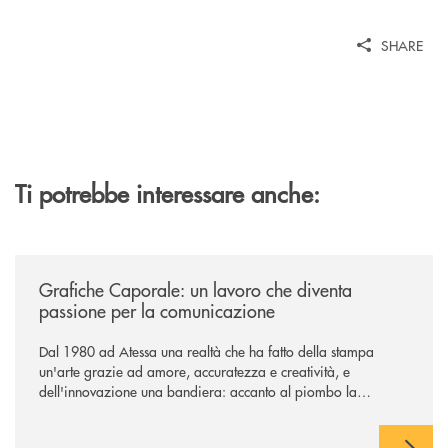
SHARE
Ti potrebbe interessare anche:
/news/grafiche-caporale-un-lavoro-che-diventa-passione-per-la-comun
Grafiche Caporale: un lavoro che diventa
passione per la comunicazione
Dal 1980 ad Atessa una realtà che ha fatto della stampa
un'arte grazie ad amore, accuratezza e creatività, e
dell'innovazione una bandiera: accanto al piombo la
tecnologia digitale di un'azienda che guarda al futuro