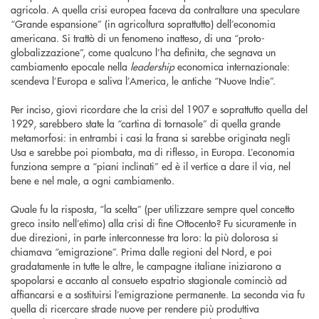
agricola. A quella crisi europea faceva da contraltare una speculare
“Grande espansione” (in agricoltura soprattutto) dell’economia
americana. Si trattò di un fenomeno inatteso, di una “proto-
globalizzazione”, come qualcuno l’ha definita, che segnava un
cambiamento epocale nella
leadership
economica internazionale:
scendeva l’Europa e saliva l’America, le antiche “Nuove Indie”.
Per inciso, giovi ricordare che la crisi del 1907 e soprattutto quella del
1929, sarebbero state la “cartina di tornasole” di quella grande
metamorfosi: in entrambi i casi la frana si sarebbe originata negli
Usa e sarebbe poi piombata, ma di riflesso, in Europa. L’economia
funziona sempre a “piani inclinati” ed è il vertice a dare il via, nel
bene e nel male, a ogni cambiamento.
Quale fu la risposta, “la scelta” (per utilizzare sempre quel concetto
greco insito nell’etimo) alla crisi di fine Ottocento? Fu sicuramente in
due direzioni, in parte interconnesse tra loro: la più dolorosa si
chiamava “emigrazione”. Prima dalle regioni del Nord, e poi
gradatamente in tutte le altre, le campagne italiane iniziarono a
spopolarsi e accanto al consueto espatrio stagionale cominciò ad
affiancarsi e a sostituirsi l’emigrazione permanente. La seconda via fu
quella di ricercare strade nuove per rendere più produttiva