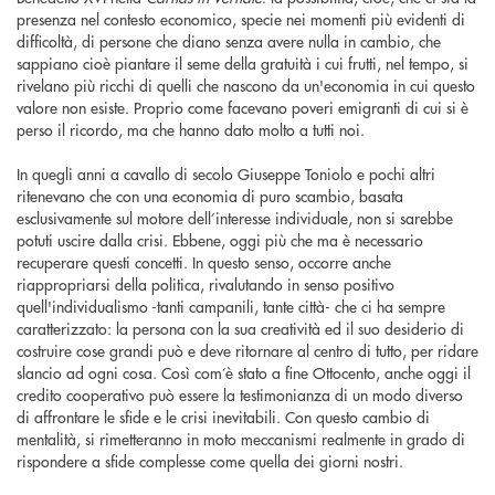
presenza nel contesto economico, specie nei momenti più evidenti di
difficoltà, di persone che diano senza avere nulla in cambio, che
sappiano cioè piantare il seme della gratuità i cui frutti, nel tempo, si
rivelano più ricchi di quelli che nascono da un'economia in cui questo
valore non esiste. Proprio come facevano poveri emigranti di cui si è
perso il ricordo, ma che hanno dato molto a tutti noi.
In quegli anni a cavallo di secolo Giuseppe Toniolo e pochi altri
ritenevano che con una economia di puro scambio, basata
esclusivamente sul motore dell’interesse individuale, non si sarebbe
potuti uscire dalla crisi. Ebbene, oggi più che ma è necessario
recuperare questi concetti. In questo senso, occorre anche
riappropriarsi della politica, rivalutando in senso positivo
quell'individualismo -tanti campanili, tante città- che ci ha sempre
caratterizzato: la persona con la sua creatività ed il suo desiderio di
costruire cose grandi può e deve ritornare al centro di tutto, per ridare
slancio ad ogni cosa. Così com’è stato a fine Ottocento, anche oggi il
credito cooperativo può essere la testimonianza di un modo diverso
di affrontare le sfide e le crisi inevitabili. Con questo cambio di
mentalità, si rimetteranno in moto meccanismi realmente in grado di
rispondere a sfide complesse come quella dei giorni nostri.