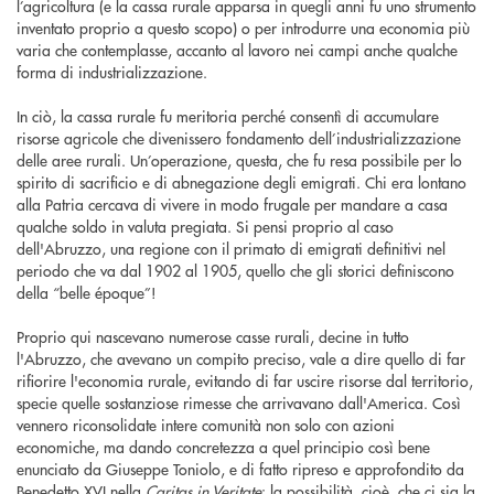
l’agricoltura (e la cassa rurale apparsa in quegli anni fu uno strumento
inventato proprio a questo scopo) o per introdurre una economia più
varia che contemplasse, accanto al lavoro nei campi anche qualche
forma di industrializzazione.
In ciò, la cassa rurale fu meritoria perché consentì di accumulare
risorse agricole che divenissero fondamento dell’industrializzazione
delle aree rurali. Un’operazione, questa, che fu resa possibile per lo
spirito di sacrificio e di abnegazione degli emigrati. Chi era lontano
alla Patria cercava di vivere in modo frugale per mandare a casa
qualche soldo in valuta pregiata. Si pensi proprio al caso
dell'Abruzzo, una regione con il primato di emigrati definitivi nel
periodo che va dal 1902 al 1905, quello che gli storici definiscono
della “belle époque”!
Proprio qui nascevano numerose casse rurali, decine in tutto
l'Abruzzo, che avevano un compito preciso, vale a dire quello di far
rifiorire l'economia rurale, evitando di far uscire risorse dal territorio,
specie quelle sostanziose rimesse che arrivavano dall'America. Così
vennero riconsolidate intere comunità non solo con azioni
economiche, ma dando concretezza a quel principio così bene
enunciato da Giuseppe Toniolo, e di fatto ripreso e approfondito da
Benedetto XVI nella
Caritas in Veritate
: la possibilità, cioè, che ci sia la