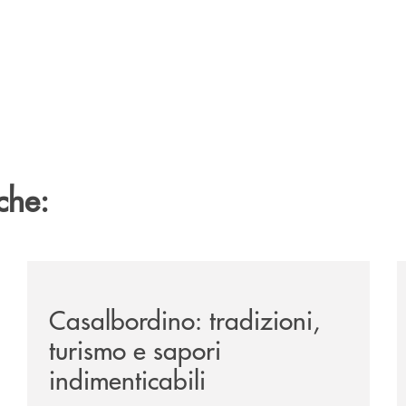
che:
passione-per-la-comunicazione/
/news/casalbordino-tradizioni-turismo-e-sapori-indime
/
Casalbordino: tradizioni,
turismo e sapori
indimenticabili