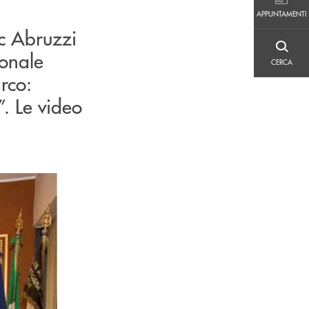
APPUNTAMENTI
APPUNTAMENTI
c Abruzzi
CERCA
ionale
CERCA
rco:
”. Le video