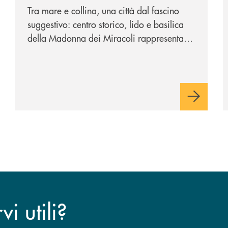
Tra mare e collina, una città dal fascino
suggestivo: centro storico, lido e basilica
della Madonna dei Miracoli rappresentano
i tre poli imperdibili. Ci accompagna nel
viaggio Alessandra D’Aurizio, socia Bcc e
amministratore comunale
i utili?