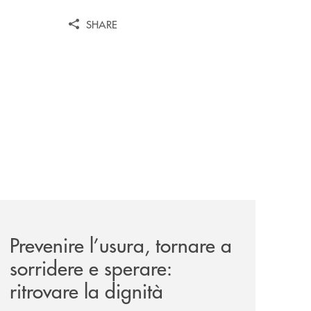
SHARE
nticabili/
news/prevenire-l-usura-tornare-a-sorridere-e-sperare-ritrov
Prevenire l’usura, tornare a
sorridere e sperare:
ritrovare la dignità