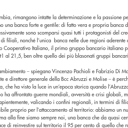
bia, rimangono intatte la determinazione e la passione pe
 una banca forte e gentile: di fatto vera e propria banca del
sivamente sono scomparsi quasi tutti i protagonisti del cre
 di filiali, nonché l’unica banca nelle due regioni aderente
 Cooperativo Italiano, il primo gruppo bancario italiano pe
1 al 21,5, ben oltre quello dei più blasonati gruppi bancar
cambiamento – spiegano Vincenzo Pachioli e Fabrizio Di M
nte e direttore generale della Bcc Abruzzi e Molise – è per
ca, che ha visto la luce in un’epoca storica quando l’Abruz
 ha affrontato guerre mondiali, avversità e crisi globali, 
pientemente, valicando i confini regionali, in termini di filial
sibile proprio per l’attaccamento al territorio: abbiamo un 
 ma alla fine siamo sempre noi, una banca che da quasi cen
e di reinvestire sul territorio il 95 per cento di quello che 