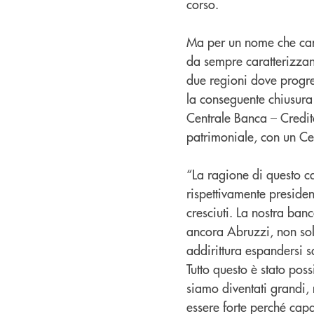
corso.
Ma per un nome che cam
da sempre caratterizzano
due regioni dove progres
la conseguente chiusura
Centrale Banca – Credito
patrimoniale, con un Cet
“La ragione di questo 
rispettivamente preside
cresciuti. La nostra ban
ancora Abruzzi, non solo
addirittura espandersi sa
Tutto questo è stato pos
siamo diventati grandi,
essere forte perché capac