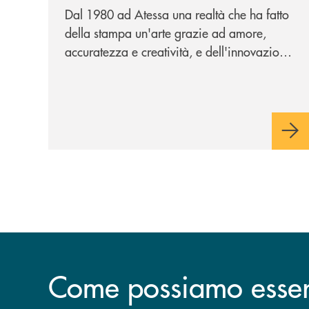
Dal 1980 ad Atessa una realtà che ha fatto
della stampa un'arte grazie ad amore,
accuratezza e creatività, e dell'innovazione
una bandiera: accanto al piombo la
tecnologia digitale di un'azienda che
guarda al futuro
Come possiamo esserv