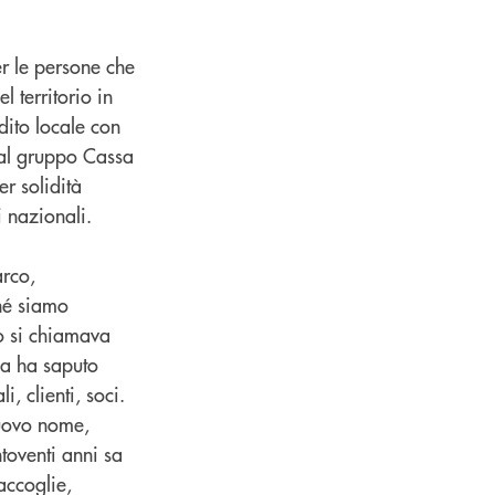
r le persone che
 territorio in
dito locale con
 al gruppo Cassa
r solidità
i nazionali.
arco,
ché siamo
zo si chiamava
ma ha saputo
i, clienti, soci.
nuovo nome,
toventi anni sa
raccoglie,