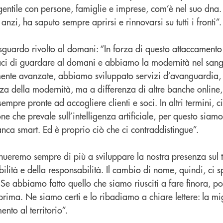
entile con persone, famiglie e imprese, com’è nel suo dna
nzi, ha saputo sempre aprirsi e rinnovarsi su tutti i fronti”.
 sguardo rivolto al domani: “In forza di questo attaccament
ci di guardare al domani e abbiamo la modernità nel sangu
amente avanzate, abbiamo sviluppato servizi d’avanguardia,
za della modernità, ma a differenza di altre banche online, 
mpre pronte ad accogliere clienti e soci. In altri termini, c
one che prevale sull’intelligenza artificiale, per questo siamo
ca smart. Ed è proprio ciò che ci contraddistingue”.
inueremo sempre di più a sviluppare la nostra presenza sul te
bilità e della responsabilità. Il cambio di nome, quindi, ci 
Se abbiamo fatto quello che siamo riusciti a fare finora, p
rima. Ne siamo certi e lo ribadiamo a chiare lettere: la mi
ento al territorio”.