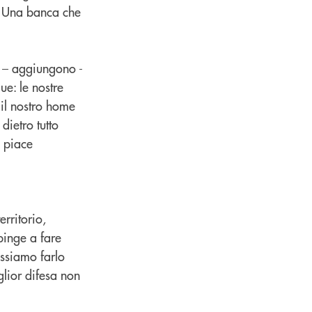
. Una banca che
o – aggiungono -
e: le nostre
 il nostro home
dietro tutto
i piace
rritorio,
spinge a fare
ossiamo farlo
glior difesa non