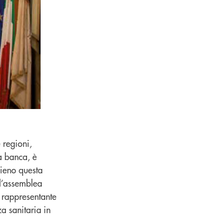
 regioni,
a banca, è
pieno questa
l’assemblea
l rappresentante
za sanitaria in