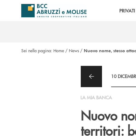
Salta al contenuto principale
PRIVATI
Sei nella pagina:
Home
/
News
/
Nuovo nome, stesso attacc
10 DICEMBR
LA MIA BANCA
Nuovo nom
territori: 