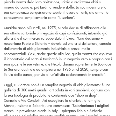
piccola stanza della loro abitazione, iniziò a realizzare abiti su
misura da uomo e, più tardi, a vendere stoffe. La sua maestria e la
sua competenza conquistarono subito il favore di tanti, che ormai lo
conoscevano semplicemente come “lu sartore”.
Qualche anno più tardi, nel 1975, Nicola decise di affiancare alla
sua attività sartoriale un negozio di capi confezionati, intuendo già
allora che il commercio sarebbe stato il futuro: “Una decisione –
raccontano Fabio e Stefania – dovuta ad una crisi del settore, causata
dall’avvento di abbigliamento industriale a prezzi molto
concorrenziali. Così, anche grazie alla Bcc, quella stanza che ospitava
il laboratorio del sarto si trasformò in un negozio vero e proprio con i
suoi spazi e le sue vetrine, che Nicola chiamò sapientemente Boutique
Lu Sartore, destinato ad ampliarsi nel 1985 e nel 2020, sempre con
l’aiuto della banca, per via di un’attività costantemente in crescita”.
Oggi, Lu Sartore non è un semplice negozio di abbigliamento: è una
galleria di 300 metri quadri, articolata in vari ambienti, ognuno con
la sua tipologia di prodotto, e contenente due “shop in shop”:
Cannella e Via Condotti. Ad accogliere la clientela, la famiglia
Menna, insieme a Roberta, una commessa: “Selezioniamo i migliori
marchi in prevalenza Made in Italy – spiegano Fabio e Stefania –
all’insegna del miglior rapporto qualità-prezzo”. Tra i servizi, manco