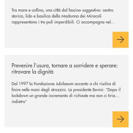
Tra mare e collina, una città dal fascino suggestivo: centro
storico, lido e basilica della Madonna dei Miracoli
rappresentano i tre poli imperdibili. Ci accompagna nel
viaggio Alessandra D’Aurizio, socia Bcc e amministratore
comunale
/news/prevenire-l-usura-tornare-a-sorridere-e-sperare-ritrovare-la-dign
Prevenire l’usura, tornare a sorridere e sperare:
ritrovare la dignità
Dal 1997 la Fondazione Jubilaeum accanto a chi rischia di
finire nelle mani degli strozzini. La presidente Bovini: “Dopo il
lockdown un grande incremento di richieste ma non ci tiriamo
indietro”