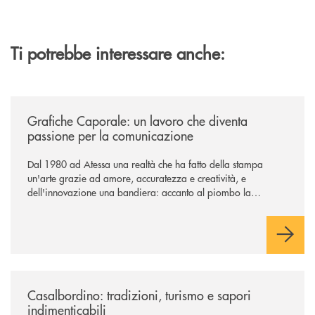
Ti potrebbe interessare anche:
/news/grafiche-caporale-un-lavoro-che-diventa-passione-per-la-comun
Grafiche Caporale: un lavoro che diventa
passione per la comunicazione
Dal 1980 ad Atessa una realtà che ha fatto della stampa
un'arte grazie ad amore, accuratezza e creatività, e
dell'innovazione una bandiera: accanto al piombo la
tecnologia digitale di un'azienda che guarda al futuro
/news/casalbordino-tradizioni-turismo-e-sapori-indimenticabili/
Casalbordino: tradizioni, turismo e sapori
indimenticabili