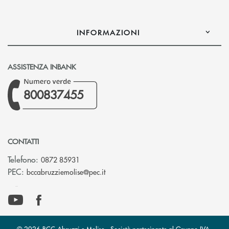
INFORMAZIONI
ASSISTENZA INBANK
800837455
CONTATTI
Telefono:
0872 85931
(si apre l’app di posta elettronica)
PEC:
bccabruzziemolise@pec.it
© 2026 BCC Abruzzi e Molise - Società partecipante al Gruppo IVA