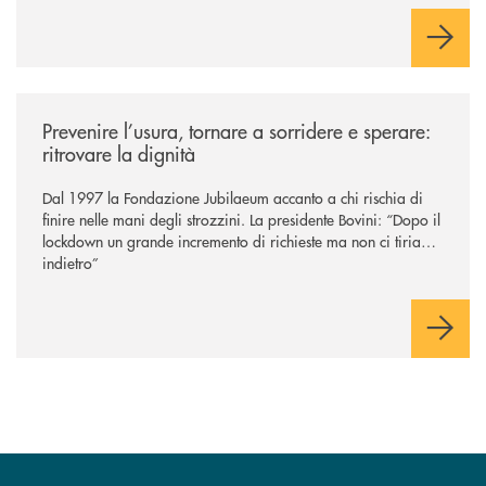
comunale
/news/prevenire-l-usura-tornare-a-sorridere-e-sperare-ritrovare-la-dign
Prevenire l’usura, tornare a sorridere e sperare:
ritrovare la dignità
Dal 1997 la Fondazione Jubilaeum accanto a chi rischia di
finire nelle mani degli strozzini. La presidente Bovini: “Dopo il
lockdown un grande incremento di richieste ma non ci tiriamo
indietro”