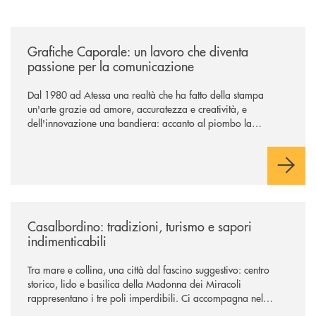
/news/grafiche-caporale-un-lavoro-che-diventa-passione-per-la-comun
Grafiche Caporale: un lavoro che diventa
passione per la comunicazione
Dal 1980 ad Atessa una realtà che ha fatto della stampa
un'arte grazie ad amore, accuratezza e creatività, e
dell'innovazione una bandiera: accanto al piombo la
tecnologia digitale di un'azienda che guarda al futuro
/news/casalbordino-tradizioni-turismo-e-sapori-indimenticabili/
Casalbordino: tradizioni, turismo e sapori
indimenticabili
Tra mare e collina, una città dal fascino suggestivo: centro
storico, lido e basilica della Madonna dei Miracoli
rappresentano i tre poli imperdibili. Ci accompagna nel
viaggio Alessandra D’Aurizio, socia Bcc e amministratore