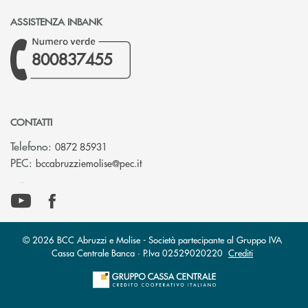
ASSISTENZA INBANK
800837455
CONTATTI
Telefono:
0872 85931
(si apre l’app di posta elettronica)
PEC:
bccabruzziemolise@pec.it
© 2026 BCC Abruzzi e Molise - Società partecipante al Gruppo IVA
Cassa Centrale Banca · P.Iva 02529020220
Crediti