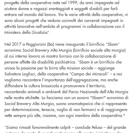
progetto della cooperativa nata nel 1999, da anni impegnata ad
aiutare donne e ragazzi svantaggiati e soggetti disabili per farli
entrare nel mondo del lavoro. Tra le varie attività della cooperativa, vi
sono alcuni progetti che vedono coinvolti dei carcerati impegnati in
attività lavorative nell'ambito di programmi in collaborazione con il
Ministero della Giustizia”.
Nel 2017 a Poggiorsini (Ba) viene inaugurato il birrificio “Sbam”
acronimo Social Brewery Alta Murgia (birrificio sociale alta murgia)
al cui interno lavora un mastro birraio con la collaborazione di
persone affette da disabilità psichiatrica.
“Sbam è un birrificio che
unisce la passione per la birra alla mission sociale – aggiunge
Salvatore Loglisci, della cooperativa “Campo dei Miracoli” – e noi
vogliamo raccontare l’importanza dell’aggregazione, ma anche
diffondere la cultura brassicola e promuovere il territorio,
raccontando animali e ambienti del Parco Nazionale dell’Alta Murgia
nelle nostre etichette. Lo facciamo con un sonoro "Sbam!" acronimo di
Social Brewery Alta Murgia, suono onomatopeico che ci rappresenta
per determinazione, tenacia, voglia di non fermarci e di raggiungere
vette sempre più alte, insieme, con ogni membro della cooperativa."
“Siamo rimasti favorevolmente colpiti – conclude Peluso – del grande
sostegno da parte di quanti partecipano alle nostre iniziative e che