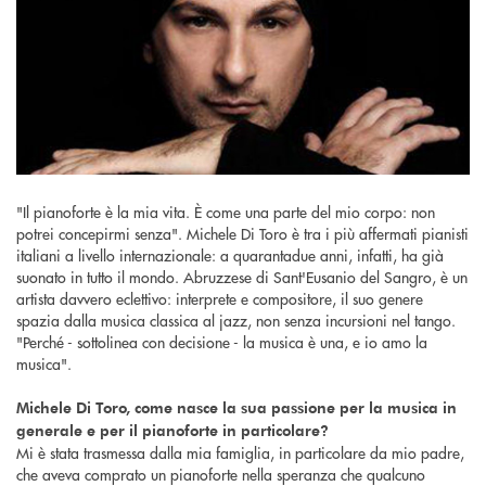
"Il pianoforte è la mia vita. È come una parte del mio corpo: non
potrei concepirmi senza". Michele Di Toro è tra i più affermati pianisti
italiani a livello internazionale: a quarantadue anni, infatti, ha già
suonato in tutto il mondo. Abruzzese di Sant'Eusanio del Sangro, è un
artista davvero eclettivo: interprete e compositore, il suo genere
spazia dalla musica classica al jazz, non senza incursioni nel tango.
"Perché - sottolinea con decisione - la musica è una, e io amo la
musica".
Michele Di Toro, come nasce la sua passione per la musica in
generale e per il pianoforte in particolare?
Mi è stata trasmessa dalla mia famiglia, in particolare da mio padre,
che aveva comprato un pianoforte nella speranza che qualcuno