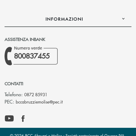
INFORMAZIONI
ASSISTENZA INBANK
800837455
CONTATTI
Telefono:
0872 85931
(si apre l’app di posta elettronica)
PEC:
bccabruzziemolise@pec.it
© 2026 BCC Abruzzi e Molise - Società partecipante al Gruppo IVA