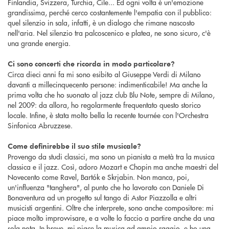
Finlandia, Svizzera, Turchia, Cile... Ed ogni volta è un'emozione
grandissima, perché cerco costantemente l'empatia con il pubblico:
quel silenzio in sala, infatti, è un dialogo che rimane nascosto
nell'aria. Nel silenzio tra palcoscenico e platea, ne sono sicuro, c'è
una grande energia.
Ci sono concerti che ricorda in modo particolare?
Circa dieci anni fa mi sono esibito al Giuseppe Verdi di Milano
davanti a millecinquecento persone: indimenticabile! Ma anche la
prima volta che ho suonato al jazz club Blu Note, sempre di Milano,
nel 2009: da allora, ho regolarmente frequentato questo storico
locale. Infine, è stata molto bella la recente tournée con l'Orchestra
Sinfonica Abruzzese.
Come definirebbe il suo stile musicale?
Provengo da studi classici, ma sono un pianista a metà tra la musica
classica e il jazz. Così, adoro Mozart e Chopin ma anche maestri del
Novecento come Ravel, Bartók e Skrjabin. Non manca, poi,
un'influenza "tanghera", al punto che ho lavorato con Daniele Di
Bonaventura ad un progetto sul tango di Astor Piazzolla e altri
musicisti argentini. Oltre che interprete, sono anche compositore: mi
piace molto improvvisare, e a volte lo faccio a partire anche da una
sola nota. In breve, mi piace la musica ad ampio raggio, e ho una