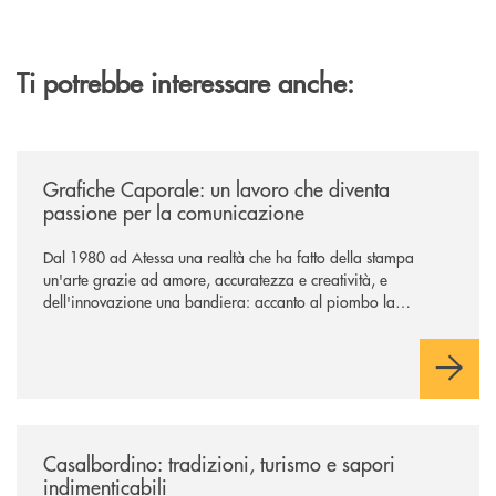
Ti potrebbe interessare anche:
/news/grafiche-caporale-un-lavoro-che-diventa-passione-per-la-comun
Grafiche Caporale: un lavoro che diventa
passione per la comunicazione
Dal 1980 ad Atessa una realtà che ha fatto della stampa
un'arte grazie ad amore, accuratezza e creatività, e
dell'innovazione una bandiera: accanto al piombo la
tecnologia digitale di un'azienda che guarda al futuro
/news/casalbordino-tradizioni-turismo-e-sapori-indimenticabili/
Casalbordino: tradizioni, turismo e sapori
indimenticabili