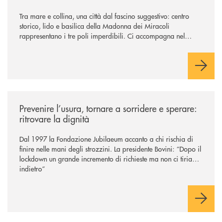
Tra mare e collina, una città dal fascino suggestivo: centro
storico, lido e basilica della Madonna dei Miracoli
rappresentano i tre poli imperdibili. Ci accompagna nel
viaggio Alessandra D’Aurizio, socia Bcc e amministratore
comunale
/news/prevenire-l-usura-tornare-a-sorridere-e-sperare-ritrovare-la-dign
Prevenire l’usura, tornare a sorridere e sperare:
ritrovare la dignità
Dal 1997 la Fondazione Jubilaeum accanto a chi rischia di
finire nelle mani degli strozzini. La presidente Bovini: “Dopo il
lockdown un grande incremento di richieste ma non ci tiriamo
indietro”