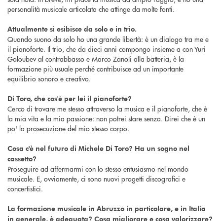
personalità musicale articolata che attinge da molte fonti.
Attualmente si esibisce da solo e in trio.
Quando suono da solo ho una grande libertà: è un dialogo tra me e
il pianoforte. Il trio, che da dieci anni compongo insieme a con Yuri
Goloubev al contrabbasso e Marco Zanoli alla batteria, è la
formazione più usuale perché contribuisce ad un importante
equilibrio sonoro e creativo.
Di Toro, che cos'è per lei il pianoforte?
Cerco di trovare me stesso attraverso la musica e il pianoforte, che è
la mia vita e la mia passione: non potrei stare senza. Direi che è un
po' la prosecuzione del mio stesso corpo.
Cosa c'è nel futuro di Michele Di Toro? Ha un sogno nel
cassetto?
Proseguire ad affermarmi con lo stesso entusiasmo nel mondo
musicale. E, ovviamente, ci sono nuovi progetti discografici e
concertistici.
La formazione musicale in Abruzzo in particolare, e in Italia
in generale, è adeguata? Cosa migliorare e cosa valorizzare?