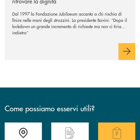
ritrovare la dignità
Dal 1997 la Fondazione Jubilaeum accanto a chi rischia di
finire nelle mani degli strozzini. La presidente Bovini: “Dopo il
lockdown un grande incremento di richieste ma non ci tiriamo
indietro”
Come possiamo esservi utili?
Accedi all' elenco completo delle filiali .
Hai bisogno di alcuni