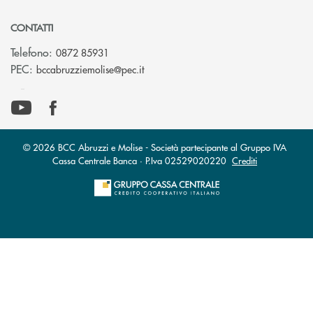
CONTATTI
Telefono:
0872 85931
(si apre l’app di posta elettronica)
PEC:
bccabruzziemolise@pec.it
© 2026 BCC Abruzzi e Molise - Società partecipante al Gruppo IVA
Cassa Centrale Banca · P.Iva 02529020220
Crediti