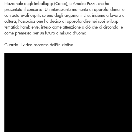
Nazionale degli Imballaggi (Conai), e Amalia Pizzi, che ha
presentato il concorso. Un interessante momento di approfondimento
con autorevoli ospiti, su uno degli argomenti che, insieme a lavoro e
cultura, l'associazione ha deciso di approfondire nei suoi sviluppi
tematici: l'ambiente, inteso come attenzione a ciò che ci circonda, e
come premessa per un futuro a misura d'uomo.
Guarda il video racconto dell'iniziativa: