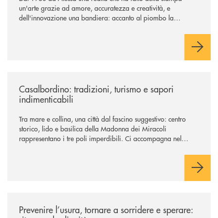
un'arte grazie ad amore, accuratezza e creatività, e
dell'innovazione una bandiera: accanto al piombo la
tecnologia digitale di un'azienda che guarda al futuro
/news/casalbordino-tradizioni-turismo-e-sapori-indimenticabili/
Casalbordino: tradizioni, turismo e sapori
indimenticabili
Tra mare e collina, una città dal fascino suggestivo: centro
storico, lido e basilica della Madonna dei Miracoli
rappresentano i tre poli imperdibili. Ci accompagna nel
viaggio Alessandra D’Aurizio, socia Bcc e amministratore
comunale
/news/prevenire-l-usura-tornare-a-sorridere-e-sperare-ritrovare-la-dign
Prevenire l’usura, tornare a sorridere e sperare: