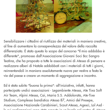
Sensibilizzare i cittadini al riutilizzo dei materiali in maniera creativa,
al fine di aumentare la consapevolezza del valore della raccolta
differenziata. È stato questo lo scopo del concorso "Il mio addobbo è
differente", promosso dall'Associazione Giovani Soci Bcc Sangro
Teatina, che ha proposto a tutte le associazioni di Atessa di pensare e
realizzare alberi di Natale addobbati con i materiali di tutti i giorni,
reinventandoli in maniera assolutamente nuova per vestire a festa le
vie del paese e creare un momento di aggregazione e incontro.
Ed è stata subito "buona la prima": all'iniziativa, infatti, hanno
partecipato undici associazioni - Legambiente Atessa, Ate Tixa Soft
Air Team, Alpini Atessa, Cai, Maria S.S. Addolorata, Ate-Tixe
Studium, Complesso bandistico Atessa 87, Amici del Presepe,
Associazione Nazionale Carabinieri, Scout Atessa, Agesci, Lol Asd -
le cui realizzazioni sono state esposte in un locale nel centro di Atessa,