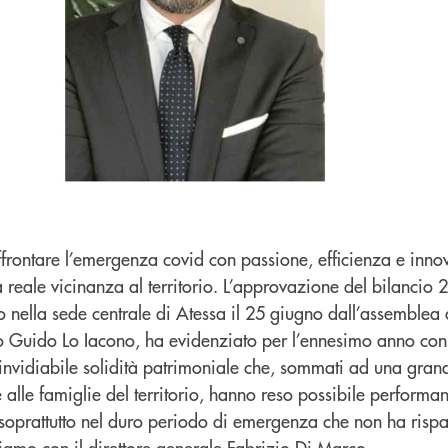
rontare l’emergenza covid con passione, efficienza e innov
a reale vicinanza al territorio. L’approvazione del bilancio 
to nella sede centrale di Atessa il 25 giugno dall’assemblea 
o Guido Lo Iacono, ha evidenziato per l’ennesimo anno con
 invidiabile solidità patrimoniale che, sommati ad una gran
e alle famiglie del territorio, hanno reso possibile perfor
soprattutto nel duro periodo di emergenza che non ha risparm
amo con il direttore generale Fabrizio Di Marco.