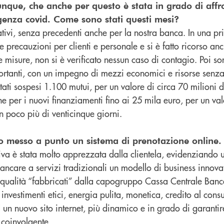
nque, che anche per questo è stata in grado di affr
genza covid. Come sono stati questi mesi?
tivi, senza precedenti anche per la nostra banca. In una p
 le precauzioni per clienti e personale e si è fatto ricorso an
 misure, non si è verificato nessun caso di contagio. Poi son
portanti, con un impegno di mezzi economici e risorse senza
stati sospesi 1.100 mutui, per un valore di circa 70 milioni d
e per i nuovi finanziamenti fino ai 25 mila euro, per un val
in poco più di venticinque giorni.
to messo a punto un sistema di prenotazione online.
ativa è stata molto apprezzata dalla clientela, evidenziando
ncare a servizi tradizionali un modello di business innovat
di qualità “fabbricati” dalla capogruppo Cassa Centrale Ban
 investimenti etici, energia pulita, monetica, credito al cons
 un nuovo sito internet, più dinamico e in grado di garanti
coinvolgente.