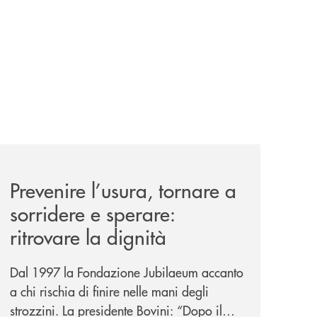
nticabili/
news/prevenire-l-usura-tornare-a-sorridere-e-sperare-ritrov
Prevenire l’usura, tornare a
sorridere e sperare:
ritrovare la dignità
Dal 1997 la Fondazione Jubilaeum accanto
a chi rischia di finire nelle mani degli
strozzini. La presidente Bovini: “Dopo il