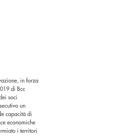
azione, in forza
2019 di Bcc
dei soci
secutivo un
de capacità di
mance economiche
iato i territori