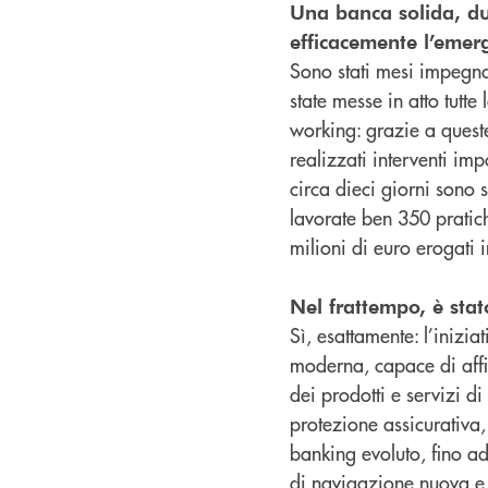
Una banca solida, du
efficacemente l’emer
Sono stati mesi impegna
state messe in atto tutte
working: grazie a queste
realizzati interventi im
circa dieci giorni sono 
lavorate ben 350 pratich
milioni di euro erogati 
Nel frattempo, è sta
Sì, esattamente: l’inizi
moderna, capace di affia
dei prodotti e servizi 
protezione assicurativa,
banking evoluto, fino ad
di navigazione nuova e 