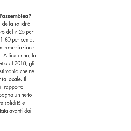
ll’assemblea?
i della solidità
sto del 9,25 per
l’1,80 per cento,
 intermediazione,
. A fine anno, la
etto al 2018, gli
estimonia che nel
a locale. Il
il rapporto
mpagna un netto
e solidità e
rtata avanti dai