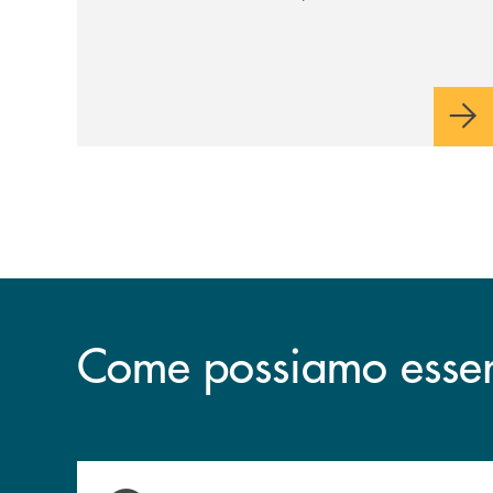
una bandiera: accanto al piombo la
tecnologia digitale di un'azienda che
guarda al futuro
Come possiamo esserv