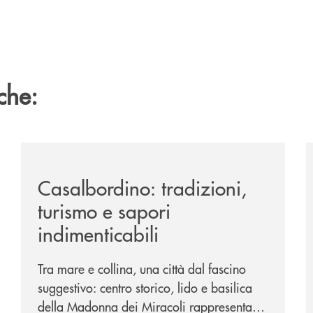
che:
passione-per-la-comunicazione/
/news/casalbordino-tradizioni-turismo-e-sapori-indime
/
Casalbordino: tradizioni,
turismo e sapori
indimenticabili
Tra mare e collina, una città dal fascino
suggestivo: centro storico, lido e basilica
della Madonna dei Miracoli rappresentano