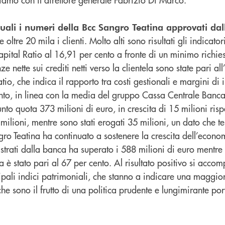
quali i numeri della Bcc Sangro Teatina approvati da
 oltre 20 mila i clienti. Molto alti sono risultati gli indicator
apital Ratio al 16,91 per cento a fronte di un minimo richie
nze nette sui crediti netti verso la clientela sono state pari al
tio, che indica il rapporto tra costi gestionali e margini di
ento, in linea con la media del gruppo Cassa Centrale Banca
nto quota 373 milioni di euro, in crescita di 15 milioni risp
milioni, mentre sono stati erogati 35 milioni, un dato che t
o Teatina ha continuato a sostenere la crescita dell’economi
trati dalla banca ha superato i 588 milioni di euro mentre 
a è stato pari al 67 per cento. Al risultato positivo si acco
pali indici patrimoniali, che stanno a indicare una maggior
 e che sono il frutto di una politica prudente e lungimirante po