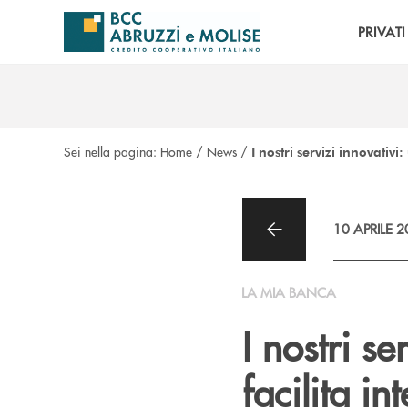
Salta al contenuto principale
PRIVATI
Sei nella pagina:
Home
/
News
/
I nostri servizi innovativi:
10 APRILE 
LA MIA BANCA
I nostri se
facilita in