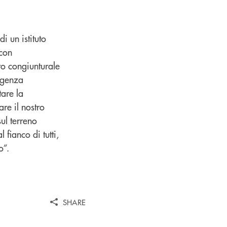
i un istituto
 con
ro congiunturale
rgenza
tare la
re il nostro
ul terreno
 fianco di tutti,
o”.
SHARE