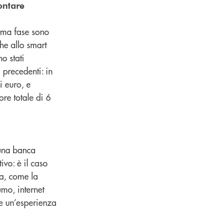
ontare
rima fase sono
che allo smart
o stati
 precedenti: in
i euro, e
ore totale di 6
 una banca
ivo: è il caso
ca, come la
umo, internet
re un’esperienza