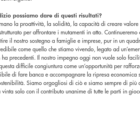
dizio possiamo dare di questi risultati?
no la proattività, la solidità, la capacità di creare valore d
 strutturato per affrontare i mutamenti in atto. Continueremo
ire il nostro sostegno a famiglie e imprese, pur in un quad
vedibile come quello che stiamo vivendo, legato ad un’eme
ha precedenti. Il nostro impegno oggi non vuole solo facili
uesta difficile congiuntura come un’opportunità per rafforza
sibile di fare banca e accompagnare la ripresa economica s
ostenibilità. Siamo orgogliosi di ciò e siamo sempre di più al
vinta solo con il contributo unanime di tutte le parti in gioc