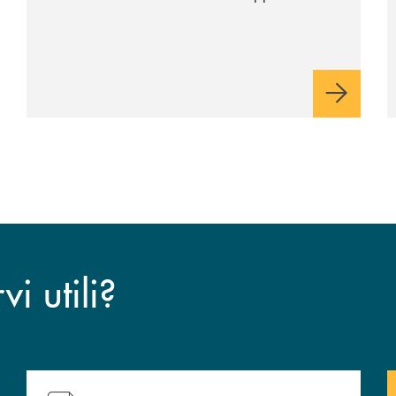
i tre poli imperdibili. Ci accompagna nel
viaggio Alessandra D’Aurizio, socia Bcc e
amministratore comunale
i utili?