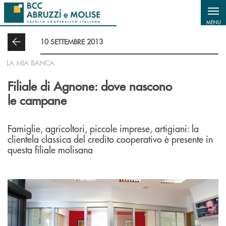
Salta al contenuto principale
MENU
10 SETTEMBRE 2013
LA MIA BANCA
Filiale di Agnone: dove nascono
le campane
Famiglie, agricoltori, piccole imprese, artigiani: la
clientela classica del credito cooperativo è presente in
questa filiale molisana