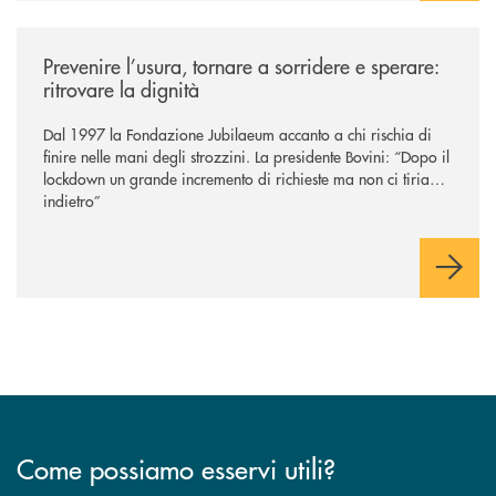
/news/prevenire-l-usura-tornare-a-sorridere-e-sperare-ritrovare-la-dign
Prevenire l’usura, tornare a sorridere e sperare:
ritrovare la dignità
Dal 1997 la Fondazione Jubilaeum accanto a chi rischia di
finire nelle mani degli strozzini. La presidente Bovini: “Dopo il
lockdown un grande incremento di richieste ma non ci tiriamo
indietro”
Come possiamo esservi utili?