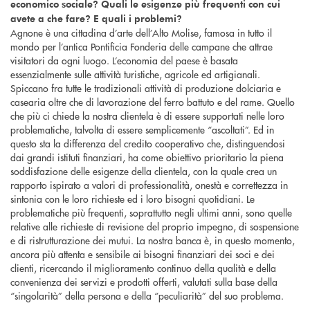
economico sociale? Quali le esigenze più frequenti con cui
avete a che fare? E quali i problemi?
Agnone è una cittadina d’arte dell’Alto Molise, famosa in tutto il
mondo per l’antica Pontificia Fonderia delle campane che attrae
visitatori da ogni luogo. L’economia del paese è basata
essenzialmente sulle attività turistiche, agricole ed artigianali.
Spiccano fra tutte le tradizionali attività di produzione dolciaria e
casearia oltre che di lavorazione del ferro battuto e del rame. Quello
che più ci chiede la nostra clientela è di essere supportati nelle loro
problematiche, talvolta di essere semplicemente “ascoltati”. Ed in
questo sta la differenza del credito cooperativo che, distinguendosi
dai grandi istituti finanziari, ha come obiettivo prioritario la piena
soddisfazione delle esigenze della clientela, con la quale crea un
rapporto ispirato a valori di professionalità, onestà e correttezza in
sintonia con le loro richieste ed i loro bisogni quotidiani. Le
problematiche più frequenti, soprattutto negli ultimi anni, sono quelle
relative alle richieste di revisione del proprio impegno, di sospensione
e di ristrutturazione dei mutui. La nostra banca è, in questo momento,
ancora più attenta e sensibile ai bisogni finanziari dei soci e dei
clienti, ricercando il miglioramento continuo della qualità e della
convenienza dei servizi e prodotti offerti, valutati sulla base della
“singolarità” della persona e della “peculiarità” del suo problema.