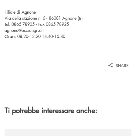
Filiale di Agnone
Via della stazione n. 6 - 86081 Agnone (Is)
Tel. 0865 78905 - Fax 0865 78925
agnone@bccsangro.it
Orari: 08.20-13.20 14.40-15.40
SHARE
Ti potrebbe interessare anche:
/news/grafiche-caporale-un-lavoro-che-diventa-passione-per-la-comun