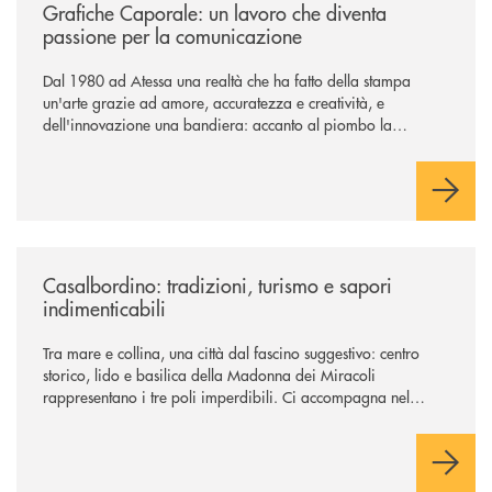
Grafiche Caporale: un lavoro che diventa
passione per la comunicazione
Dal 1980 ad Atessa una realtà che ha fatto della stampa
un'arte grazie ad amore, accuratezza e creatività, e
dell'innovazione una bandiera: accanto al piombo la
tecnologia digitale di un'azienda che guarda al futuro
/news/casalbordino-tradizioni-turismo-e-sapori-indimenticabili/
Casalbordino: tradizioni, turismo e sapori
indimenticabili
Tra mare e collina, una città dal fascino suggestivo: centro
storico, lido e basilica della Madonna dei Miracoli
rappresentano i tre poli imperdibili. Ci accompagna nel
viaggio Alessandra D’Aurizio, socia Bcc e amministratore
comunale