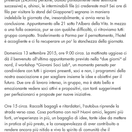
successive) e, ahinoi, le interminabili file (ci credereste mai? Sei ore di
fila per visitare lo stand del Giappone!) segnano in maniera
indelebile la giornata che, inesorabilmente, si avvia verso la
conclusione. Appuntamento alle 21 sotto l'Albero della Vita. In mezzo
a una folla oceanica, pur se con qualche difficoltà, ci ritroviamo tutti:
gruppo compatto. Trasferimento a Parma per il pernottamento, l'hotel
è accogliente e ci fa recuperare un po' la stanchezza della giornata.
Domenica 13 settembre 2015, ore 9.00 circa. La mattinata uggiosa ci
dà il benvenuto all'ultimo appuntamento previsto nella "due giorni" al
nord, il workshop "Giovani Soci Lab", un momento pensato per
condividere con tutti i giovani presenti, soci e non, i programmi della
nostra associazione e per scegliere insieme le idee e obiettivi per il
futuro. Due ore di lavoro intenso, in gruppo, ma è stato bello e
emozionante vedere soci attivi e propositivi, con tanti suggerimenti
per perfezionarci e proposte per nuove iniziative.
Ore 15 circa. Raccolti bagagli e ritardatari, l'autobus riprende la
strada verso casa. Cosa portiamo con noi? Nuovi amici, legami più
forti, un'esperienza in più, un bagaglio di idee, tante idee da mettere
in pratica al più presto, e la consapevolezza di aver contribuito a
rendere ancora più nitido e vivo lo spirito di comunità che il