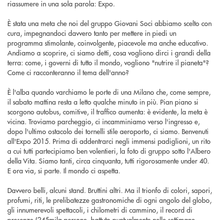
riassumere in una sola parola: Expo.
È stata una meta che noi del gruppo Giovani Soci abbiamo scelto con
cura, impegnandoci davvero tanto per mettere in piedi un
programma stimolante, coinvolgente, piacevole ma anche educativo.
Andiamo a scoprire, ci siamo detti, cosa vogliono dirci i grandi della
terra: come, i governi di tutto il mondo, vogliono "nutrire il pianeta"?
Come ci racconteranno il tema dell'anno?
È l'alba quando varchiamo le porte di una Milano che, come sempre,
il sabato mattina resta a letto qualche minuto in più. Pian piano si
scorgono autobus, comitive, il traffico aumenta: è evidente, la meta è
vicina. Troviamo parcheggio, ci incamminiamo verso l'ingresso e,
dopo l'ultimo ostacolo dei tornelli stile aeroporto, ci siamo. Benvenuti
all'Expo 2015. Prima di addentrarci negli immensi padiglioni, un rito
a cui tutti partecipiamo ben volentieri, la foto di gruppo sotto l'Albero
della Vita. Siamo tanti, circa cinquanta, tutti rigorosamente under 40.
E ora via, si parte. Il mondo ci aspetta.
Davvero belli, alcuni stand. Bruttini altri. Ma il trionfo di colori, sapori,
profumi, riti, le prelibatezze gastronomiche di ogni angolo del globo,
gli innumerevoli spettacoli, i chilometri di cammino, il record di
presenze (245mila persone, battuto puntualmente nelle settimane