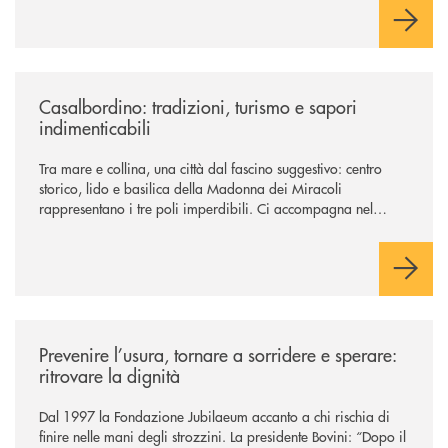
/news/casalbordino-tradizioni-turismo-e-sapori-indimenticabili/
Casalbordino: tradizioni, turismo e sapori
indimenticabili
Tra mare e collina, una città dal fascino suggestivo: centro
storico, lido e basilica della Madonna dei Miracoli
rappresentano i tre poli imperdibili. Ci accompagna nel
viaggio Alessandra D’Aurizio, socia Bcc e amministratore
comunale
/news/prevenire-l-usura-tornare-a-sorridere-e-sperare-ritrovare-la-dign
Prevenire l’usura, tornare a sorridere e sperare:
ritrovare la dignità
Dal 1997 la Fondazione Jubilaeum accanto a chi rischia di
finire nelle mani degli strozzini. La presidente Bovini: “Dopo il