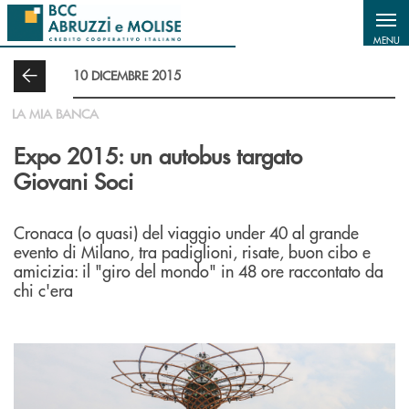
Salta al contenuto principale
MENU
10 DICEMBRE 2015
LA MIA BANCA
Expo 2015: un autobus targato
Giovani Soci
Cronaca (o quasi) del viaggio under 40 al grande
evento di Milano, tra padiglioni, risate, buon cibo e
amicizia: il "giro del mondo" in 48 ore raccontato da
chi c'era