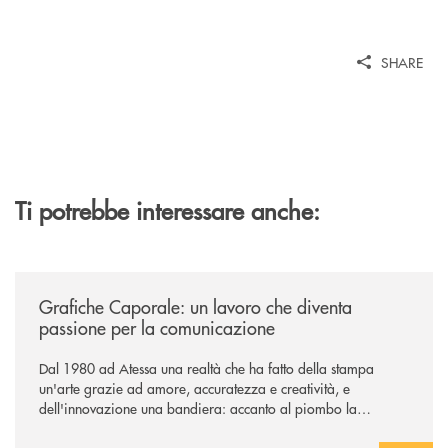
SHARE
Ti potrebbe interessare anche:
/news/grafiche-caporale-un-lavoro-che-diventa-passione-per-la-comun
Grafiche Caporale: un lavoro che diventa
passione per la comunicazione
Dal 1980 ad Atessa una realtà che ha fatto della stampa
un'arte grazie ad amore, accuratezza e creatività, e
dell'innovazione una bandiera: accanto al piombo la
tecnologia digitale di un'azienda che guarda al futuro