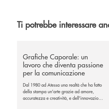
Ti potrebbe interessare an
/news/grafiche-caporale-un-lavoro-che-diventa-
Grafiche Caporale: un
lavoro che diventa passione
per la comunicazione
Dal 1980 ad Atessa una realtà che ha fatto
della stampa un'arte grazie ad amore,
accuratezza e creatività, e dell'innovazione
una bandiera: accanto al piombo la