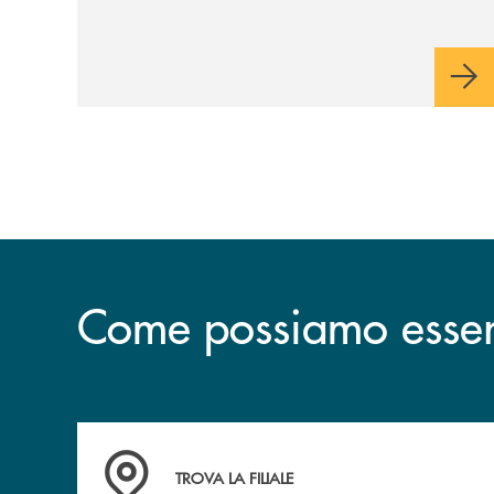
tecnologia digitale di un'azienda che
guarda al futuro
Come possiamo esserv
Accedi all' elenco completo delle filiali .
TROVA LA FILIALE