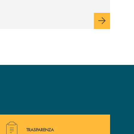
ma non ci tiriamo indietro”
Hai bisogno di alcuni documenti ? Vai alla pagina traspa
TRASPARENZA