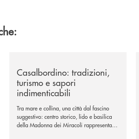
che:
passione-per-la-comunicazione/
/news/casalbordino-tradizioni-turismo-e-sapori-indime
/
Casalbordino: tradizioni,
turismo e sapori
indimenticabili
Tra mare e collina, una città dal fascino
suggestivo: centro storico, lido e basilica
della Madonna dei Miracoli rappresentano
i tre poli imperdibili. Ci accompagna nel