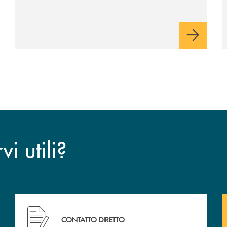
viaggio Alessandra D’Aurizio, socia Bcc e
amministratore comunale
i utili?
CONTATTO DIRETTO