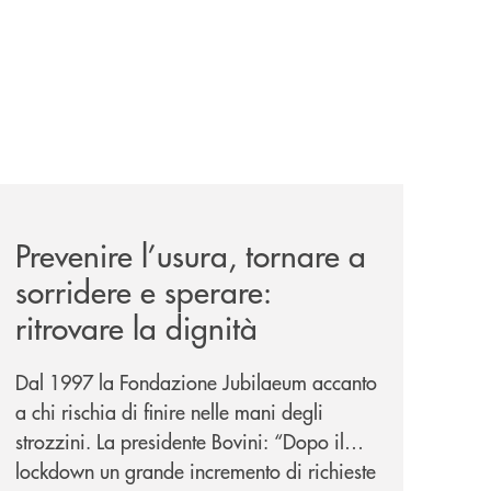
nticabili/
news/prevenire-l-usura-tornare-a-sorridere-e-sperare-ritrov
Prevenire l’usura, tornare a
sorridere e sperare:
ritrovare la dignità
Dal 1997 la Fondazione Jubilaeum accanto
a chi rischia di finire nelle mani degli
strozzini. La presidente Bovini: “Dopo il
lockdown un grande incremento di richieste