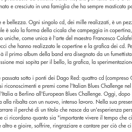
 nato e cresciuto in una famiglia che ha sempre masticato p
e bellezza. Ogni singolo cd, dei mille realizzati, è un pez
ale è solo la forma della cicala che campeggia in copertina, 
o uniche, come unica è l'arte del maestro Francesco Colafel
ci che hanno realizzato le copertine e la grafica dei cd. Per
 già il primo album della band era disegnato da un fumettista
sione mai sopita per il bello, la grafica, la sperimentazion
è passata sotto i ponti dei Dago Red: quattro cd (compreso 
osi riconoscimenti e premi come l'Italian Blues Challenge nel
 l'Italia a Berlino all'European Blues Challenge. Oggi, dopo
na alla ribalta con un nuovo, intenso lavoro. Nella sua prese
rrare il perché di un titolo che nasce da un'esperienza per
he ci ricordano quanto sia "importante vivere il tempo che c
altro e gioire, soffrire, ringraziare e cantare per ciò che ci