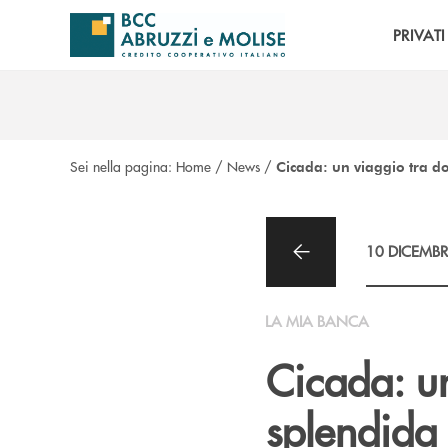
Salta al contenuto principale
PRIVATI
Sei nella pagina:
Home
/
News
/
Cicada: un viaggio tra do
10 DICEMBR
LA MIA BANCA
Cicada: un
splendida 