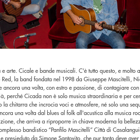
e arte. Cicale e bande musicali. C'è tutto questo, e molto a
 Red, la band fondata nel 1998 da Giuseppe Mascitelli, Ni
e ancora una volta, con estro e passione, di contagiare co
ià, perché Cicada non è solo musica straordinaria e per cert
la chitarra che incrocia voci e atmosfere, né solo una se
cora una volta dal blues al folk all'acustica alla musica roo
zione, che arriva a riproporre in chiave moderna la bellezz
mplesso bandistico “Panfilo Mascitelli” Città di Casalangui
 e presieduto da Simone Santovito, che pur tanto deve aver