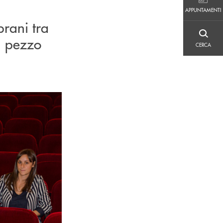
APPUNTAMENTI
APPUNTAMENTI
brani tra
CERCA
un pezzo
CERCA