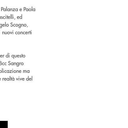
 Palanza e Paola
scitelli, ed
ngelo Scogno,
 nuovi concerti
er di questo
a Bcc Sangro
bblicazione ma
 realtà vive del