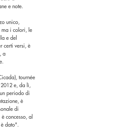
ane e note.
zo unico,
ma i colori, le
la e del
 certi versi, è
, a
e.
Cicada), tournée
 2012 e, da lì,
 un periodo di
ntazione, è
sonale di
i è concesso, al
 è dato".