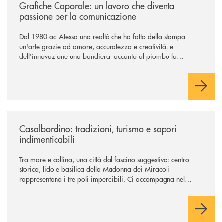
Grafiche Caporale: un lavoro che diventa
passione per la comunicazione
Dal 1980 ad Atessa una realtà che ha fatto della stampa
un'arte grazie ad amore, accuratezza e creatività, e
dell'innovazione una bandiera: accanto al piombo la
tecnologia digitale di un'azienda che guarda al futuro
/news/casalbordino-tradizioni-turismo-e-sapori-indimenticabili/
Casalbordino: tradizioni, turismo e sapori
indimenticabili
Tra mare e collina, una città dal fascino suggestivo: centro
storico, lido e basilica della Madonna dei Miracoli
rappresentano i tre poli imperdibili. Ci accompagna nel
viaggio Alessandra D’Aurizio, socia Bcc e amministratore
comunale