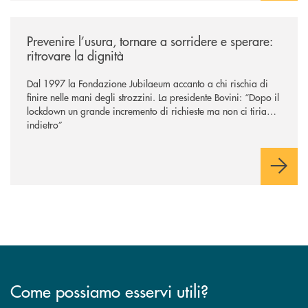
/news/prevenire-l-usura-tornare-a-sorridere-e-sperare-ritrovare-la-dign
Prevenire l’usura, tornare a sorridere e sperare:
ritrovare la dignità
Dal 1997 la Fondazione Jubilaeum accanto a chi rischia di
finire nelle mani degli strozzini. La presidente Bovini: “Dopo il
lockdown un grande incremento di richieste ma non ci tiriamo
indietro”
Come possiamo esservi utili?