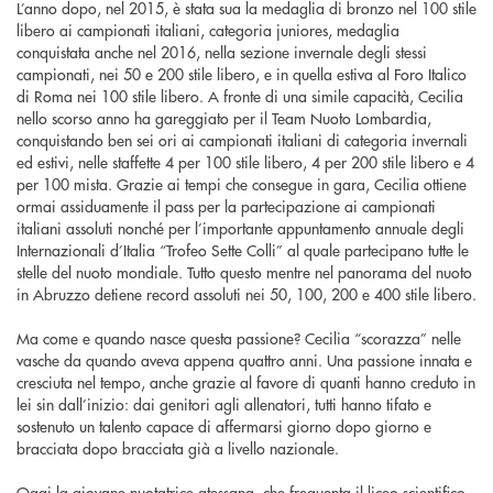
L’anno dopo, nel 2015, è stata sua la medaglia di bronzo nel 100 stile
libero ai campionati italiani, categoria juniores, medaglia
conquistata anche nel 2016, nella sezione invernale degli stessi
campionati, nei 50 e 200 stile libero, e in quella estiva al Foro Italico
di Roma nei 100 stile libero. A fronte di una simile capacità, Cecilia
nello scorso anno ha gareggiato per il Team Nuoto Lombardia,
conquistando ben sei ori ai campionati italiani di categoria invernali
ed estivi, nelle staffette 4 per 100 stile libero, 4 per 200 stile libero e 4
per 100 mista. Grazie ai tempi che consegue in gara, Cecilia ottiene
ormai assiduamente il pass per la partecipazione ai campionati
italiani assoluti nonché per l’importante appuntamento annuale degli
Internazionali d’Italia “Trofeo Sette Colli” al quale partecipano tutte le
stelle del nuoto mondiale. Tutto questo mentre nel panorama del nuoto
in Abruzzo detiene record assoluti nei 50, 100, 200 e 400 stile libero.
Ma come e quando nasce questa passione? Cecilia “scorazza” nelle
vasche da quando aveva appena quattro anni. Una passione innata e
cresciuta nel tempo, anche grazie al favore di quanti hanno creduto in
lei sin dall’inizio: dai genitori agli allenatori, tutti hanno tifato e
sostenuto un talento capace di affermarsi giorno dopo giorno e
bracciata dopo bracciata già a livello nazionale.
Oggi la giovane nuotatrice atessana, che frequenta il liceo scientifico