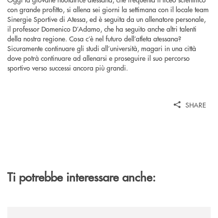
con grande profitto, si allena sei giorni la settimana con il locale team
Sinergie Sportive di Atessa, ed è seguita da un allenatore personale,
il professor Domenico D’Adamo, che ha seguito anche altri talenti
della nostra regione. Cosa c’è nel futuro dell’atleta atessana?
Sicuramente continuare gli studi all’università, magari in una città
dove potrà continuare ad allenarsi e proseguire il suo percorso
sportivo verso successi ancora più grandi.
SHARE
Ti potrebbe interessare anche:
/news/grafiche-caporale-un-lavoro-che-diventa-passione-per-la-comun