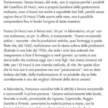
Transumanza. Senza Museo, del resto, non si capisce perché i prodotti
del Caseificio Di Nucci, vere e proprie bandiere della gastronomia
molisana, sono sì buoni ma anche e soprattutto ben fatti, perché senza
capire che ai Di Nucci il latte scorre nelle vene, non è possibile
comprendere fino in fondo l’origine di tanta maestria.
Franco Di Nucci non si ferma mai. Un po’ in laboratorio, un po’ con
una scolaresca, un po’ in ufficio, è onnipresente: “Siamo un’azienda
antica – racconta - che fa produzioni antiche, quei formaggi a pasta
filata che, dal 1662, realizziamo con la stessa cultura delle produzioni
illustrata in una foto del 1924, che vede i miei due antenati che
insegnavano a fare il formaggio a venti giovani. La nostra è una
storia bella che continua oggi con i miei figli. Noi siamo immersi nel
latte: per i Di Nucci è una vicenda radicale, di vita. Per questo dico
che la mia non è una passione ma una “passionaccia”: non so stare
lontano dal latte, dalla trasformazione di un prodotto che se fatto
correttamente è uno dei migliori alimenti della storia umana”.
In laboratorio, Francesco coordina tutte le attività e lavora mozzarelle
e caciocavalli in prima persona. “Usiamo esclusivamente latte locale,
lavorato a crudo, proveniente da Agnone, Capracotta, Poggio
Sannita e Trivento. Lavoriamo la materia prima a mano, con la
tecnica del “siero innesto”: una fermentazione naturale che è