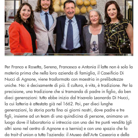
Per Franco e Rosetta, Serena, Francesco e Antonia il latte non è solo la
materia prima che nella loro azienda di famiglia, il Caseificio Di
Nucci di Agnone, viene trasformato con maestria in prelibatezze
uniche. No: è decisamente di più. È cultura, è vita, è tradizione. Per la
precisione, una tradizione che si tramanda di padre in figlio, da ben
dieci generazioni: tutto ebbe inizio dal trisavolo Leonardo Di Nucci,
la cui latteria è attestata già nel 1662. Poi, per dieci lunghe
generazioni, la storia porta fino ai giorni nostri, dove padre e tre
figli, insieme ad un team di una quindicina di persone, animano un
luogo dove il laboratorio si intreccia con uno dei tre punti vendita (gli
altri sono nel centro di Agnone e a Isernia) e con uno spazio che fa
da trait-d’union a tutta l’azienda: il Museo dell’Arte Casearia e della