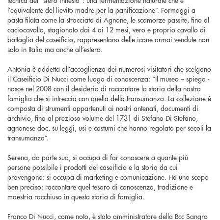
l’equivalente del lievito madre per la panificazione”. Formaggi a
pasta filata come la stracciata di Agnone, le scamorze passite, fino al
caciocavallo, stagionato dai 4 ai 12 mesi, vero e proprio cavallo di
battaglia del caseificio, rappresentano delle icone ormai vendute non
solo in Italia ma anche all’estero.
Antonia è addetta all’accoglienza dei numerosi visitatori che scelgono
il Caseificio Di Nucci come luogo di conoscenza: “Il museo – spiega -
nasce nel 2008 con il desiderio di raccontare la storia della nostra
famiglia che si intreccia con quella della transumanza. La collezione è
composta di strumenti appartenuti ai nostri antenati, documenti di
archivio, fino al prezioso volume del 1731 di Stefano Di Stefano,
agnonese doc, su leggi, usi e costumi che hanno regolato per secoli la
transumanza”.
Serena, da parte sua, si occupa di far conoscere a quante più
persone possibile i prodotti del caseificio e la storia da cui
provengono: si occupa di marketing e comunicazione. Ha uno scopo
ben preciso: raccontare quel tesoro di conoscenza, tradizione e
maestria racchiuso in questa storia di famiglia.
Franco Di Nucci, come noto, è stato amministratore della Bcc Sangro