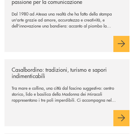
passione per la comunicazione
Dal 1980 ad Atessa una realtà che ha fatto della stampa
un'arte grazie ad amore, accuratezza e creatività, e
dell'innovazione una bandiera: accanto al piombo la
tecnologia digitale di un'azienda che guarda al futuro
/news/casalbordino-tradizioni-turismo-e-sapori-indimenticabili/
Casalbordino: tradizioni, turismo e sapori
indimenticabili
Tra mare e collina, una città dal fascino suggestivo: centro
storico, lido e basilica della Madonna dei Miracoli
rappresentano i tre poli imperdibili. Ci accompagna nel
viaggio Alessandra D’Aurizio, socia Bcc e amministratore
comunale