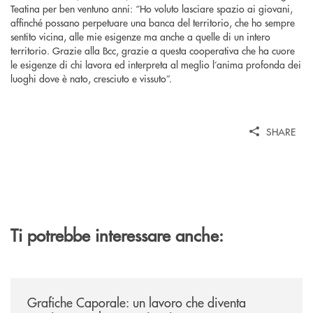
Teatina per ben ventuno anni: “Ho voluto lasciare spazio ai giovani,
affinché possano perpetuare una banca del territorio, che ho sempre
sentito vicina, alle mie esigenze ma anche a quelle di un intero
territorio. Grazie alla Bcc, grazie a questa cooperativa che ha cuore
le esigenze di chi lavora ed interpreta al meglio l’anima profonda dei
luoghi dove è nato, cresciuto e vissuto”.
SHARE
Ti potrebbe interessare anche:
/news/grafiche-caporale-un-lavoro-che-diventa-passione-per-la-comun
Grafiche Caporale: un lavoro che diventa