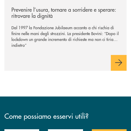
/news/prevenire-l-usura-tornare-a-sorridere-e-sperare-ritrovare-la-dign
Prevenire l’usura, tornare a sorridere e sperare:
ritrovare la dignità
Dal 1997 la Fondazione Jubilaeum accanto a chi rischia di
finire nelle mani degli strozzini. La presidente Bovini: “Dopo il
lockdown un grande incremento di richieste ma non ci tiriamo
indietro”
Come possiamo esservi utili?