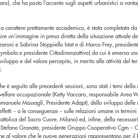
aro), che ha posto l’accento sugli aspetti urbanistici a vant
, a carattere prettamente accademico, è stata completata da
ire un’immagine in presa diretta della situazione attuale del
zaroni e Sabrina Stoppiello Istat e di Marco Frey, presiden
Symbola e presidente Cittadinanzattiva) da cui è emersa un
sviluppo e del valore percepito, in merito alle attività del ter
i.
che è seguito alle precedenti sessioni, sono stati i temi della
welfare occupazionale (Ketty Vaccaro, responsabile Area We
anuele Massagli, Presidente Adapt), dello sviluppo delle
 effetti – o le conseguenze – sulle relazioni umane in termin
Cattolica del Sacro Cuore, Milano) ed, infine, della necessar
 (Stefano Granata, presidente Gruppo Cooperativo Cgm – C
one al valore che le nuove generazioni rappresentano per il