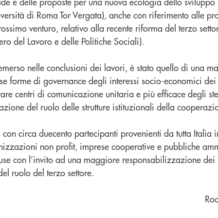
fide e delle proposte per una nuova ecologia dello sviluppo 
versità di Roma Tor Vergata), anche con riferimento alle pro
rossimo venturo, relativo alla recente riforma del terzo setto
ero del Lavoro e delle Politiche Sociali).
merso nelle conclusioni dei lavori, è stato quello di una m
rse forme di governance degli interessi socio-economici dei t
rare centri di comunicazione unitaria e più efficace degli st
zione del ruolo delle strutture istituzionali della cooperazi
 con circa duecento partecipanti provenienti da tutta Italia i
izzazioni non profit, imprese cooperative e pubbliche amm
luse con l’invito ad una maggiore responsabilizzazione dei t
l ruolo del terzo settore.
Roc