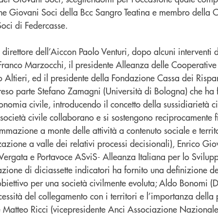
ione Giovani Soci della Bcc Sangro Teatina e membro della 
Soci di Federcasse.
 direttore dell’Aiccon Paolo Venturi, dopo alcuni interventi di
Franco Marzocchi, il presidente Alleanza delle Cooperative 
 Altieri, ed il presidente della Fondazione Cassa dei Rispar
eso parte Stefano Zamagni (Università di Bologna) che ha f
nomia civile, introducendo il concetto della sussidiarietà ci
 società civile collaborano e si sostengono reciprocamente f
mazione a monte delle attività a contenuto sociale e territ
zazione a valle dei relativi processi decisionali), Enrico Gi
Vergata e Portavoce ASviS- Alleanza Italiana per lo Svilupp
ione di diciassette indicatori ha fornito una definizione d
obiettivo per una società civilmente evoluta; Aldo Bonomi (D
essità del collegamento con i territori e l’importanza della 
ne Matteo Ricci (vicepresidente Anci Associazione Naziona