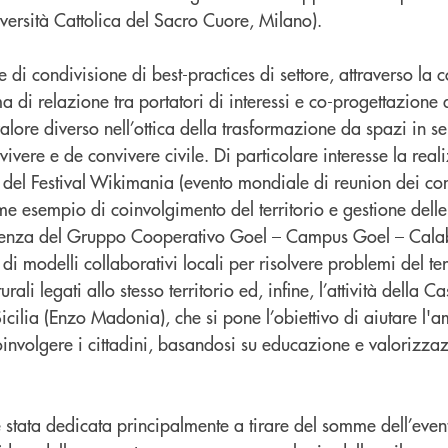
versità Cattolica del Sacro Cuore, Milano).
e di condivisione di best-practices di settore, attraverso la 
ma di relazione tra portatori di interessi e co-progettazione 
n valore diverso nell’ottica della trasformazione da spazi in
vivere e de convivere civile. Di particolare interesse la rea
 del Festival Wikimania (evento mondiale di reunion dei cont
me esempio di coinvolgimento del territorio e gestione del
erienza del Gruppo Cooperativo Goel – Campus Goel – Cala
a di modelli collaborativi locali per risolvere problemi del ter
urali legati allo stesso territorio ed, infine, l’attività della C
icilia (Enzo Madonia), che si pone l’obiettivo di aiutare l'
involgere i cittadini, basandosi su educazione e valorizza
 stata dedicata principalmente a tirare del somme dell’event