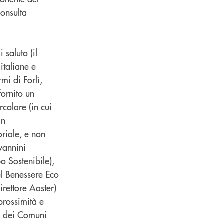
Consulta
 saluto (il
italiane e
mi di Forlì,
ornito un
rcolare (in cui
in
oriale, e non
ovannini
o Sostenibile),
el Benessere Eco
irettore Aaster)
prossimità e
le dei Comuni