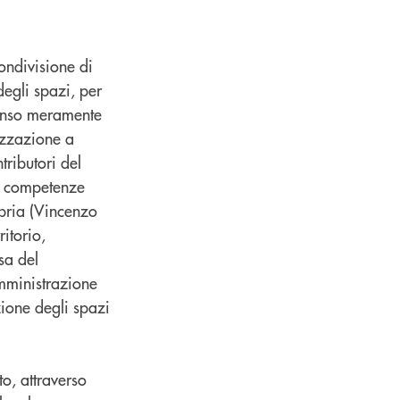
condivisione di
degli spazi, per
 senso meramente
lizzazione a
ributori del
le competenze
bria (Vincenzo
ritorio,
asa del
amministrazione
zione degli spazi
o, attraverso