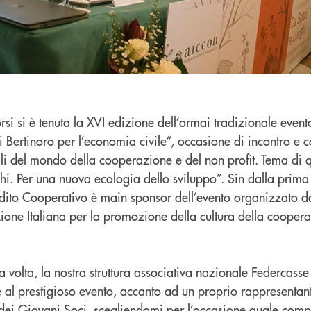
corsi si è tenuta la XVI edizione dell’ormai tradizionale even
i Bertinoro per l’economia civile”, occasione di incontro e c
ali del mondo della cooperazione e del non profit. Tema di 
hi. Per una nuova ecologia dello sviluppo”. Sin dalla prima
edito Cooperativo è main sponsor dell’evento organizzato da
ione Italiana per la promozione della cultura della cooper
 volta, la nostra struttura associativa nazionale Federcasse
 al prestigioso evento, accanto ad un proprio rappresentante
dei Giovani Soci, scegliendomi per l’occasione quale comp