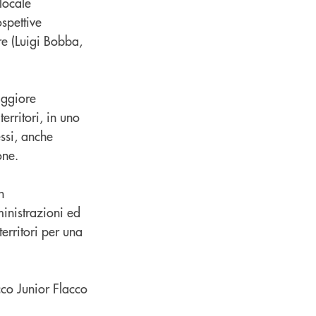
locale
spettive
re (Luigi Bobba,
aggiore
erritori, in uno
essi, anche
one.
n
inistrazioni ed
erritori per una
co Junior Flacco