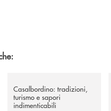
che:
passione-per-la-comunicazione/
/news/casalbordino-tradizioni-turismo-e-sapori-indime
/
Casalbordino: tradizioni,
turismo e sapori
indimenticabili