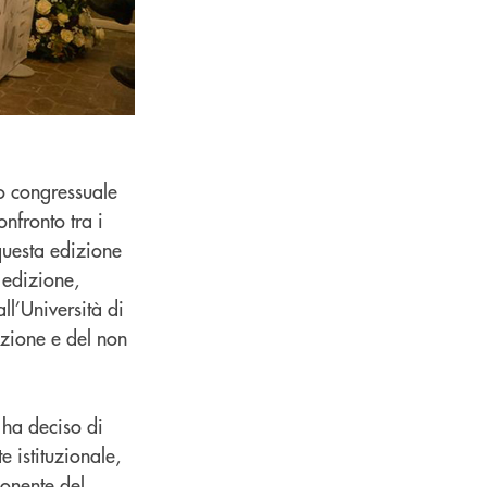
to congressuale
onfronto tra i
questa edizione
 edizione,
ll’Università di
azione e del non
 ha deciso di
 istituzionale,
onente del