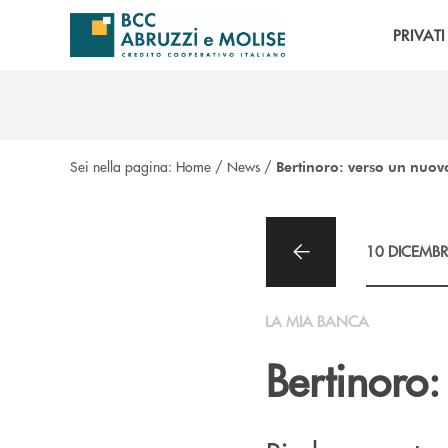
Salta al contenuto principale
PRIVATI
Sei nella pagina:
Home
/
News
/
Bertinoro: verso un nuov
10 DICEMBR
LA MIA BANCA
Bertinoro: