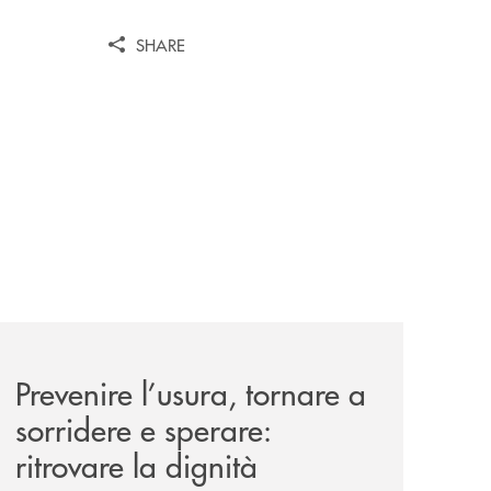
SHARE
nticabili/
news/prevenire-l-usura-tornare-a-sorridere-e-sperare-ritrov
Prevenire l’usura, tornare a
sorridere e sperare:
ritrovare la dignità