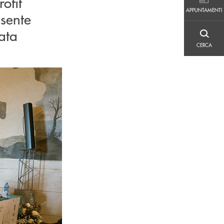
ofit
APPUNTAMENTI
APPUNTAMENTI
esente
ata
CERCA
CERCA