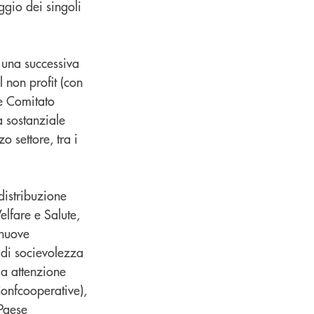
aggio dei singoli
 una successiva
 non profit (con
te Comitato
a sostanziale
zo settore, tra i
 distribuzione
lfare e Salute,
 nuove
i di socievolezza
ia attenzione
onfcooperative),
 Paese