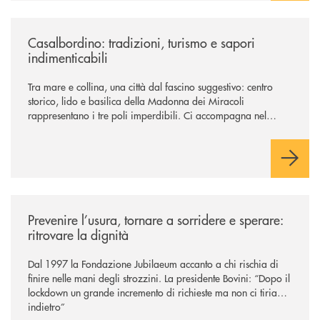
/news/casalbordino-tradizioni-turismo-e-sapori-indimenticabili/
Casalbordino: tradizioni, turismo e sapori
indimenticabili
Tra mare e collina, una città dal fascino suggestivo: centro
storico, lido e basilica della Madonna dei Miracoli
rappresentano i tre poli imperdibili. Ci accompagna nel
viaggio Alessandra D’Aurizio, socia Bcc e amministratore
comunale
/news/prevenire-l-usura-tornare-a-sorridere-e-sperare-ritrovare-la-dign
Prevenire l’usura, tornare a sorridere e sperare:
ritrovare la dignità
Dal 1997 la Fondazione Jubilaeum accanto a chi rischia di
finire nelle mani degli strozzini. La presidente Bovini: “Dopo il
lockdown un grande incremento di richieste ma non ci tiriamo
indietro”