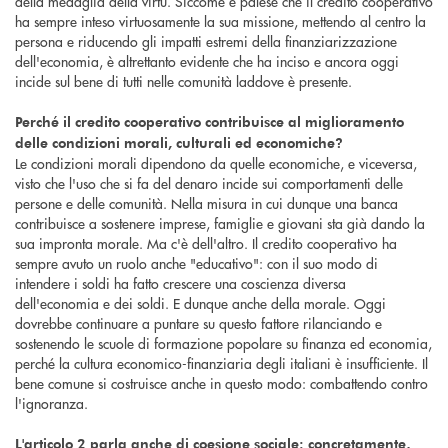
della medaglia della virtù. Siccome è palese che il credito cooperativo
ha sempre inteso virtuosamente la sua missione, mettendo al centro la
persona e riducendo gli impatti estremi della finanziarizzazione
dell'economia, è altrettanto evidente che ha inciso e ancora oggi
incide sul bene di tutti nelle comunità laddove è presente.
Perché il credito cooperativo contribuisce al miglioramento
delle condizioni morali, culturali ed economiche?
Le condizioni morali dipendono da quelle economiche, e viceversa,
visto che l'uso che si fa del denaro incide sui comportamenti delle
persone e delle comunità. Nella misura in cui dunque una banca
contribuisce a sostenere imprese, famiglie e giovani sta già dando la
sua impronta morale. Ma c'è dell'altro. Il credito cooperativo ha
sempre avuto un ruolo anche "educativo": con il suo modo di
intendere i soldi ha fatto crescere una coscienza diversa
dell'economia e dei soldi. E dunque anche della morale. Oggi
dovrebbe continuare a puntare su questo fattore rilanciando e
sostenendo le scuole di formazione popolare su finanza ed economia,
perché la cultura economico-finanziaria degli italiani è insufficiente. Il
bene comune si costruisce anche in questo modo: combattendo contro
l'ignoranza.
L'articolo 2 parla anche di coesione sociale: concretamente,