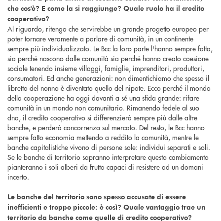
che cos'è? E come la si raggiunge? Quale ruolo ha il credito
cooperativo?
Al riguardo, ritengo che servirebbe un grande progetto europeo per
poter tornare veramente a parlare di comunità, in un continente
sempre più individualizzato. Le Bcc la loro parte l'hanno sempre fatta,
sia perché nascono dalle comunità sia perché hanno creato coesione
sociale tenendo insieme villaggi, famiglie, imprenditori, produttori,
consumatori. Ed anche generazioni: non dimentichiamo che spesso il
libretto del nonno è diventato quello del nipote. Ecco perché il mondo
della cooperazione ha oggi davanti a sé una sfida grande: rifare
comunità in un mondo non comunitario. Rimanendo fedele al suo
dna, il credito cooperativo si differenzierà sempre più dalle altre
banche, e perderà concorrenza sul mercato. Del resto, le Bcc hanno
sempre fatto economia mettendo a reddito la comunità, mentre le
banche capitalistiche vivono di persone sole: individui separati e soli.
Se le banche di territorio sapranno interpretare questo cambiamento
pianteranno i soli alberi da frutto capaci di resistere ad un domani
incerto.
Le banche del territorio sono spesso accusate di essere
inefficienti e troppo piccole: è così? Quale vantaggio trae un
territorio da banche come quelle di credito cooperativo?