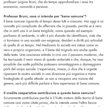
professor Luigino Bruni, che da tempo approfondisce i nessi tra
economia, comunità e persona.
Professor Bruni, cosa si intende per "bene comune"?
Il bene comune riguarda al tempo stesso tutti e ciascuno. Ma oggi è un
concetto più complicato da afferrare che in passato, perché se è vero
che in certi casi è un bene tangibile, come quando ad esempio
parliamo di ambiente, in altri è più sfumato da identificare, visto che
ci troviamo in una società con esigenze, desideri e diritti più articolati
di quella di un tempo. Nel Medioevo la società era intesa come un
vero e proprio organismo, e il bene del mignolo era anche quello
della testa. Una coscienza entrata in crisi con il pensiero moderno, che
ha teorizzato il venir meno di questa unitarietà e che, dunque, ha reso
possibile che scelte politiche potessero avvantaggiare o danneggiare
parti del corpo sociale. L'esperienza, invece, ci dice che è urgente
ripensare la nostra società in una direzione più organica e meno
frastagliata di quella attuale: se non si recupera una visione del
genere, sarà più difficile parlare e fare esperienza di bene comune.
Il credito cooperativo contribuisce a questo bene comune?
Sicuramente contribuisce perché è il frutto maturo della teoria di bene
comune così come citata prima, che lo intende come l'altra faccia