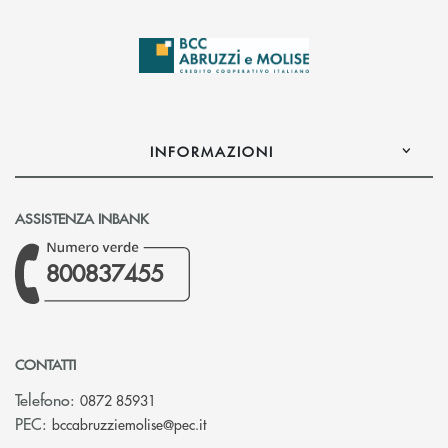
INFORMAZIONI
ASSISTENZA INBANK
800837455
CONTATTI
Telefono:
0872 85931
(si apre l’app di posta elettronica)
PEC:
bccabruzziemolise@pec.it