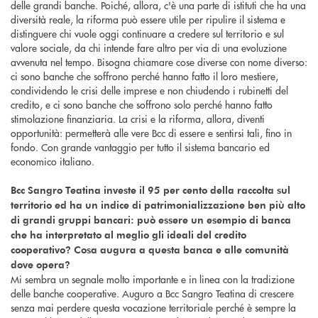
delle grandi banche. Poiché, allora, c'è una parte di istituti che ha una
diversità reale, la riforma può essere utile per ripulire il sistema e
distinguere chi vuole oggi continuare a credere sul territorio e sul
valore sociale, da chi intende fare altro per via di una evoluzione
avvenuta nel tempo. Bisogna chiamare cose diverse con nome diverso:
ci sono banche che soffrono perché hanno fatto il loro mestiere,
condividendo le crisi delle imprese e non chiudendo i rubinetti del
credito, e ci sono banche che soffrono solo perché hanno fatto
stimolazione finanziaria. La crisi e la riforma, allora, diventi
opportunità: permetterà alle vere Bcc di essere e sentirsi tali, fino in
fondo. Con grande vantaggio per tutto il sistema bancario ed
economico italiano.
Bcc Sangro Teatina investe il 95 per cento della raccolta sul
territorio ed ha un indice di patrimonializzazione ben più alto
di grandi gruppi bancari: può essere un esempio di banca
che ha interpretato al meglio gli ideali del credito
cooperativo? Cosa augura a questa banca e alle comunità
dove opera?
Mi sembra un segnale molto importante e in linea con la tradizione
delle banche cooperative. Auguro a Bcc Sangro Teatina di crescere
senza mai perdere questa vocazione territoriale perché è sempre la