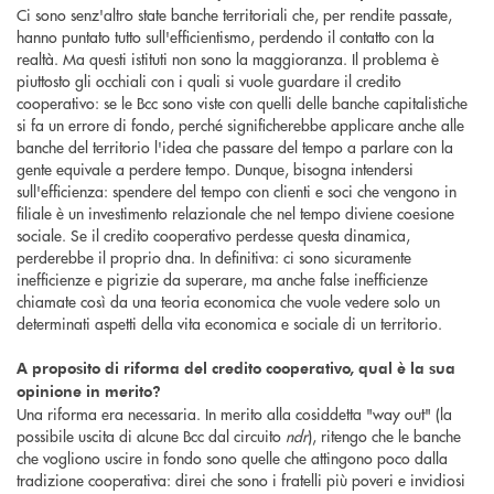
Ci sono senz'altro state banche territoriali che, per rendite passate,
hanno puntato tutto sull'efficientismo, perdendo il contatto con la
realtà. Ma questi istituti non sono la maggioranza. Il problema è
piuttosto gli occhiali con i quali si vuole guardare il credito
cooperativo: se le Bcc sono viste con quelli delle banche capitalistiche
si fa un errore di fondo, perché significherebbe applicare anche alle
banche del territorio l'idea che passare del tempo a parlare con la
gente equivale a perdere tempo. Dunque, bisogna intendersi
sull'efficienza: spendere del tempo con clienti e soci che vengono in
filiale è un investimento relazionale che nel tempo diviene coesione
sociale. Se il credito cooperativo perdesse questa dinamica,
perderebbe il proprio dna. In definitiva: ci sono sicuramente
inefficienze e pigrizie da superare, ma anche false inefficienze
chiamate così da una teoria economica che vuole vedere solo un
determinati aspetti della vita economica e sociale di un territorio.
A proposito di riforma del credito cooperativo, qual è la sua
opinione in merito?
Una riforma era necessaria. In merito alla cosiddetta "way out" (la
possibile uscita di alcune Bcc dal circuito
ndr
), ritengo che le banche
che vogliono uscire in fondo sono quelle che attingono poco dalla
tradizione cooperativa: direi che sono i fratelli più poveri e invidiosi