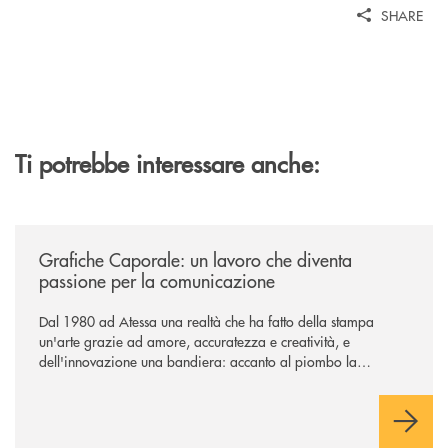
SHARE
Ti potrebbe interessare anche:
/news/grafiche-caporale-un-lavoro-che-diventa-passione-per-la-comun
Grafiche Caporale: un lavoro che diventa
passione per la comunicazione
Dal 1980 ad Atessa una realtà che ha fatto della stampa
un'arte grazie ad amore, accuratezza e creatività, e
dell'innovazione una bandiera: accanto al piombo la
tecnologia digitale di un'azienda che guarda al futuro