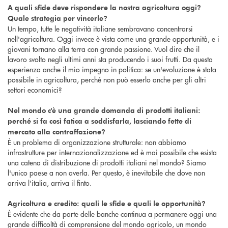
A quali sfide deve rispondere la nostra agricoltura oggi?
Quale strategia per vincerle?
Un tempo, tutte le negatività italiane sembravano concentrarsi
nell'agricoltura. Oggi invece è vista come una grande opportunità, e i
giovani tornano alla terra con grande passione. Vuol dire che il
lavoro svolto negli ultimi anni sta producendo i suoi frutti. Da questa
esperienza anche il mio impegno in politica: se un'evoluzione è stata
possibile in agricoltura, perché non può esserlo anche per gli altri
settori economici?
Nel mondo c'è una grande domanda di prodotti italiani:
perché si fa così fatica a soddisfarla, lasciando fette di
mercato alla contraffazione?
È un problema di organizzazione strutturale: non abbiamo
infrastrutture per internazionalizzazione ed è mai possibile che esista
una catena di distribuzione di prodotti italiani nel mondo? Siamo
l'unico paese a non averla. Per questo, è inevitabile che dove non
arriva l'italia, arriva il finto.
Agricoltura e credito: quali le sfide e quali le opportunità?
È evidente che da parte delle banche continua a permanere oggi una
grande difficoltà di comprensione del mondo agricolo, un mondo