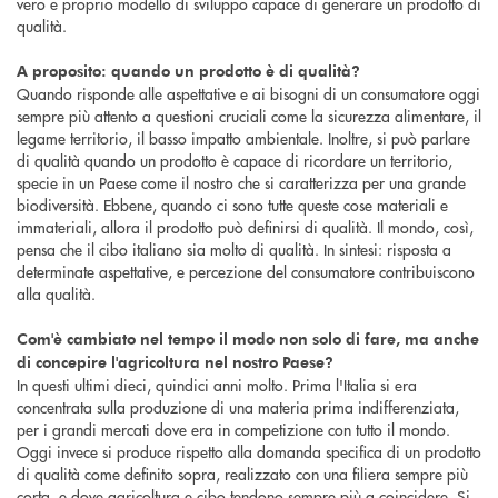
vero e proprio modello di sviluppo capace di generare un prodotto di
qualità.
A proposito: quando un prodotto è di qualità?
Quando risponde alle aspettative e ai bisogni di un consumatore oggi
sempre più attento a questioni cruciali come la sicurezza alimentare, il
legame territorio, il basso impatto ambientale. Inoltre, si può parlare
di qualità quando un prodotto è capace di ricordare un territorio,
specie in un Paese come il nostro che si caratterizza per una grande
biodiversità. Ebbene, quando ci sono tutte queste cose materiali e
immateriali, allora il prodotto può definirsi di qualità. Il mondo, così,
pensa che il cibo italiano sia molto di qualità. In sintesi: risposta a
determinate aspettative, e percezione del consumatore contribuiscono
alla qualità.
Com'è cambiato nel tempo il modo non solo di fare, ma anche
di concepire l'agricoltura nel nostro Paese?
In questi ultimi dieci, quindici anni molto. Prima l'Italia si era
concentrata sulla produzione di una materia prima indifferenziata,
per i grandi mercati dove era in competizione con tutto il mondo.
Oggi invece si produce rispetto alla domanda specifica di un prodotto
di qualità come definito sopra, realizzato con una filiera sempre più
corta, e dove agricoltura e cibo tendono sempre più a coincidere. Si