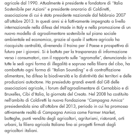
agricole dal 1990. Attualmente è presidente e fondatore di “Italia
Sostenibile per Azioni” e presidente onorario di Coldiretti,
associazione di cui è stato presidente nazionale dal febbraio 2007
all’ottobre 2013. In questi anni si è fattivamente impegnato a livello
internazionale nella difesa del Made in Italy e nella promozione di un
nuovo modello di agroalimentare sostenibile sul piano sociale
ambientale ed economico, grazie al quale il settore agricolo ha
riacquisito centralità, divenendo il traino per il Paese e prospettiva di
futuro per i giovani. Si è battuto per la trasparenza di informazione
verso i consumatori, con il rapporto sulle “agromafie”, denunciando in
tutte le sedi ogni forma di illegalità e sopruso nella filiera del cibo, ha
combattuto ogni forma di “Italian Sounding” e di contraffazione
alimentare, ha difeso la biodiversità e la distintività dei territori e delle
produzioni autoctone. Ha presieduto grandi eventi dal G8 delle
associazioni agricole, i forum dell’agroalimentare di Cernobbio e di
Bruxelles, Cibi d’Italia, la giornata del Creato. Nel 2008 ha costituito
nell’ambito di Coldiretti la nuova Fondazione “Campagna Amica“
presiedendola sino all’ottobre del 2013, periodo in cui ha promosso
attivamente realtà di Campagna Amica come Farmer Market,
botteghe, punti vendita degli agricoltori, agriturismi, ristoranti, orti
urbani, la filiera agricola Italiana fino ai progetti firmati dagli
agricoltori italiani.