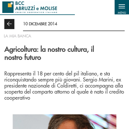
Salta al contenuto principale
MENU
10 DICEMBRE 2014
LA MIA BANCA
Agricoltura: la nostro cultura, il
nostro futuro
Rappresenta il 18 per cento del pil italiano, e sta
riconquistando sempre più giovani. Sergio Marini, ex
presidente nazionale di Coldiretti, ci accompagna alla
scoperta del comparto attorno al quale è nato il credito
cooperativo