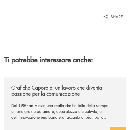
SHARE
Ti potrebbe interessare anche:
/news/grafiche-caporale-un-lavoro-che-diventa-passione-per-la-comun
Grafiche Caporale: un lavoro che diventa
passione per la comunicazione
Dal 1980 ad Atessa una realtà che ha fatto della stampa
un'arte grazie ad amore, accuratezza e creatività, e
dell'innovazione una bandiera: accanto al piombo la
tecnologia digitale di un'azienda che guarda al futuro