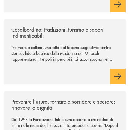
/news/casalbordino-tradizioni-turismo-e-sapori-indimenticabili/
Casalbordino: tradizioni, turismo e sapori
indimenticabili
Tra mare e collina, una città dal fascino suggestivo: centro
storico, lido e basilica della Madonna dei Miracoli
rappresentano i tre poli imperdibili. Ci accompagna nel
viaggio Alessandra D’Aurizio, socia Bcc e amministratore
comunale
/news/prevenire-l-usura-tornare-a-sorridere-e-sperare-ritrovare-la-dign
Prevenire l’usura, tornare a sorridere e sperare:
ritrovare la dignità
Dal 1997 la Fondazione Jubilaeum accanto a chi rischia di
finire nelle mani degli strozzini. La presidente Bovini: “Dopo il