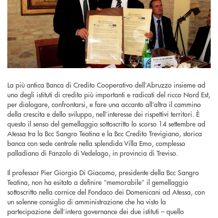
La più antica Banca di Credito Cooperativo dell’Abruzzo insieme ad
uno degli istituti di credito più importanti e radicati del ricco Nord Est,
per dialogare, confrontarsi, e fare una accanto all’altra il cammino
della crescita e dello sviluppo, nell’interesse dei rispettivi territori. È
questo il senso del gemellaggio sottoscritto lo scorso 14 settembre ad
Atessa tra la Bcc Sangro Teatina e la Bcc Credito Trevigiano, storica
banca con sede centrale nella splendida Villa Emo, complesso
palladiano di Fanzolo di Vedelago, in provincia di Treviso.
Il professor Pier Giorgio Di Giacomo, presidente della Bcc Sangro
Teatina, non ha esitato a definire “memorabile” il gemellaggio
sottoscritto nella cornice del Fondaco dei Domenicani ad Atessa, con
un solenne consiglio di amministrazione che ha visto la
partecipazione dell’intera governance dei due istituti – quello