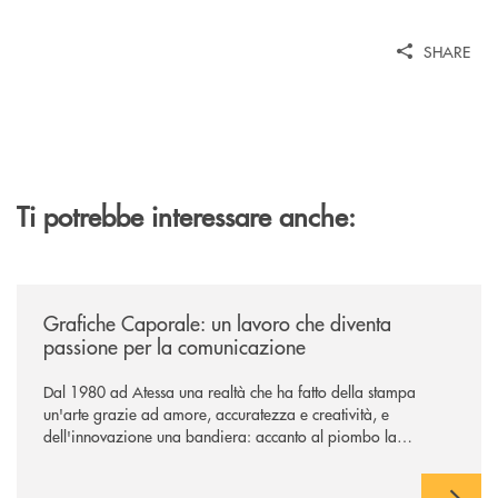
SHARE
Ti potrebbe interessare anche:
/news/grafiche-caporale-un-lavoro-che-diventa-passione-per-la-comun
Grafiche Caporale: un lavoro che diventa
passione per la comunicazione
Dal 1980 ad Atessa una realtà che ha fatto della stampa
un'arte grazie ad amore, accuratezza e creatività, e
dell'innovazione una bandiera: accanto al piombo la
tecnologia digitale di un'azienda che guarda al futuro