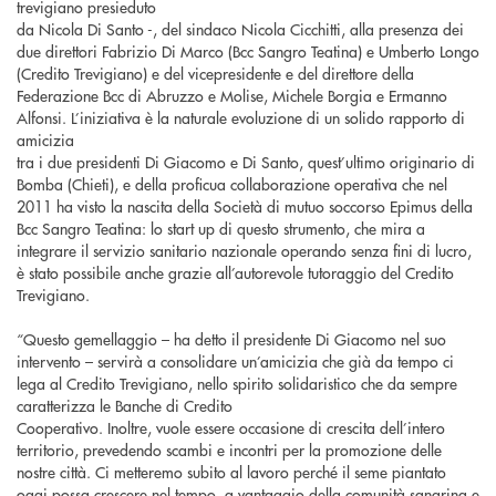
trevigiano presieduto
da Nicola Di Santo -, del sindaco Nicola Cicchitti, alla presenza dei
due direttori Fabrizio Di Marco (Bcc Sangro Teatina) e Umberto Longo
(Credito Trevigiano) e del vicepresidente e del direttore della
Federazione Bcc di Abruzzo e Molise, Michele Borgia e Ermanno
Alfonsi. L’iniziativa è la naturale evoluzione di un solido rapporto di
amicizia
tra i due presidenti Di Giacomo e Di Santo, quest’ultimo originario di
Bomba (Chieti), e della proficua collaborazione operativa che nel
2011 ha visto la nascita della Società di mutuo soccorso Epimus della
Bcc Sangro Teatina: lo start up di questo strumento, che mira a
integrare il servizio sanitario nazionale operando senza fini di lucro,
è stato possibile anche grazie all’autorevole tutoraggio del Credito
Trevigiano.
“Questo gemellaggio – ha detto il presidente Di Giacomo nel suo
intervento – servirà a consolidare un’amicizia che già da tempo ci
lega al Credito Trevigiano, nello spirito solidaristico che da sempre
caratterizza le Banche di Credito
Cooperativo. Inoltre, vuole essere occasione di crescita dell’intero
territorio, prevedendo scambi e incontri per la promozione delle
nostre città. Ci metteremo subito al lavoro perché il seme piantato
oggi possa crescere nel tempo, a vantaggio della comunità sangrina e