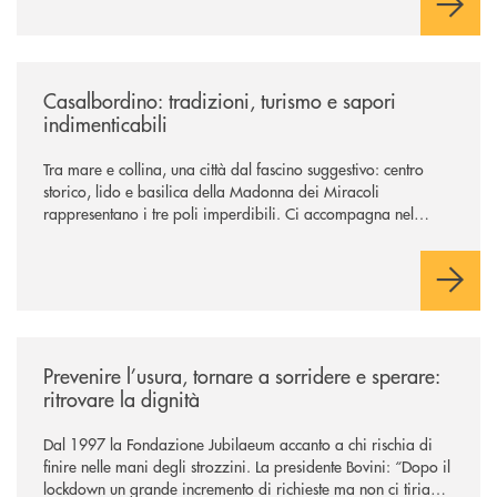
/news/casalbordino-tradizioni-turismo-e-sapori-indimenticabili/
Casalbordino: tradizioni, turismo e sapori
indimenticabili
Tra mare e collina, una città dal fascino suggestivo: centro
storico, lido e basilica della Madonna dei Miracoli
rappresentano i tre poli imperdibili. Ci accompagna nel
viaggio Alessandra D’Aurizio, socia Bcc e amministratore
comunale
/news/prevenire-l-usura-tornare-a-sorridere-e-sperare-ritrovare-la-dign
Prevenire l’usura, tornare a sorridere e sperare:
ritrovare la dignità
Dal 1997 la Fondazione Jubilaeum accanto a chi rischia di
finire nelle mani degli strozzini. La presidente Bovini: “Dopo il
lockdown un grande incremento di richieste ma non ci tiriamo