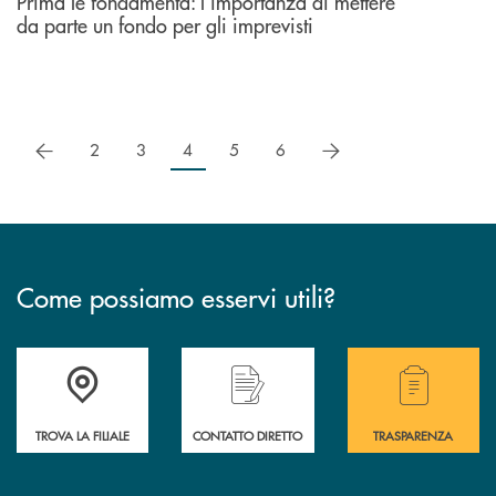
Prima le fondamenta: l’importanza di mettere
da parte un fondo per gli imprevisti
precedente
successivo
2
3
4
5
6
Come possiamo esservi utili?
Accedi all' elenco completo delle filiali .
Hai bisogno di alcuni
TROVA LA FILIALE
CONTATTO DIRETTO
TRASPARENZA