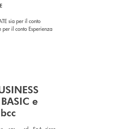
E
E sia per il conto
 per il conto Esperienza
USINESS
 BASIC e
 bcc
nc – sas – srl - SpA ricco