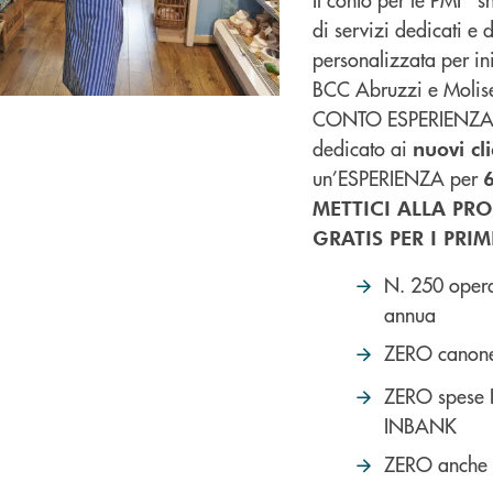
di servizi dedicati e 
personalizzata per in
BCC Abruzzi e Molis
CONTO ESPERIENZA è 
dedicato ai
nuovi cl
un’ESPERIENZA per
6
METTICI ALLA PRO
GRATIS PER I PRIM
N. 250 oper
annua
ZERO canone
ZERO spese I
INBANK
ZERO anche l