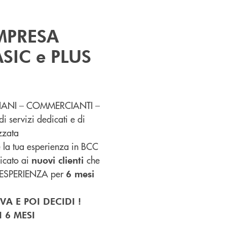
MPRESA
ASIC e PLUS
TIGIANI – COMMERCIANTI –
 servizi dedicati e di
zzata
re la tua esperienza in BCC
icato ai
che
nuovi clienti
un’ESPERIENZA per
6 mesi
VA E POI DECIDI !
I 6 MESI