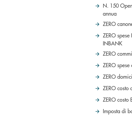
N. 150 Oper
annua
ZERO canone
ZERO spese I
INBANK
ZERO commiss
ZERO spese 
ZERO domici
ZERO costo d
ZERO costo Es
Imposta di b