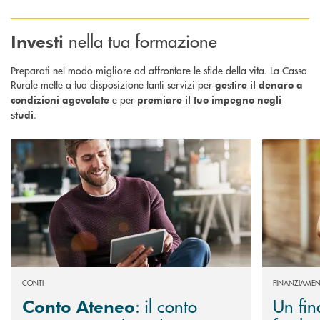
nella tua formazione
Investi
Preparati nel modo migliore ad affrontare le sfide della vita. La Cassa
Rurale mette a tua disposizione tanti servizi per
gestire il denaro a
e per
condizioni agevolate
premiare il tuo impegno negli
.
studi
Scopri di più Conto Ateneo : il conto pensato per gli studenti universitari, 
Scopri di più 
CONTI
FINANZIAMENT
: il conto
Un fi
Conto Ateneo