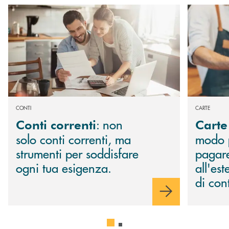
Scopri di più Conti correnti : non solo conti correnti, ma strumenti per s
Scopri di più
CONTI
CARTE
: non
Conti correnti
Carte
solo conti correnti, ma
modo 
strumenti per soddisfare
pagar
ogni tua esigenza.
all'es
di con