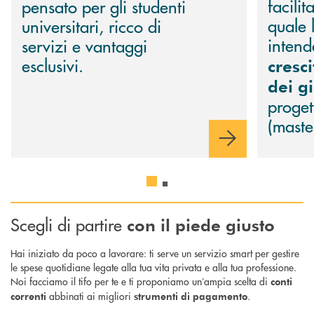
facilit
pensato per gli studenti
quale 
universitari, ricco di
inten
servizi e vantaggi
esclusivi.
cresc
dei g
proget
(maste
Scegli di partire
con il piede giusto
Hai iniziato da poco a lavorare: ti serve un servizio smart per gestire
le spese quotidiane legate alla tua vita privata e alla tua professione.
Noi facciamo il tifo per te e ti proponiamo un’ampia scelta di
conti
abbinati ai migliori
.
correnti
strumenti di pagamento