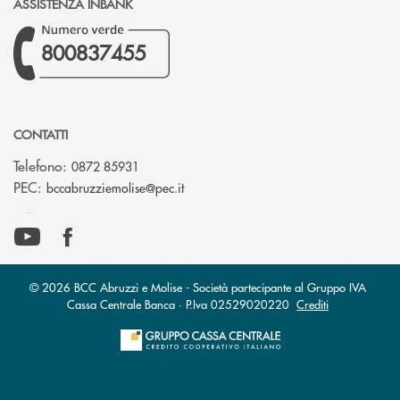
ASSISTENZA INBANK
800837455
CONTATTI
Telefono:
0872 85931
(si apre l’app di posta elettronica)
PEC:
bccabruzziemolise@pec.it
© 2026 BCC Abruzzi e Molise - Società partecipante al Gruppo IVA
Cassa Centrale Banca · P.Iva 02529020220
Crediti