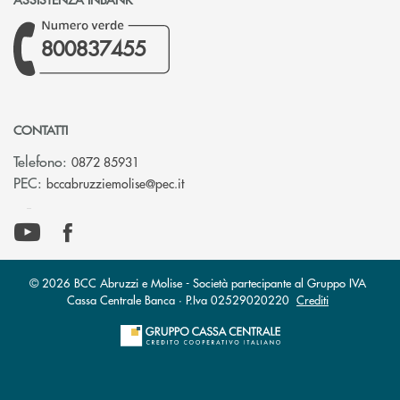
800837455
CONTATTI
Telefono:
0872 85931
(si apre l’app di posta elettronica)
PEC:
bccabruzziemolise@pec.it
© 2026 BCC Abruzzi e Molise - Società partecipante al Gruppo IVA
Cassa Centrale Banca · P.Iva 02529020220
Crediti