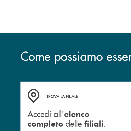
esclusiva per la finalizzazione
dell’operazione.
Come possiamo esserv
Accedi all' elenco completo delle filiali .
TROVA LA FILIALE
Accedi all'
elenco
delle
.
completo
filiali