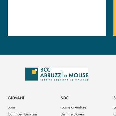
GIOVANI
SOCI
S
oom
Come diventare
L
Conti per Giovani
Diritti e Doveri
C