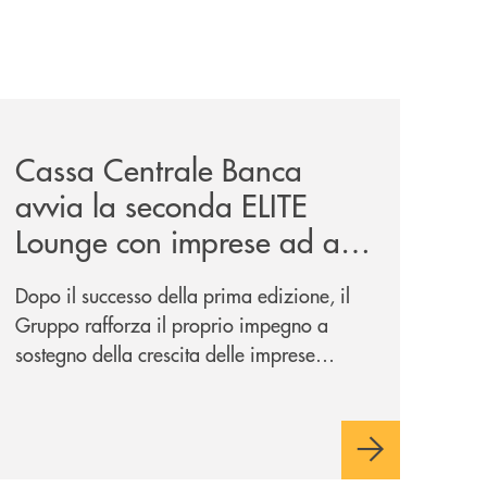
iva-per-lacquisto-del-15-di-banca-cambiano-1884/
news/cassa-centrale-banca-avvia-la-seconda-elite-lounge-
Cassa Centrale Banca
avvia la seconda ELITE
Lounge con imprese ad alto
potenziale
Dopo il successo della prima edizione, il
Gruppo rafforza il proprio impegno a
sostegno della crescita delle imprese
italiane, accompagnandole in un percorso
di sviluppo, innovazione e accesso ai
mercati dei capitali.