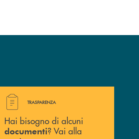
Hai bisogno di alcuni documenti ? Vai alla pagina traspa
TRASPARENZA
Hai bisogno di alcuni
? Vai alla
documenti