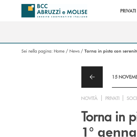
Salta al contenuto principale
PRIVATI
Sei nella pagina:
Home
/
News
/
Torna in pista con sereni
15 NOVEMB
NOVITÀ
PRIVATI
SOCI
Torna in p
1° genna