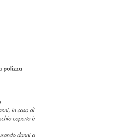
na
polizza
a
anni, in caso di
ischio coperto è
ausando danni a