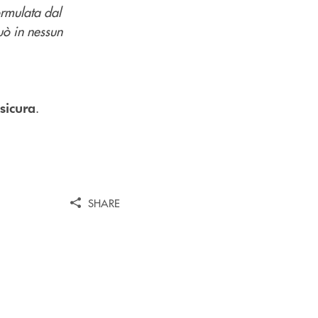
ormulata dal
uò in nessun
.
sicura
SHARE