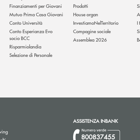
Finanziamenti per Giovani
Prodotti
S
Mutuo Prima Casa Giovani
House organ
A
Conto Università
InvestiamoNelTerritorio
I
Conto Esperianza Evo
Compagine sociale
S
socio BCC
Assemblea 2026
B
Risparmiolandia
Selezione di Personale
ASSISTENZA INBANK
wing
800837455
Apre una nuova finestra
lti