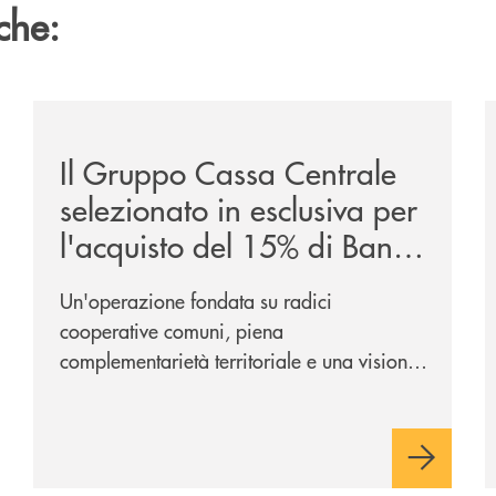
che:
sclusiva-per-lacquisto-del-15-di-banca-cambiano-1884/
/news/il-gruppo-cassa-centrale-selezionato-in-esclus
/
Il Gruppo Cassa Centrale
selezionato in esclusiva per
l'acquisto del 15% di Banca
Cambiano 1884
Un'operazione fondata su radici
cooperative comuni, piena
complementarietà territoriale e una visione
industriale di lungo periodo, nel pieno
rispetto dell'autonomia di Banca
Cambiano. Nei prossimi giorni verrà
avviato il periodo di negoziazione