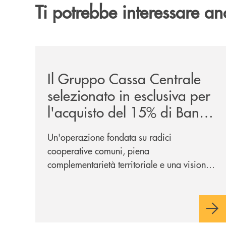
Ti potrebbe interessare an
/news/il-gruppo-cassa-centrale-selezionato-in-e
Il Gruppo Cassa Centrale
selezionato in esclusiva per
l'acquisto del 15% di Banca
Cambiano 1884
Un'operazione fondata su radici
cooperative comuni, piena
complementarietà territoriale e una visione
industriale di lungo periodo, nel pieno
rispetto dell'autonomia di Banca
Cambiano. Nei prossimi giorni verrà
avviato il periodo di negoziazione