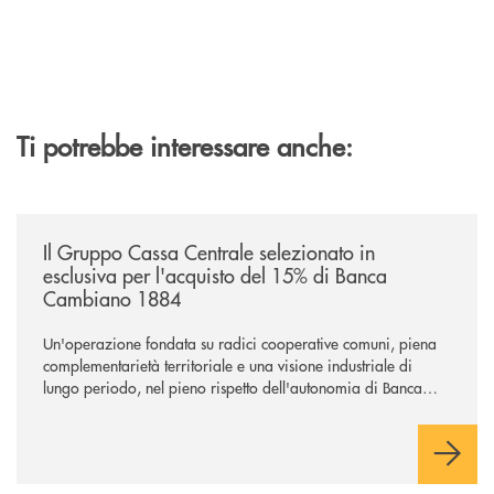
Ti potrebbe interessare anche:
/news/il-gruppo-cassa-centrale-selezionato-in-esclusiva-per-lacquisto
Il Gruppo Cassa Centrale selezionato in
esclusiva per l'acquisto del 15% di Banca
Cambiano 1884
Un'operazione fondata su radici cooperative comuni, piena
complementarietà territoriale e una visione industriale di
lungo periodo, nel pieno rispetto dell'autonomia di Banca
Cambiano. Nei prossimi giorni verrà avviato il periodo di
negoziazione esclusiva per la finalizzazione dell’operazione.