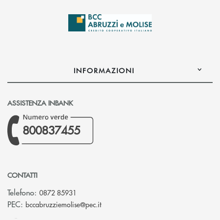
INFORMAZIONI
ASSISTENZA INBANK
800837455
CONTATTI
Telefono:
0872 85931
(si apre l’app di posta elettronica)
PEC:
bccabruzziemolise@pec.it