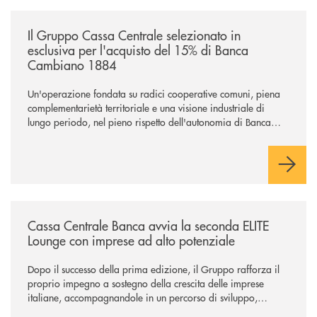
/news/il-gruppo-cassa-centrale-selezionato-in-esclusiva-per-lacquisto
Il Gruppo Cassa Centrale selezionato in
esclusiva per l'acquisto del 15% di Banca
Cambiano 1884
Un'operazione fondata su radici cooperative comuni, piena
complementarietà territoriale e una visione industriale di
lungo periodo, nel pieno rispetto dell'autonomia di Banca
Cambiano. Nei prossimi giorni verrà avviato il periodo di
negoziazione esclusiva per la finalizzazione dell’operazione.
/news/cassa-centrale-banca-avvia-la-seconda-elite-lounge-con-imprese-
Cassa Centrale Banca avvia la seconda ELITE
Lounge con imprese ad alto potenziale
Dopo il successo della prima edizione, il Gruppo rafforza il
proprio impegno a sostegno della crescita delle imprese
italiane, accompagnandole in un percorso di sviluppo,
innovazione e accesso ai mercati dei capitali.