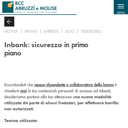
Salta al contenuto principale
MENU
NOVITÀ
PRIVATI
IMPRESE
SOCI
TERRITORIO
:
in primo
Inbank
sicurezza
piano
Ricordandoti che
nessun dipendente o collaboratore della banca
ti
chiederà
mai
le tue credenziali personali di accesso ad Inbank,
desideriamo portare alla tua attenzione u
na nuova modalità
utilizzata da parte di alcuni frodatori, per effettuare bonifici
non autorizzati.
Tecnica utilizzata: